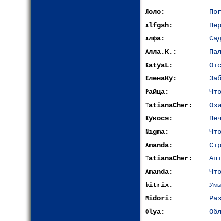
Лоло:
Пог
alfgsh:
Пер
алфа:
Сад
Алла.К.:
Пал
KatyaL:
Отс
ЕленаКу:
Заб
Райца:
Что
TatianaCher:
Ози
Кукося:
Печ
Nigma:
Что
Amanda:
Стр
TatianaCher:
Апт
Amanda:
Что
bitrix:
Умы
Midori:
Раз
Olya:
Обл