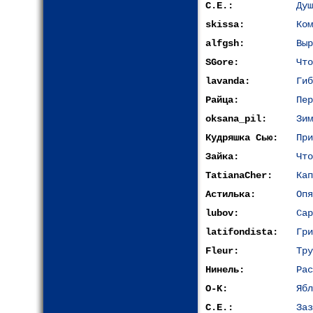
С.Е.:
Душ
skissa:
Ком
alfgsh:
Выр
SGore:
Что
lavanda:
Гиб
Райца:
Пер
oksana_pil:
Зим
Кудряшка Сью:
При
Зайка:
Что
TatianaCher:
Кап
Астилька:
Опя
lubov:
Сар
latifondista:
Гри
Fleur:
Тру
Нинель:
Рас
O-K:
Ябл
С.Е.:
Заз