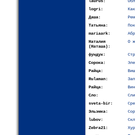
laurus:
Обл
logri:
Как
Даша:
Рем
Татьяна:
Пок
mariaark:
Абр
Наталия
О ж
(Наташа):
фундук:
Стр
Сорока:
Эле
Райца:
Виш
Rulaman:
Зап
Райца:
Вин
Сло:
Сли
sveta-bir:
Сре
Эльэмка:
Сор
lubov:
Скл
Zebra21:
Хур