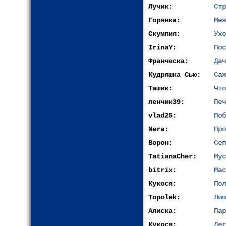
Лучик:
Стр
Горянка:
Меж
Скумпия:
Ухо
IrinaY:
Пос
Франческа:
Дач
Кудряшка Сью:
Саж
Ташик:
Что
ленчик39:
Печ
vlad25:
Поб
Nera:
Про
Ворон:
Сеп
TatianaCher:
Мус
bitrix:
Мас
Кукося:
Пол
Topolek:
Лиш
Алиска:
Пар
Кукося:
Дег