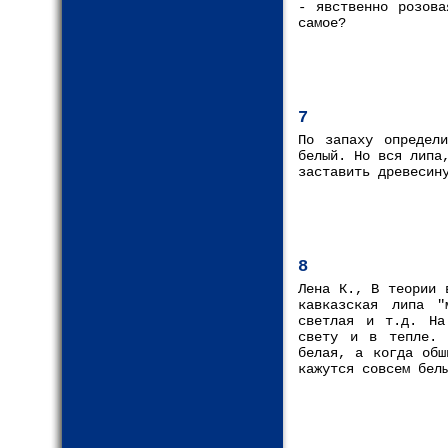
- явственно розова
самое?
7
По запаху определ
белый. Но вся липа
заставить древесин
8
Лена К., В теории 
кавказская липа "
светлая и т.д. На
свету и в тепле. 
белая, а когда обш
кажутся совсем бел