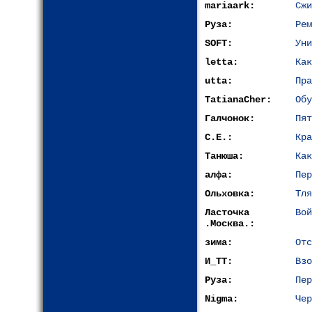
mariaark:
Сжи
Руза:
Рем
SOFT:
Уни
letta:
Как
utta:
Пра
TatianaCher:
Обу
Галчонок:
Пят
С.Е.:
Кра
Танюша:
Как
алфа:
Пер
Ольховка:
Тля
Ласточка
Вой
.Москва.:
зима:
Отс
И_ТТ:
Взо
Руза:
Пер
Nigma:
Чер