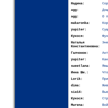
Надина:
Сор
agg:
Дощ
agg:
О п
makaronka:
Кор
yupiter:
Сущ
Кукося:
Фун
Наталья
Эне
Константиновна:
Галчонок:
Ант
yupiter:
Как
sweetlana:
Ямы
Инна Шм.:
Что
Lorik:
При
dima:
Жив
sia14:
Вью
Кукося:
Стр
Murena:
Вой