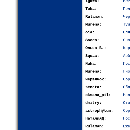
lgd04:
МЭР
Toka:
Пол
Rulaman:
Чер
Murena:
Туи
oja:
Опя
Saeco:
Сно
Олька В.:
Кар
Squaw:
Арб
Naka:
Пос
Murena:
Гиб
червячок:
Сор
senata:
Обл
oksana_pil:
Мал
dmitry:
Ото
astrophytum:
Сор
НаталияД:
Пос
Rulaman:
Еже