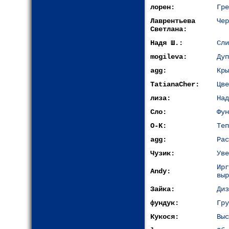
лорен:
Гре
Лаврентьева
Чер
Светлана:
Надя Ш.:
Сли
mogileva:
Дуп
agg:
Кры
TatianaCher:
Цве
лиза:
Над
Сло:
Фун
O-K:
Теп
agg:
Рас
Чузик:
Уве
Ир
Andy:
выр
Зайка:
Диз
фундук:
Гру
Кукося:
Выс