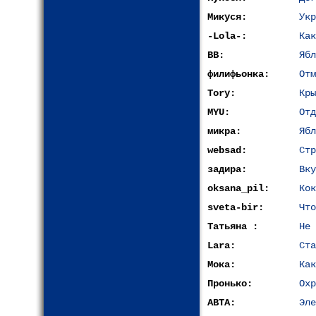
Микуся:
Укр
-Lola-:
Как
ВВ:
Ябл
филифьонка:
Отм
Tory:
Кры
MYU:
Отд
микра:
Ябл
websad:
Стр
задира:
Вку
oksana_pil:
Кок
sveta-bir:
Что
Татьяна :
Не 
Lara:
Ста
Мока:
Как
Пронько:
Охр
АВТА:
Эле