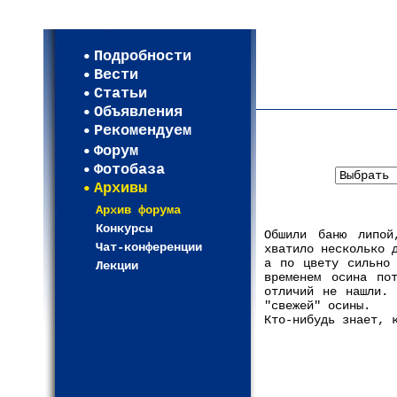
Мои настройки
Регистрация
Подробности
Карта WEBСАД в Моск
Вести
Карта WEBСАД в Лени
Статьи
(93)
Объявления
Рекомендуем
Форум
Фотобаза
Архивы
Архив форума
Конкурсы
Обшили баню липой
Чат-конференции
хватило несколько 
а по цвету сильно 
Лекции
временем осина по
отличий не нашли. 
"свежей" осины.
Кто-нибудь знает, 