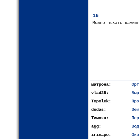
16
Можно нюхать камин
матрона:
Орг
vlad25:
Выр
Topolek:
Про
dedas:
Зем
Тимоха:
Пер
agg:
Вод
irinapo:
Око