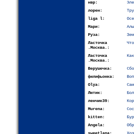
нвр:
Эле
лорен:
Тру
liga l:
Осе
Мари:
Алы
Руза:
Зем
Ласточка
Что
.Москва.:
Ласточка
Как
.Москва.:
Верушечка:
Сбо
филифьонка:
Воп
Olya:
Сам
Лютик:
Бол
ленчик39:
Кор
Murena:
Сос
kitten:
Бур
Angela:
Обр
sweetlana:
Хоз