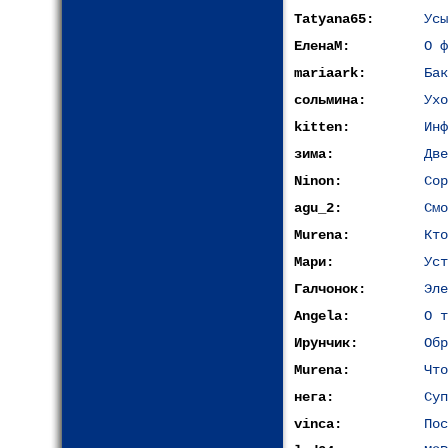
Tatyana65:
Усы
ЕленаМ:
О ф
mariaark:
Бак
сольмина:
Ухо
kitten:
Инф
зима:
Две
Ninon:
Сор
agu_2:
Смо
Murena:
Кто
Мари:
Уст
Галчонок:
Эле
Angela:
О т
Ирунчик:
Обр
Murena:
Что
нега:
Суп
vinca:
По