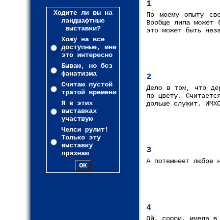
1
Ходите ли вы на
По моему опыту св
ландшафтные
Вообще липа может 
выставки?
это может быть нез
Хожу на все
доступные, мне
это интересно
Бываю, но без
фанатизма
2
Считаю пустой
Дело в том, что де
тратой времени
по цвету. Считаетс
Я в этих
дольше служит. ИМХ
выставках
участвую
Челси рулит!
Только эту
выставку
3
признаю
А потемнеет любое 
4
Ой, сорри, имела в