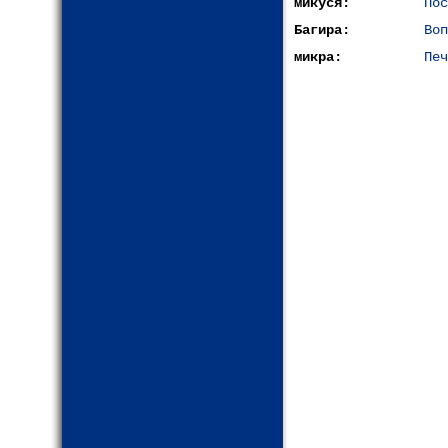
микуся:
Пос
Багира:
Воп
микра:
Печ