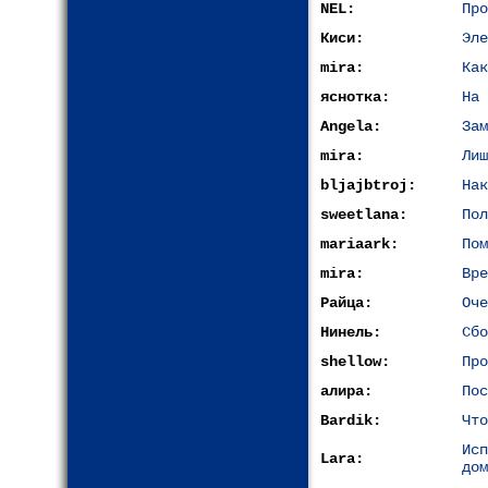
NEL:
Про
Киси:
Эле
mira:
Как
яснотка:
На 
Angela:
Зам
mira:
Лиш
bljajbtroj:
Нак
sweetlana:
Пол
mariaark:
Пом
mira:
Вре
Райца:
Оче
Нинель:
Сбо
shellow:
Про
алира:
Пос
Bardik:
Что
Ис
Lara:
дом