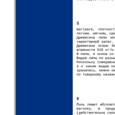
5
mariaark, плотнос
легким, мягким, ср
Древесина липы мо
характерный запах.
Древесина осины б
влажности 510 кг/м
И липа, и осина со
Видов липы по разн
Поскольку совершен
и к каким видам он
хранилась, можно о
по товарному назва
6
Поль пишет абсолют
вагонку, в прод
(действительно сил