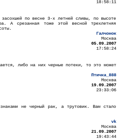
18:58:11
 засохшей по весне 3-х летней сливы, по высоте
ра. А срезанная тоже этой весной трехлетняя
соты.
Галчонок
Москва
05.09.2007
17:58:24
вается, либо на них черные потеки, то это может
Птичка_888
Москва
19.09.2007
23:33:06
изнаками не черный рак, а трутовик. Вам стало
vk
Москва
21.09.2007
19:43:44