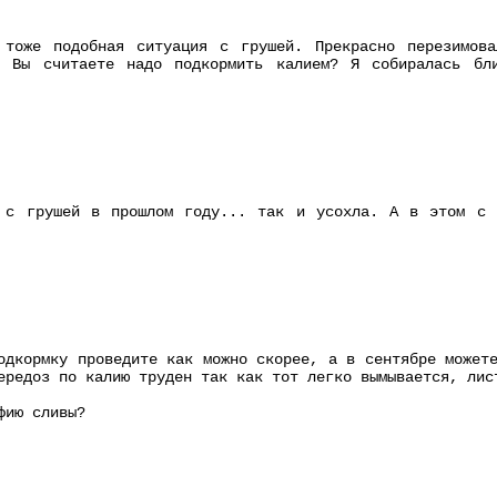
 тоже подобная ситуация с грушей. Прекрасно перезимов
. Вы считаете надо подкормить калием? Я собиралась бл
 с грушей в прошлом году... так и усохла. А в этом с 
одкормку проведите как можно скорее, а в сентябре может
ередоз по калию труден так как тот легко вымывается, лис
фию сливы?