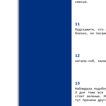
смесью.
11
Подскажите, что 
близко, но посаж
12
натали-соб, кали
13
Наблюдала подобн
3 дня тоже вся 
стоят зеленые. М
тут причина друг