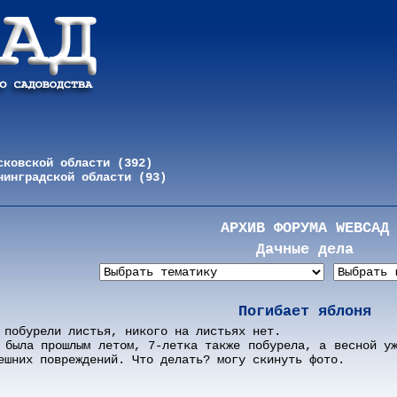
сковской области (392)
нинградской области (93)
АРХИВ ФОРУМА WEBСАД
Дачные дела
Погибает яблоня
 побурели листья, никого на листьях нет.
 была прошлым летом, 7-летка также побурела, а весной у
ешних повреждений. Что делать? могу скинуть фото.