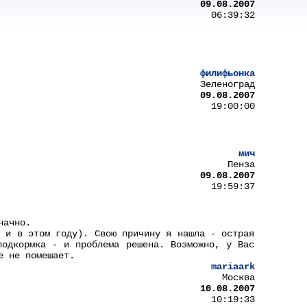
09.08.2007
06:39:32
филифьонка
Зеленоград
09.08.2007
19:00:00
мич
Пенза
09.08.2007
19:59:37
начно.
ь и в этом году). Свою причину я нашла - острая
подкормка - и проблема решена. Возможно, у Вас
е не помешает.
mariaark
Москва
10.08.2007
10:19:33