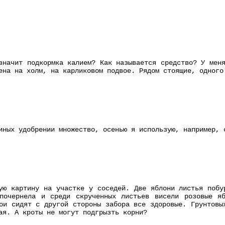
значит подкормка калием? Как называется средство? У мен
ена на холм, на карликовом подвое. Рядом стоящие, одного
иных удобрении множество, осенью я использую, например, 
ую картину на участке у соседей. Две яблони листья побу
почернела и среди скрученных листьев висели розовые я
ои сидят с другой стороны забора все здоровые. Грунтовы
ая. А кроты не могут подгрызть корни?