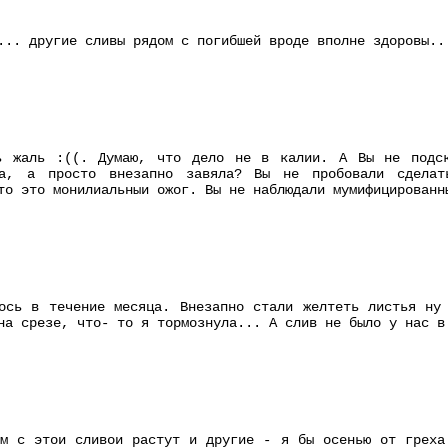
... другие сливы рядом с погибшей вроде вполне здоровы..
ь жаль :((. Думаю, что дело не в калии. А Вы не подск
ла, а просто внезапно завяла? Вы не пробовали сдела
то это монилиальныи ожог. Вы не наблюдали мумифицированн
ось в течение месяца. Внезапно стали желтеть листья ну
на срезе, что- то я тормознула... А слив не было у нас в
м с этои сливои растут и другие - я бы осенью от греха