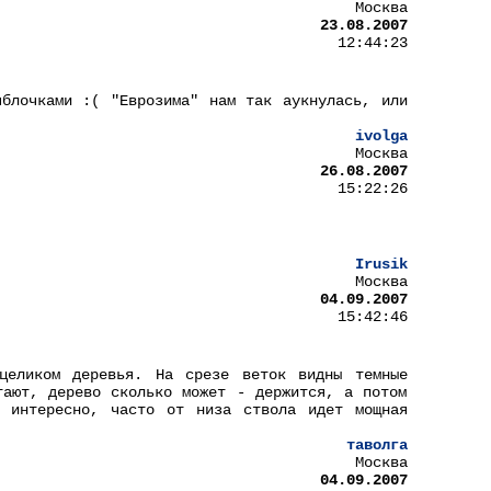
Москва
23.08.2007
12:44:23
блочками :( "Еврозима" нам так аукнулась, или
ivolga
Москва
26.08.2007
15:22:26
Irusik
Москва
04.09.2007
15:42:46
целиком деревья. На срезе веток видны темные
тают, дерево сколько может - держится, а потом
о интересно, часто от низа ствола идет мощная
таволга
Москва
04.09.2007