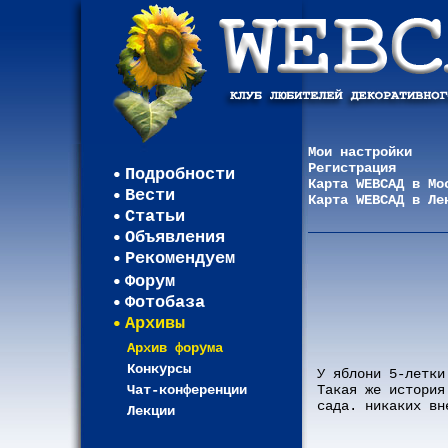
Мои настройки
Регистрация
Подробности
Карта WEBСАД в Мо
Вести
Карта WEBСАД в Ле
Статьи
Объявления
Рекомендуем
Форум
Фотобаза
Архивы
Архив форума
Конкурсы
У яблони 5-летки
Чат-конференции
Такая же история
сада. никаких вн
Лекции