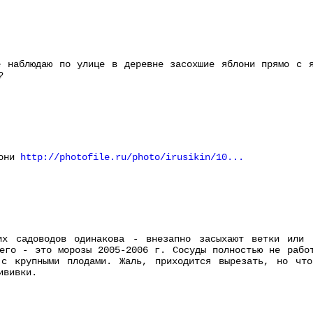
е наблюдаю по улице в деревне засохшие яблони прямо с я
?
лони
http://photofile.ru/photo/irusikin/10...
их садоводов одинакова - внезапно засыхают ветки или 
его - это морозы 2005-2006 г. Сосуды полностью не рабо
 с крупными плодами. Жаль, приходится вырезать, но чт
ививки.