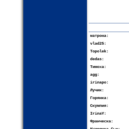
матрона:
vlad25:
Topolek:
dedas:
Тимоха:
agg:
irinapo:
Лучик:
Горянка:
Скумпия:
IrinaY:
Франческа: