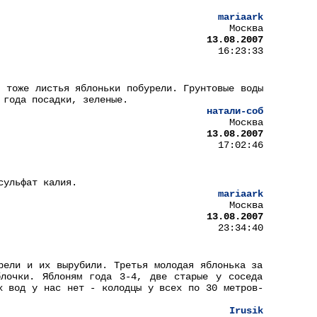
mariaark
Москва
13.08.2007
16:23:33
я тоже листья яблоньки побурели. Грунтовые воды
 года посадки, зеленые.
натали-соб
Москва
13.08.2007
17:02:46
сульфат калия.
mariaark
Москва
13.08.2007
23:34:40
рели и их вырубили. Третья молодая яблонька за
блочки. Яблоням года 3-4, две старые у соседа
х вод у нас нет - колодцы у всех по 30 метров-
Irusik