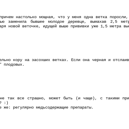
причем настолько мощная, что у меня одна ветка поросли,
ью заменила бывшее молодое деревце, вымахав 2,5 мет
аря новой веточке, идущей выше прививки уже 1,5 метра вы
ельно кору на засохших ветках. Если она черная и отслаи
" плодовых.
 не так все страшно, может быть (и чаще), с такими пр
? :)
е же: регулярно медьсодержащие препараты.