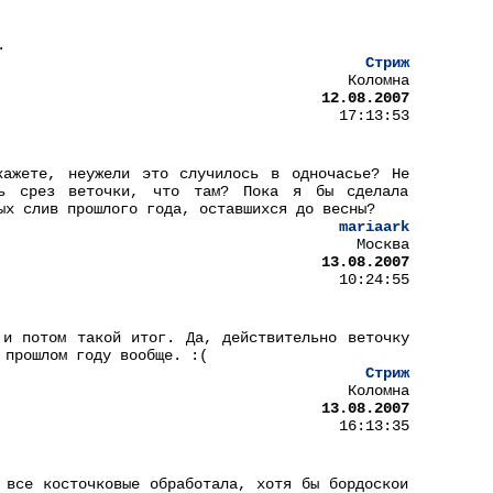
.
Стриж
Коломна
12.08.2007
17:13:53
ажете, неужели это случилось в одночасье? Не
ть срез веточки, что там? Пока я бы сделала
ых слив прошлого года, оставшихся до весны?
mariaark
Москва
13.08.2007
10:24:55
 и потом такой итог. Да, действительно веточку
 прошлом году вообще. :(
Стриж
Коломна
13.08.2007
16:13:35
 все косточковые обработала, хотя бы бордоскои