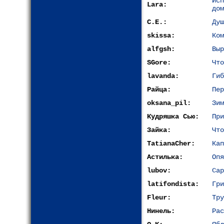
Ис
Lara:
дом
С.Е.:
Душ
skissa:
Ком
alfgsh:
Выр
SGore:
Что
lavanda:
Гиб
Райца:
Пер
oksana_pil:
Зим
Кудряшка Сью:
При
Зайка:
Что
TatianaCher:
Кап
Астилька:
Опя
lubov:
Сар
latifondista:
Гри
Fleur:
Тру
Нинель:
Рас