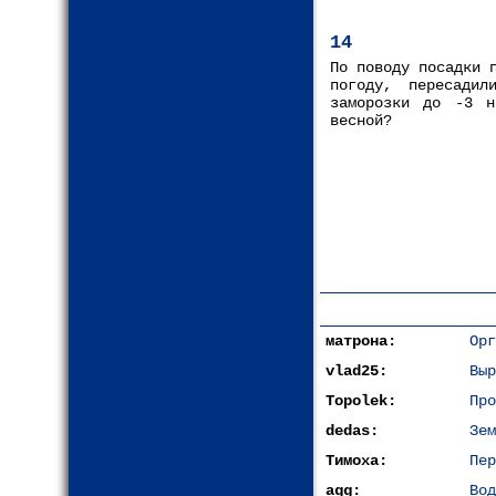
14
По поводу посадки 
погоду, пересади
заморозки до -3 н
весной?
матрона:
Орг
vlad25:
Выр
Topolek:
Про
dedas:
Зем
Тимоха:
Пер
agg:
Вод