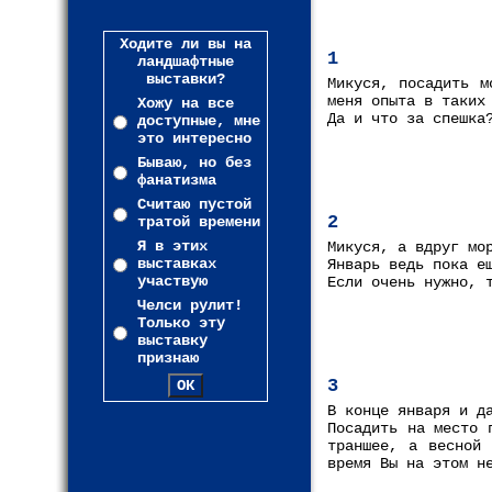
Ходите ли вы на
1
ландшафтные
выставки?
Микуся, посадить м
меня опыта в таких
Хожу на все
Да и что за спешка
доступные, мне
это интересно
Бываю, но без
фанатизма
Считаю пустой
2
тратой времени
Я в этих
Микуся, а вдруг мо
выставках
Январь ведь пока е
участвую
Если очень нужно, 
Челси рулит!
Только эту
выставку
признаю
3
В конце января и д
Посадить на место 
траншее, а весной 
время Вы на этом н