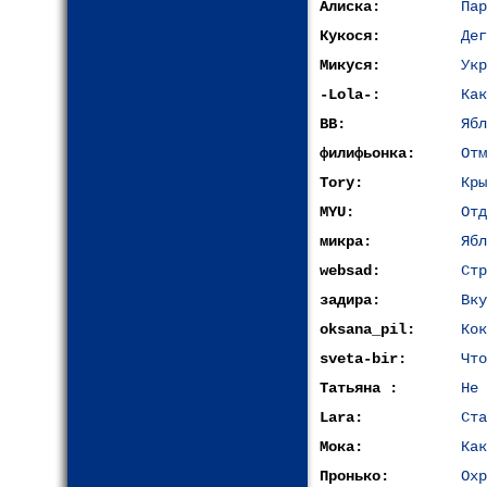
Алиска:
Пар
Кукося:
Дег
Микуся:
Укр
-Lola-:
Как
ВВ:
Ябл
филифьонка:
Отм
Tory:
Кры
MYU:
Отд
микра:
Ябл
websad:
Стр
задира:
Вку
oksana_pil:
Кок
sveta-bir:
Что
Татьяна :
Не 
Lara:
Ста
Мока:
Как
Пронько:
Охр