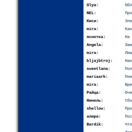
Olya:
Обл
NEL:
Про
Киси:
Эле
mira:
Как
яснотка:
На 
Angela:
Зам
mira:
Лиш
bljajbtroj:
Нак
sweetlana:
Пол
mariaark:
Пом
mira:
Вре
Райца:
Оче
Нинель:
Сбо
shellow:
Про
алира:
Пос
Bardik:
Что