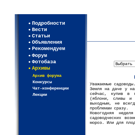
Мои настройки
Регистрация
Подробности
Карта WEBСАД в Моск
Вести
Карта WEBСАД в Лени
Статьи
(93)
Объявления
Рекомендуем
Форум
Фотобаза
Архивы
Архив форума
Конкурсы
Уважаемые садоводы
Чат-конференции
Земля на даче у на
сейчас, купив в п
Лекции
(яблони, сливы и
выходным, не всег
проблемам сразу.
Новогодняя неделя
садоводческих воз
мороз. Или для пло