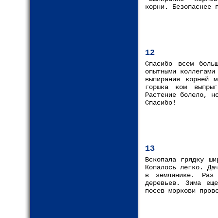
корни. Безопаснее 
12
Спасибо всем боль
опытными коллегами
выпирания корней м
горшка ком выпры
Растение болело, н
Спасибо!
13
Вскопала грядку ши
Копалось легко. Да
в землянике. Раз
деревьев. Зима ещ
посев моркови пров