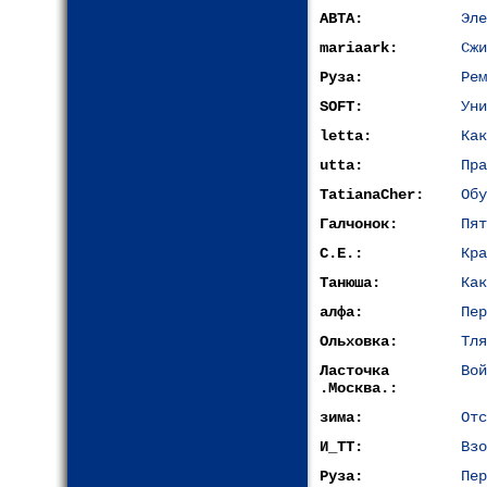
АВТА:
Эле
mariaark:
Сжи
Руза:
Рем
SOFT:
Уни
letta:
Как
utta:
Пра
TatianaCher:
Обу
Галчонок:
Пят
С.Е.:
Кра
Танюша:
Как
алфа:
Пер
Ольховка:
Тля
Ласточка
Вой
.Москва.:
зима:
Отс
И_ТТ:
Взо
Руза:
Пер