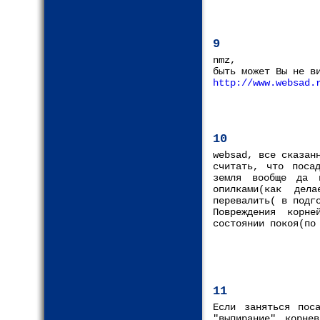
9
nmz,
быть может Вы не в
http://www.websad.
10
websad, все сказан
считать, что поса
земля вообще да 
опилками(как дел
перевалить( в подг
Повреждения корне
состоянии покоя(по
11
Если заняться пос
"выпирание" корне