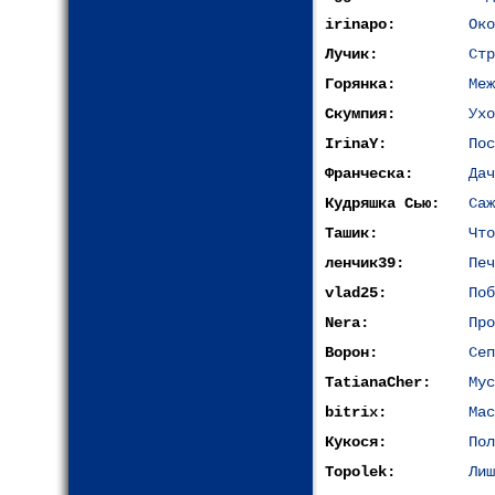
irinapo:
Око
Лучик:
Стр
Горянка:
Меж
Скумпия:
Ухо
IrinaY:
Пос
Франческа:
Дач
Кудряшка Сью:
Саж
Ташик:
Что
ленчик39:
Печ
vlad25:
Поб
Nera:
Про
Ворон:
Сеп
TatianaCher:
Мус
bitrix:
Мас
Кукося:
Пол
Topolek:
Лиш