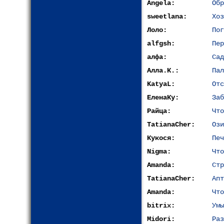
Angela:
Обр
sweetlana:
Хоз
Лоло:
Пог
alfgsh:
Пер
алфа:
Сад
Алла.К.:
Пал
KatyaL:
Отс
ЕленаКу:
Заб
Райца:
Что
TatianaCher:
Ози
Кукося:
Печ
Nigma:
Что
Amanda:
Стр
TatianaCher:
Апт
Amanda:
Что
bitrix:
Умы
Midori:
Раз