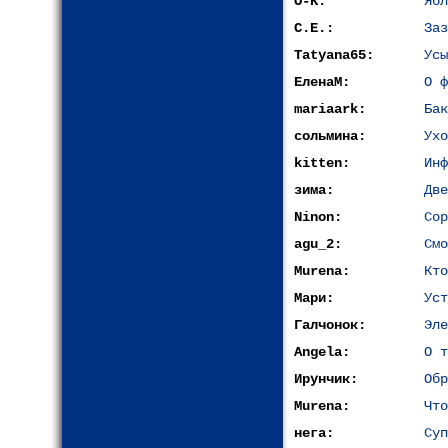
O-K:
Ябл
С.Е.:
Заз
Tatyana65:
Усы
ЕленаМ:
О ф
mariaark:
Бак
сольмина:
Ухо
kitten:
Инф
зима:
Две
Ninon:
Сор
agu_2:
Смо
Murena:
Кто
Мари:
Уст
Галчонок:
Эле
Angela:
О т
Ирунчик:
Обр
Murena:
Что
нега:
Суп