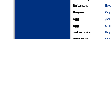
Rulaman:
Еже
Надина:
Сор
agg:
Дощ
agg:
О п
makaronka:
Кор
yupiter:
Сущ
Кукося:
Фун
Наталья
Эне
Константиновна:
Галчонок:
Ант
yupiter:
Как
sweetlana:
Ямы
Инна Шм.:
Что
Lorik:
При
dima:
Жив
sia14:
Вью
Кукося:
Стр