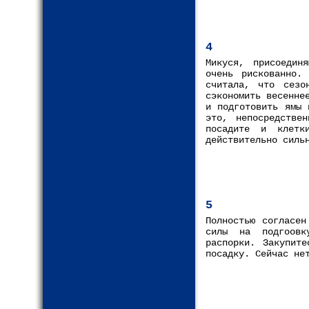
4
Микуся, присоедин
очень рискованно.
считала, что сезо
сэкономить весенне
и подготовить ямы 
это, непосредстве
посадите и клетк
действительно силь
5
Полностью согласен
силы на подгоовк
распорки. Закупите
посадку. Сейчас не