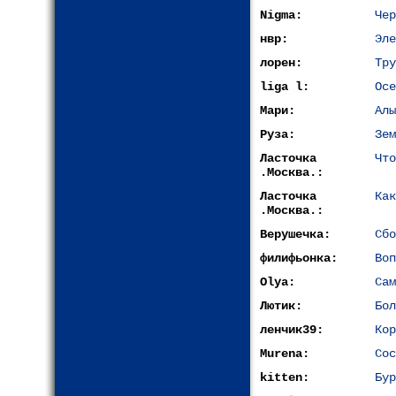
Nigma:
Чер
нвр:
Эле
лорен:
Тру
liga l:
Осе
Мари:
Алы
Руза:
Зем
Ласточка
Что
.Москва.:
Ласточка
Как
.Москва.:
Верушечка:
Сбо
филифьонка:
Воп
Olya:
Сам
Лютик:
Бол
ленчик39:
Кор
Murena:
Сос
kitten:
Бур