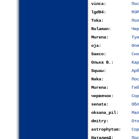
vinca:
По
lgd04:
МЭР
Toka:
Пол
Rulaman:
Чер
Murena:
Туи
oja:
Опя
Saeco:
Сно
Олька В.:
Кар
Squaw:
Арб
Naka:
Пос
Murena:
Гиб
червячок:
Сор
senata:
Обл
oksana_pil:
Мал
dmitry:
Ото
astrophytum:
Сор
НаталияД:
Пос