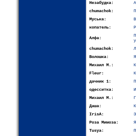
Незабудка:
А
chumachok:
П
Муська:
В
копатель:
Р
Алфа:
у
chumachok:
Л
Волошка:
Я
Михаил М.:
К
Fleur:
К
дачник 1:
П
одесситка:
И
Михаил М.:
Г
Даша:
К
IrisA:
З
Роза Мимоза:
Я
Tusya:
П