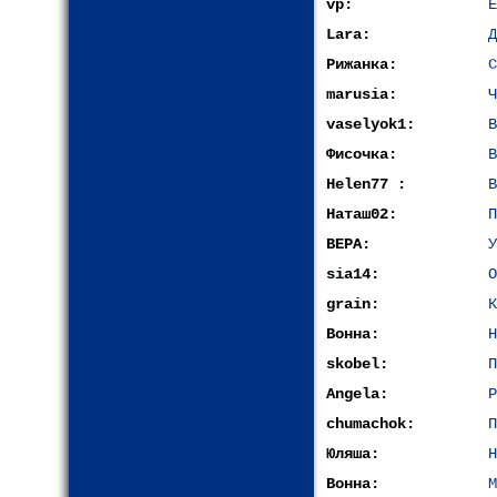
vp:
Е
Lara:
Д
Рижанка:
С
marusia:
Ч
vaselyok1:
В
Фисочка:
В
Helen77 :
В
Наташ02:
П
ВЕРА:
У
sia14:
О
grain:
К
Вонна:
Н
skobel:
П
Angela:
Р
chumachok:
П
Юляша:
Н
Вонна:
М