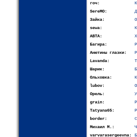
гоч:
К
SereMO:
Д
Зайка:
О
sewa:
К
АВТА:
Х
Багира:
Р
Анютины глазки:
Р
Lavanda:
Т
Шарик:
Б
Ольховка:
К
lubov:
О
Орель:
У
grain:
Р
Tatyana65:
Р
border:
С
Михаил М.:
Ч
varvarasergeevna:
Б