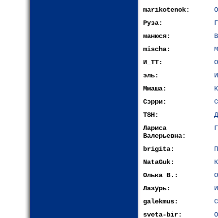
marikotenok:
О
Руза:
Г
манюся:
В
mischa:
М
И_ТТ:
О
эль:
И
Ммаша:
К
Сэрри:
С
TSH:
Д
Лариса
Г
Валерьевна:
brigita:
П
NataGuk:
К
Олька В.:
О
Лазурь:
И
galekmus:
С
sveta-bir:
О