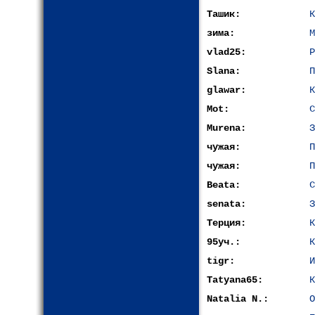
Ташик:
К
зима:
М
vlad25:
Р
Slana:
П
glawar:
К
Mot:
С
Murena:
З
чужая:
П
чужая:
П
Beata:
С
senata:
З
Терция:
К
95уч.:
К
tigr:
И
Tatyana65:
К
Natalia N.:
О