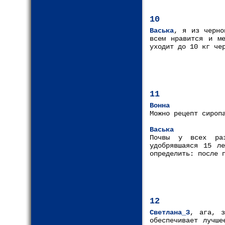
10
Васька
, я из черно
всем нравится и м
уходит до 10 кг че
11
Вонна
Можно рецепт сироп
Васька
Почвы у всех ра
удобрявшаяся 15 л
определить: после 
12
Светлана_З
, ага, з
обеспечивает лучше