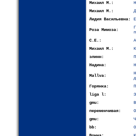
Михаил М.:
Н
Михаил М.:
Д
Лидия Васильевна:
Е
Роза Мимоза:
п
С.Е.:
А
Михаил М.:
К
элинн:
П
Надина:
Н
Mallva:
д
Горянка:
П
liga l:
З
gmu:
В
переменчивая:
О
gmu:
Ч
bb:
О
Вонна:
К