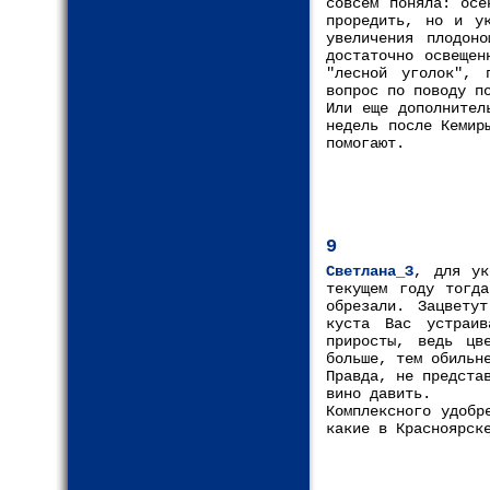
совсем поняла: осе
проредить, но и у
увеличения плодон
достаточно освещен
"лесной уголок", 
вопрос по поводу п
Или еще дополнител
недель после Кемир
помогают.
9
Светлана_З
, для ук
текущем году тогд
обрезали. Зацвету
куста Вас устраи
приросты, ведь цв
больше, тем обильн
Правда, не предста
вино давить.
Комплексного удобр
какие в Красноярск