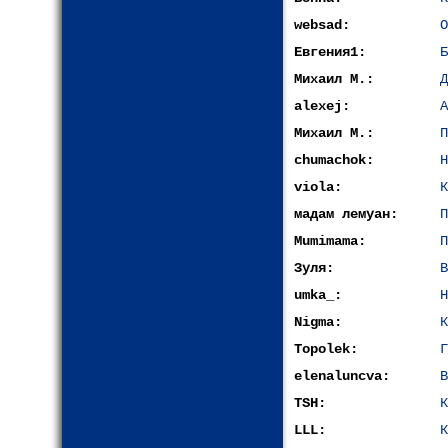
websad:
О
Евгения1:
Б
Михаил М.:
Д
alexej:
А
Михаил М.:
П
chumachok:
Н
viola:
К
мадам лемуан:
П
Mumimama:
П
Зуля:
В
umka_:
Н
Nigma:
К
Topolek:
Г
elenaluncva:
В
TSH:
К
LLL:
К