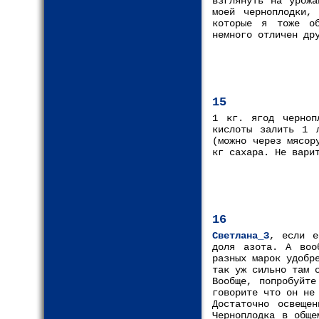
взглянуть на урожа
моей черноплодки,
которые я тоже об
немного отличен др
15
1 кг. ягод черноп
кислоты залить 1 
(можно через мясор
кг сахара. Не вари
16
Светлана_З
, если е
доля азота. А воо
разных марок удобр
так уж сильно там 
Вообще, попробуйте
говорите что он не
Достаточно освеще
Черноплодка в обще