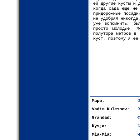
ей другие кусты и 
когда сада еще не 
придорожные посадк
не удобрял никогда
уже вспомнить, бы
просто молодые. М
полутора метров в 
куст, поэтому я ее
Мари:
О
Vadim Kuleshov:
В
Grandad:
Ф
Kysja:
С
Mia-Mia:
Ч