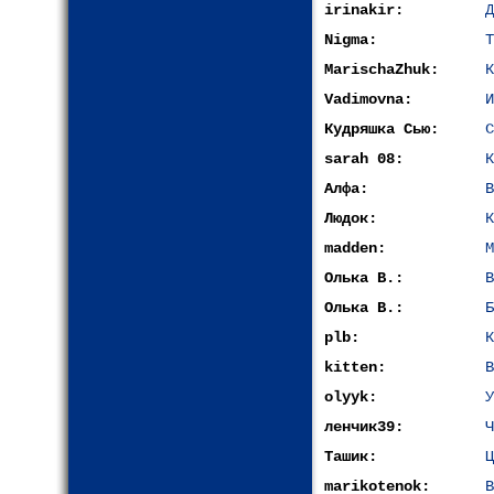
irinakir:
Д
Nigma:
Т
MarischaZhuk:
К
Vadimovna:
И
Кудряшка Сью:
С
sarah 08:
К
Алфа:
В
Людок:
К
madden:
М
Олька В.:
В
Олька В.:
Б
plb:
К
kitten:
В
olyyk:
У
ленчик39:
Ч
Ташик:
Ц
marikotenok:
В