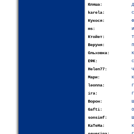
Юляша:
Д
karela:
С
Кукося:
Ф
ms:
И
Ктойет:
Т
Веруня:
П
Ольховка:
К
ЕФК:
С
Helen77:
Ч
Мари:
К
leonna:
Г
ira:
Г
Ворон:
Ш
Gafti:
О
sonsimf:
Ш
KaTeHa:
К
severina:
Г