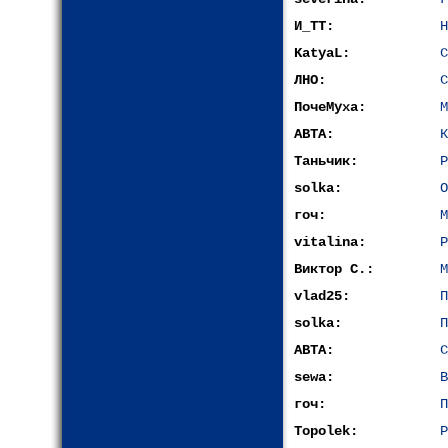
И_ТТ:
Н
KatyaL:
С
ЛНО:
С
ПочеМуха:
М
АВТА:
К
Таньчик:
Р
solka:
О
гоч:
М
vitalina:
Р
Виктор С.:
М
vlad25:
П
solka:
П
АВТА:
С
sewa:
В
гоч:
П
Topolek:
Р