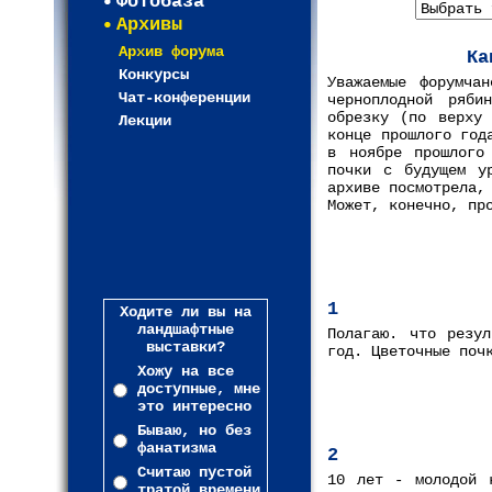
Фотобаза
Архивы
Архив форума
Ка
Конкурсы
Уважаемые форумча
Чат-конференции
черноплодной ряби
обрезку (по верху
Лекции
конце прошлого год
в ноябре прошлого
почки с будущем у
архиве посмотрела,
Может, конечно, пр
1
Ходите ли вы на
ландшафтные
Полагаю. что резул
выставки?
год. Цветочные поч
Хожу на все
доступные, мне
это интересно
Бываю, но без
фанатизма
2
Считаю пустой
10 лет - молодой 
тратой времени