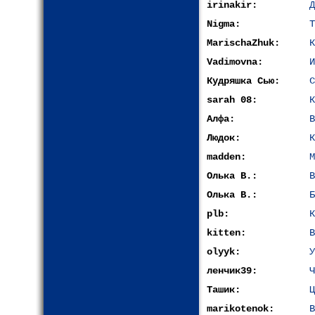
irinakir:
Д
Nigma:
Т
MarischaZhuk:
К
Vadimovna:
И
Кудряшка Сью:
С
sarah 08:
К
Алфа:
В
Людок:
К
madden:
М
Олька В.:
В
Олька В.:
Б
plb:
К
kitten:
В
olyyk:
У
ленчик39:
Ч
Ташик:
Ц
marikotenok:
В