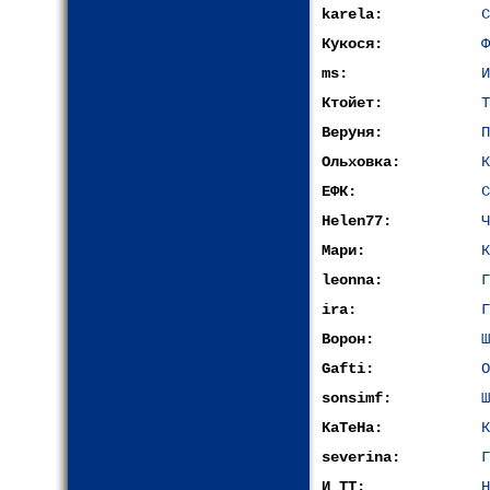
karela:
С
Кукося:
Ф
ms:
И
Ктойет:
Т
Веруня:
П
Ольховка:
К
ЕФК:
С
Helen77:
Ч
Мари:
К
leonna:
Г
ira:
Г
Ворон:
Ш
Gafti:
О
sonsimf:
Ш
KaTeHa:
К
severina:
Г
И_ТТ:
Н