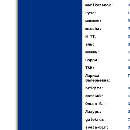
marikotenok:
О
Руза:
Г
манюся:
В
mischa:
М
И_ТТ:
О
эль:
И
Ммаша:
К
Сэрри:
С
TSH:
Д
Лариса
Г
Валерьевна:
brigita:
П
NataGuk:
К
Олька В.:
О
Лазурь:
И
galekmus:
С
sveta-bir:
О