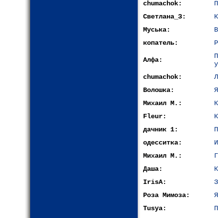
chumachok:
П
Светлана_З:
К
Муська:
В
копатель:
Р
Алфа:
у
chumachok:
Л
Волошка:
Я
Михаил М.:
К
Fleur:
К
дачник 1:
П
одесситка:
И
Михаил М.:
Г
Даша:
К
IrisA:
З
Роза Мимоза:
Я
Tusya:
П