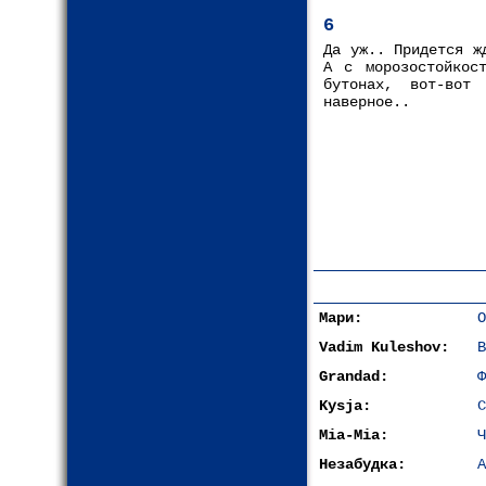
6
Да уж.. Придется ж
А с морозостойкос
бутонах, вот-вот
наверное..
Мари:
О
Vadim Kuleshov:
В
Grandad:
Ф
Kysja:
С
Mia-Mia:
Ч
Незабудка:
А