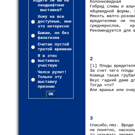
Ходите ли вы на
Колонновидная
ландшафтные
Гибрид сливы и алы
выставки?
яйцевидной формы. 
Мякоть желто-розов
Хожу на все
вредителями не по
доступные, мне
среднерослое, к
это интересно
Рекомендуется для 
Бываю, но без
фанатизма
Считаю пустой
тратой времени
Я в этих
2
выставках
участвую
[
1
] Плоды вредител
За счет чего плоды
Челси рулит!
Кожица такая груба
Только эту
Вкус гадкий даже д
выставку
Тогда что?
признаю
Или вранье или оче
3
Спасибо,nmz. Вроде
не понятно, наскол
то укрывать дерево