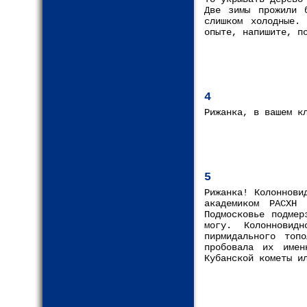
Две зимы прожили 
слишком холодные.
опыте, напишите, п
4
Рижанка, в вашем к
5
Рижанка! Колоннови
академиком РАСХН
Подмосковье подмер
могу. Колонновид
пирмидального топ
пробовала их име
Кубанской кометы и