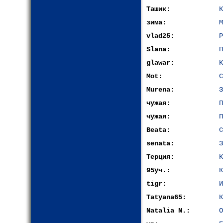
Ташик:
К
зима:
М
vlad25:
Р
Slana:
П
glawar:
К
Mot:
С
Murena:
З
чужая:
П
чужая:
П
Beata:
С
senata:
З
Терция:
К
95уч.:
К
tigr:
И
Tatyana65:
К
Natalia N.:
О