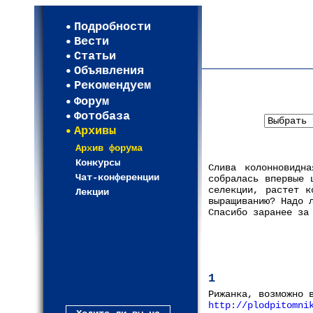
Мои настройки
Регистрация
Подробности
Карта WEBСАД в Моск
Вести
Карта WEBСАД в Лени
Статьи
(93)
Объявления
Рекомендуем
Форум
Фотобаза
Архивы
Архив форума
Конкурсы
Слива колонновидн
Чат-конференции
собралась впервые 
селекции, растет к
Лекции
выращиванию? Надо 
Спасибо заранее за
1
Рижанка, возможно 
http://plodpitomni