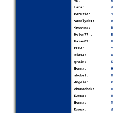
vp:
Е
Lara:
Д
marusia:
Ч
vaselyok1:
В
Фисочка:
В
Helen77 :
В
Наташ02:
П
ВЕРА:
У
sia14:
О
grain:
К
Вонна:
Н
skobel:
П
Angela:
Р
chumachok:
П
Юляша:
Н
Вонна:
М
Юляша:
Д