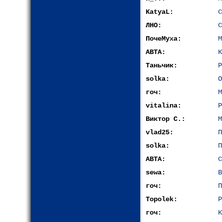
KatyaL:
С
ЛНО:
С
ПочеМуха:
М
АВТА:
К
Таньчик:
Р
solka:
О
гоч:
М
vitalina:
Р
Виктор С.:
М
vlad25:
П
solka:
П
АВТА:
С
sewa:
В
гоч:
П
Topolek:
Р
гоч:
К