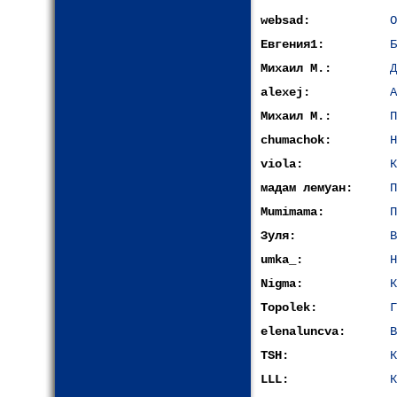
websad:
О
Евгения1:
Б
Михаил М.:
Д
alexej:
А
Михаил М.:
П
chumachok:
Н
viola:
К
мадам лемуан:
П
Mumimama:
П
Зуля:
В
umka_:
Н
Nigma:
К
Topolek:
Г
elenaluncva:
В
TSH:
К
LLL:
К