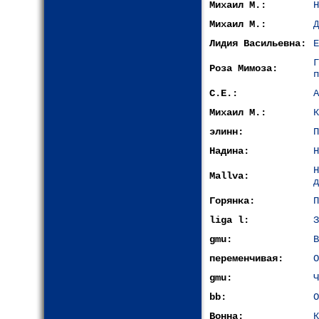
Михаил М.:
Н
Михаил М.:
Д
Лидия Васильевна:
Е
Роза Мимоза:
п
С.Е.:
А
Михаил М.:
К
элинн:
П
Надина:
Н
Mallva:
д
Горянка:
П
liga l:
З
gmu:
В
переменчивая:
О
gmu:
Ч
bb:
О
Вонна:
К