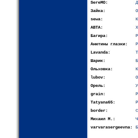
SereMO:
Д
Зайка:
О
sewa:
К
АВТА:
Х
Багира:
Р
Анютины глазки:
Р
Lavanda:
Т
Шарик:
Б
Ольховка:
К
lubov:
О
Орель:
У
grain:
Р
Tatyana65:
Р
border:
С
Михаил М.:
Ч
varvarasergeevna:
Б