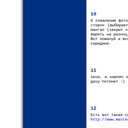
10
К сожалению фото
сторон (выбирае
мангал (закрыт к
жарить на разноц
Вот пожалуй и вс
середине.
11
seva, а кирпич о
дачу потянет :)
12
Есть вот такая с
http://www.maste