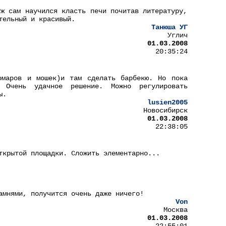
уж сам научился класть печи почитав литературу,
тельный и красивый.
Танюша УГ
Углич
01.03.2008
20:35:24
омаров и мошек)и там сделать барбекю. Но пока
 Очень удачное решение. Можно регулировать
ы.
lusien2005
Новосибирск
01.03.2008
22:38:05
ткрытой площадки. Сложить элементарно...
амнями, получится очень даже ничего!
Von
Москва
01.03.2008