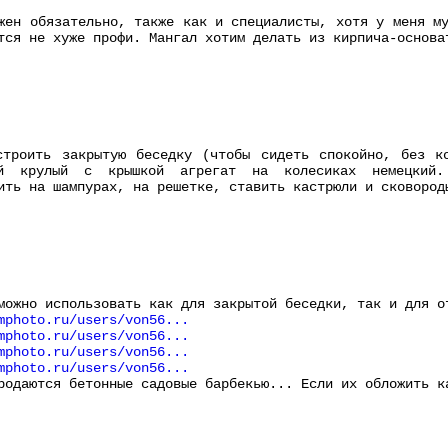
жен обязательно, также как и специалисты, хотя у меня м
тся не хуже профи. Мангал хотим делать из кирпича-основа
строить закрытую беседку (чтобы сидеть спокойно, без к
ой крулый с крышкой агрегат на колесиках немецкий.
ить на шампурах, на решетке, ставить кастрюли и сковород
можно использовать как для закрытой беседки, так и для о
mphoto.ru/users/von56...
mphoto.ru/users/von56...
mphoto.ru/users/von56...
mphoto.ru/users/von56...
родаются бетонные садовые барбекью... Если их обложить к