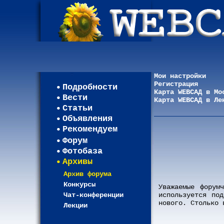
Мои настройки
Регистрация
Подробности
Карта WEBСАД в Мо
Вести
Карта WEBСАД в Ле
Статьи
Объявления
Рекомендуем
Форум
Фотобаза
Архивы
Архив форума
Конкурсы
Уважаемые форум
Чат-конференции
используется по
нового. Столько 
Лекции