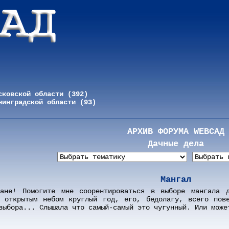
сковской области (392)
нинградской области (93)
АРХИВ ФОРУМА WEBСАД
Дачные дела
Мангал
чане! Помогите мне соорентироваться в выборе мангала 
д открытым небом круглый год, его, бедолагу, всего пов
выбора... Слышала что самый-самый это чугунный. Или може