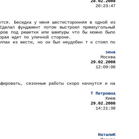
28.02.2008
20:23:47
ется. Беседка у меня шестисторонняя в одной из
делал фундамент потом выстроил прямоугольный
оров под решетки или шампуры что бы можно было
орая идет по уличной стороне.
олпак из жести, но он был неудобен т к стоял по
sewa
Москва
29.02.2008
12:09:06
афировать, сезонные работы скоро начнутся и на
Т Петровна
Киев
29.02.2008
14:21:38
НаталиК