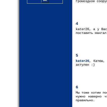
Громоздкое соору
4
kater26, а у Вас
поставить мангал
5
kater26
, Катюш, 
актулен :)
6
Мы тоже хотим по
нужно наверно 
правильно.