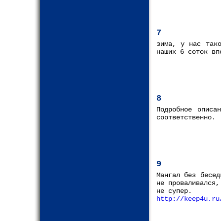
7
зима, у нас так
наших 6 соток вп
8
Подробное описа
соответственно.
9
Мангал без бесед
не проваливался,
не супер.
http://keep4u.ru