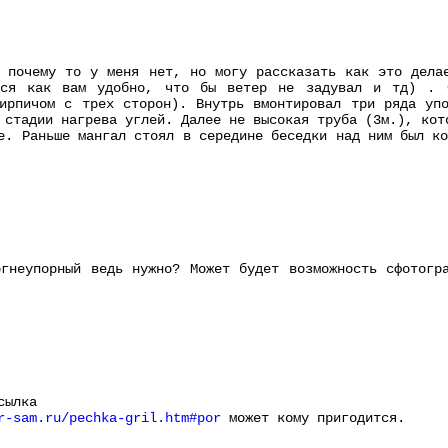
 почему то у меня нет, но могу рассказать как это дела
тся как вам удобно, что бы ветер не задувал и тд) . С
ирпичом с трех сторон). Внутрь вмонтировал три ряда уп
 стадии нагрева углей. Далее не высокая труба (3м.), кот
е. Раньше мангал стоял в середине беседки над ним был к
гнеупорный ведь нужно? Может будет возможность сфотогр
сылка
r-sam.ru/pechka-gril.htm#por
может кому пригодится.