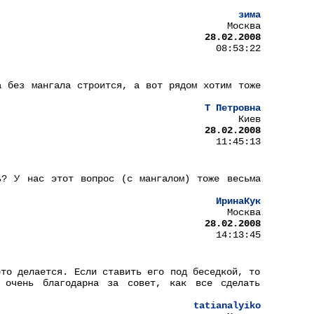
зима
Москва
28.02.2008
08:53:22
а без мангала строится, а вот рядом хотим тоже
Т Петровна
Киев
28.02.2008
11:45:13
ь? У нас этот вопрос (с мангалом) тоже весьма
ИринаКук
Москва
28.02.2008
14:13:45
это делается. Если ставить его под беседкой, то
 очень благодарна за совет, как все сделать
tatianalyiko