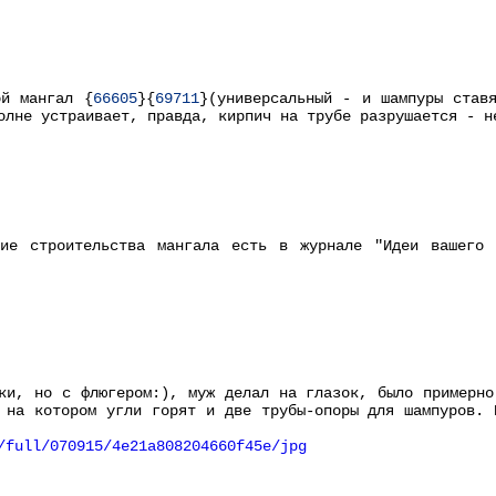
ой мангал {
66605
}{
69711
}(универсальный - и шампуры став
олне устраивает, правда, кирпич на трубе разрушается - н
ние строительства мангала есть в журнале "Идеи вашего
ки, но с флюгером:), муж делал на глазок, было примерно
 на котором угли горят и две трубы-опоры для шампуров. 
/full/070915/4e21a808204660f45e/jpg