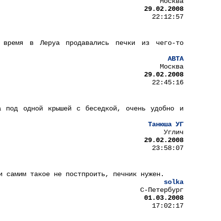
Москва
29.02.2008
22:12:57
 время в Леруа продавались печки из чего-то
АВТА
Москва
29.02.2008
22:45:16
а под одной крышей с беседкой, очень удобно и
Танюша УГ
Углич
29.02.2008
23:58:07
и самим такое не постпроить, печник нужен.
solka
С-Петербург
01.03.2008
17:02:17