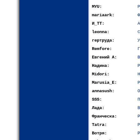
MYU:
Р
mariaark:
Ф
И_ТТ:
A
leonna:
С
гертруда:
У
Remfore:
Г
Евгений А:
В
Надина:
Р
Midori:
H
Marusia_E:
P
annasush:
О
SSS:
П
Лада:
В
Франческа:
Р
Tatra:
Р
Вотря:
Р