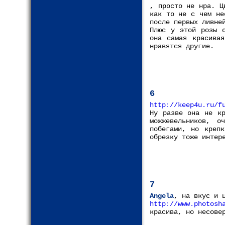
, просто не нра. Ц
как то не с чем не
после первых ливне
Плюс у этой розы о
она самая красива
нравятся другие.
6
http://keep4u.ru/f
Ну разве она не кр
можжевельников, о
побегами, но креп
обрезку тоже интер
7
Angela
, на вкус и 
http://www.photosh
красива, но несове