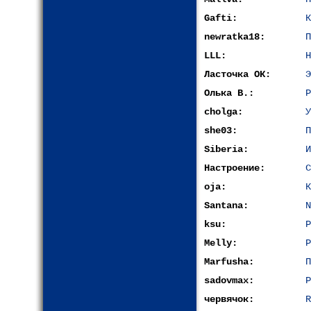
Gafti:
К
newratka18:
П
LLL:
Н
Ласточка ОК:
Э
Олька В.:
Р
cholga:
У
she03:
П
Siberia:
И
Настроение:
С
oja:
К
Santana:
N
ksu:
Р
Melly:
Р
Marfusha:
П
sadovmax:
Р
червячок:
R