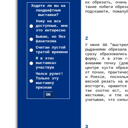
их обрезать, очень
Ходите ли вы на
такие побеги обрез
ландшафтные
подскажите, пожалу
выставки?
Хожу на все
доступные, мне
это интересно
Бываю, но без
2
фанатизма
У меня GG "выстре
Считаю пустой
рыданиями обрезала
тратой времени
сразу образовались
Я в этих
форму. А в этом г
выставках
внешнюю почку (до
участвую
центре куста образ
от почки, практиче
Челси рулит!
и Poesie, посколь
Только эту
весной резать на в
выставку
восторге, нравится
признаю
так охотно ест, к
жесткими, и тле о
учитывая, что силь
3