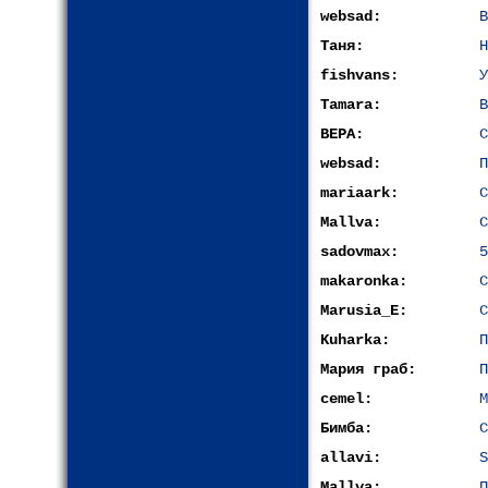
websad:
В
Таня:
Н
fishvans:
У
Tamara:
В
ВЕРА:
С
websad:
П
mariaark:
С
Mallva:
С
sadovmax:
5
makaronka:
С
Marusia_E:
С
Kuharka:
П
Мария граб:
П
сemel:
М
Бимба:
С
allavi:
S
Mallva:
П