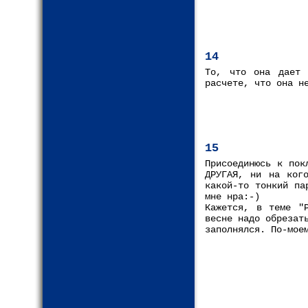
14
То, что она дает 
расчете, что она н
15
Присоединюсь к пок
ДРУГАЯ, ни на кого
какой-то тонкий па
мне нра:-)
Кажется, в теме "
весне надо обрезат
заполнялся. По-мое