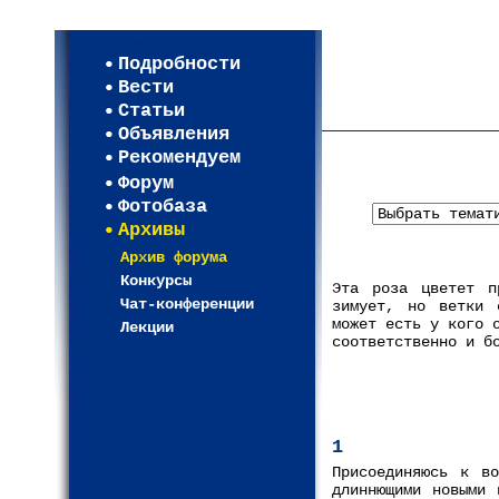
Мои настройки
Регистрация
Подробности
Карта WEBСАД в Моск
Вести
Карта WEBСАД в Лени
Статьи
(93)
Объявления
Рекомендуем
Форум
Фотобаза
Архивы
Архив форума
Конкурсы
Эта роза цветет п
Чат-конференции
зимует, но ветки 
может есть у кого 
Лекции
соответственно и б
1
Присоединяюсь к в
длиннющими новыми 