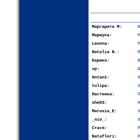
Маргарита М:
В
Мариука:
Р
Leonna:
Р
Natalia N.:
R
Каринэ:
В
vp:
Ш
Antan1:
О
tulipa:
З
Настенка:
П
she03:
Н
Marusia_E:
З
_nio_:
З
Стася:
Р
Nataflori:
Р