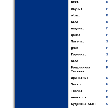
ВЕРА:
Н
95уч.:
Р
olmi:
П
SLA:
R
надина:
Г
Даша:
Р
Murena:
S
gmu:
Р
Горянка:
S
SLA:
Р
Романихина
Р
Татьяна:
ИринаТим:
К
Захар:
Б
Teana:
Р
newsanna:
П
Кудряшка Сью:
С