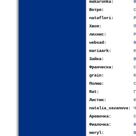
makaronka:
В
Вотря:
С
nataflori:
Р
Хвоя:
П
лихнис:
Р
websad:
В
mariaark:
К
Зайка:
В
Франческа:
С
grain:
К
Полюш:
С
Rat:
Г
Листик:
К
natalia_vavanova:
Ч
Аревочка:
С
Фиалочка:
Ж
meryl:
В