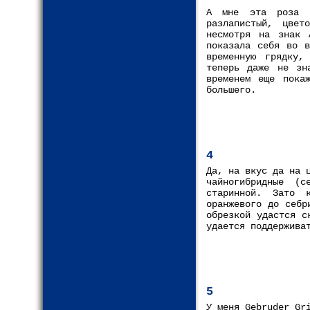
А мне эта роза н
разлапистый, цвет
несмотря на знак 
показала себя во в
временную грядку,
теперь даже не зн
временем еще пока
большего.
4
Да, на вкус да на 
чайногибридные (
старинной. Зато 
оранжевого до себр
обрезкой удастся с
удается поддержива
5
У меня Gebruder Gr