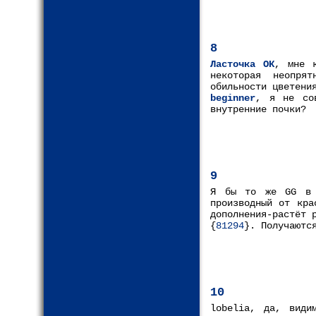
8
Ласточка ОК
, мне 
некоторая неопря
обильности цветени
beginner
, я не со
внутренние почки?
9
Я бы то же GG в 
производный от кра
дополнения-растёт 
{
81294
}. Получаютс
10
lobelia, да, види