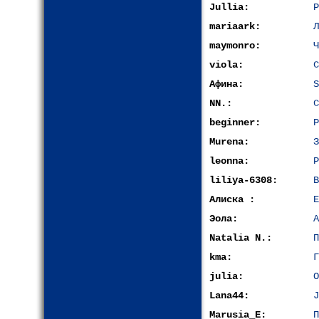
Jullia:
Р
mariaark:
Л
maymonro:
Ч
viola:
С
Афина:
S
NN.:
С
beginner:
Р
Murena:
З
leonna:
Р
liliya-6308:
В
Алиска :
Е
Эола:
A
Natalia N.:
П
kma:
Г
julia:
О
Lana44:
J
Marusia_E:
П