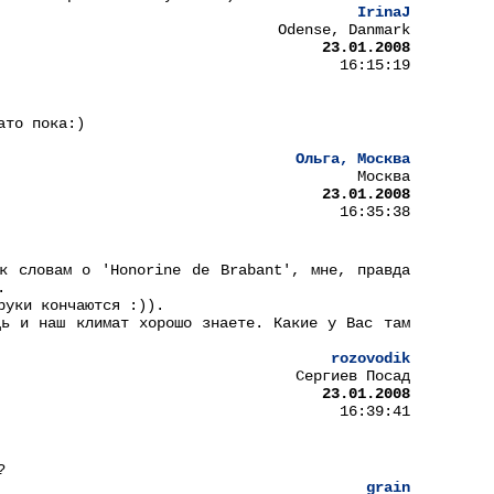
IrinaJ
Odense, Danmark
23.01.2008
16:15:19
ато пока:)
Ольга, Москва
Москва
23.01.2008
16:35:38
к словам о 'Нonorine de Brabant', мне, правда
.
руки кончаются :)).
дь и наш климат хорошо знаете. Какие у Вас там
rozovodik
Сергиев Посад
23.01.2008
16:39:41
?
grain