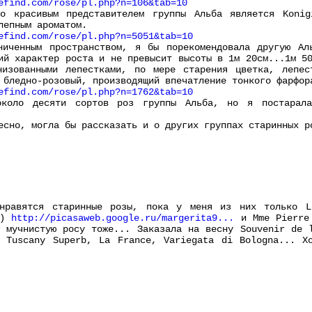
efind.com/rose/pl.php?n=106&tab=10
но красивым представителем группы Альба является Koni
лепным ароматом.
efind.com/rose/pl.php?n=5051&tab=10
ниченным пространством, я бы порекомендовала другую Ал
ий характер роста и не превысит высоты в 1м 20см...1м 5
низованными лепестками, по мере старения цветка, лепес
 бледно-розовый, производящий впечатление тонкого фарфор
efind.com/rose/pl.php?n=1762&tab=10
коло десяти сортов роз группы Альба, но я постарала
есно, могла бы рассказать и о других группах старинных р
нравятся старинные розы, пока у меня из них только L
з)
http://picasaweb.google.ru/margerita9...
и Mme Pierre
 мучнистую росу тоже... Заказала на весну Souvenir de 
, Tuscany Superb, La France, Variegata di Bologna... Х