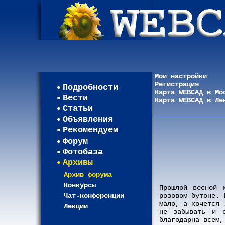
Мои настройки
Регистрация
Подробности
Карта WEBСАД в Мо
Вести
Карта WEBСАД в Ле
Статьи
Объявления
Рекомендуем
Форум
Фотобаза
Архивы
Архив форума
Конкурсы
Прошлой весной 
Чат-конференции
розовом бутоне. 
мало, а хочется 
Лекции
не забывать и о
благодарна всем,