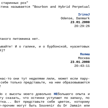
 старинных роз"
тина называется "Bourbon and Hybrid Perpetual
IrinaJ
Odense, Danmark
23.01.2008
20:29:26
такого питомника нет.
ывайте! И о галике, и о бурбонской, нуазетовых
й)?
Полюш
Москва
23.01.2008
20:43:11
нас-то они тут неделями лили, может если пару-
 себе только представьте, на нем образовываются
!
 Но с высоты моего довольно
НЕ
большого опыта и
гу сказать, что остинки уступают по запаху, по
тка... Вот представьте себе цветок, которому
у-прочим могут быть Souvenir du Dr Jamain или