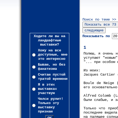
Поиск по теме >>
Ходите ли вы на
Показывать по
ландшафтные
выставки?
1
Хожу на все
Полюш, я очень н
доступные, мне
уступают "новым"
это интересно
"... при особом 
Бываю, но без
фанатизма
Из моих:
Считаю пустой
Jacques Cartier 
тратой времени
Boule de Neige 
Я в этих
его основательно
выставках
участвую
Alfred Colomb (L
Челси рулит!
были слабые, и з
Только эту
выставку
Только что прио
признаю
последние видела
на палящее солнц