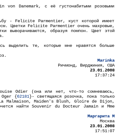
gin von Danemark, с её густонабитыми розовыми
ьбу - Felicite Parmentier, куст которой имеет
0см. Цветки Felicite Parmentier очень махровые,
тки выворачиваются, образуя помпон. Цвет этой
а.
сь выделить те, которые мне нравятся больше
оз.
Marinka
Ричмонд, Вирджиния, США
23.01.2008
17:37:24
ouise Odier (она или нет, что-то сомневаюсь,
 Oger {
62181
}- светящаяся розочка, пока только
la Malmaison, Maiden's Blush, Gloire de Dijon,
очется найти Souvenir du Docteur Jamain и Mme
Маргарита М
Москва
23.01.2008
17:51:07