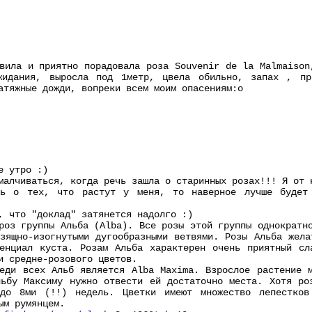
вила и приятно порадовала роза Souvenir de la Malmaison
жидания, выросла под 1метр, цвела обильно, запах , пр
атяжные дожди, вопреки всем моим опасениям:о
е утро :)
малчиваться, когда речь зашла о старинных розах!!! Я от 
ть о тех, что растут у меня, то наверное лучше будет 
, что "доклад" затянется надолго :)
роз группы Альба (Alba). Все розы этой группы однократн
зящно-изогнутыми дугообразными ветвями. Розы Альба жела
тенциал куста. Розам Альба характерен очень приятный сл
и средне-розового цветов.
еди всех Альб является Alba Maxima. Взрослое растение 
ьбу Максиму нужно отвести ей достаточно места. Хотя ро
до 8ми (!!) недель. Цветки имеют множество лепестков
ым румянцем.