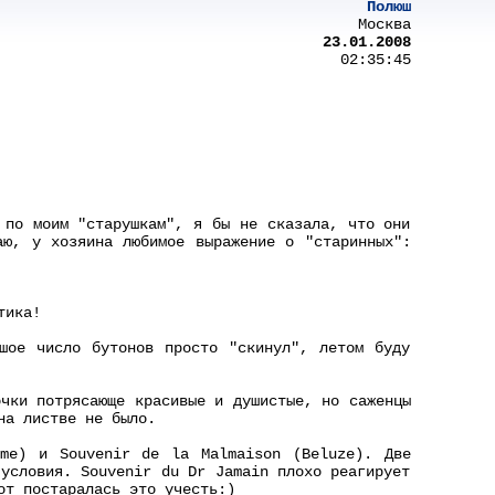
Полюш
Москва
23.01.2008
02:35:45
 по моим "старушкам", я бы не сказала, что они
аю, у хозяина любимое выражение о "старинных":
тика!
шое число бутонов просто "скинул", летом буду
очки потрясающе красивые и душистые, но саженцы
на листве не было.
rme) и Souvenir de la Malmaison (Beluze). Две
 условия. Souvenir du Dr Jamain плохо реагирует
от постаралась это учесть:)