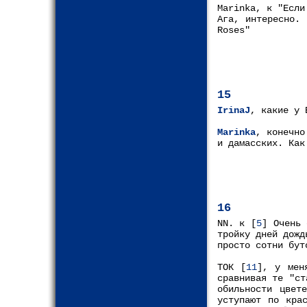
Marinka, к "Если
Ага, интересно.
Roses"
15
IrinaJ
, какие у 
Marinka
, конечно
и дамасских. Как
16
NN. к [
5
] Очень 
тройку дней дожд
просто сотни бут
ТОК [
11
], у мен
сравнивая те "ст
обильности цвет
уступают по кра