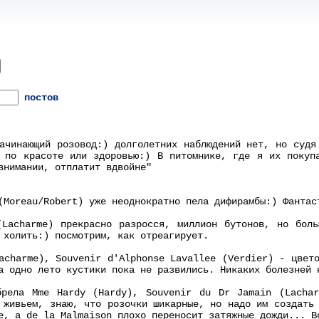
постов
ачинающий розовод:) долголетних наблюдений нет, но судя
 по красоте или здоровью:) В питомнике, где я их покуп
внимании, отплатит вдвойне"
(Moreau/Robert) уже неоднократно пела дифирамбы:) Фантас
(Lacharme) прекрасно разросся, миллион бутонов, но боль
 холить:) посмотрим, как отреагирует.
acharme), Souvenir d'Alphonse Lavallee (Verdier) - цвет
а одно лето кустики пока не развились. Никаких болезней 
брела Mme Hardy (Hardy), Souvenir du Dr Jamain (Lacha
 живьем, знаю, что розочки шикарные, но надо им создать
е, а de la Malmaison плохо переносит затяжные дожди... В