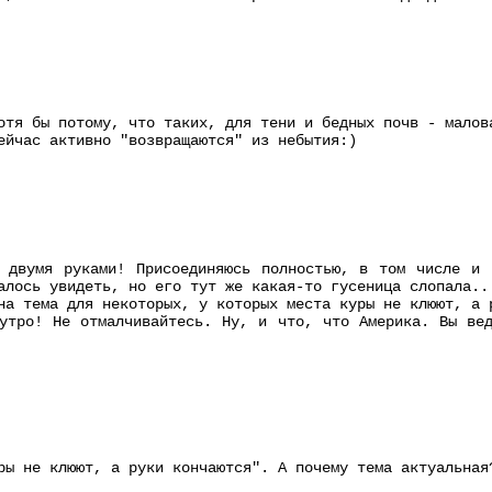
отя бы потому, что таких, для тени и бедных почв - малов
ейчас активно "возвращаются" из небытия:)
у двумя руками! Присоединяюсь полностью, в том числе и 
алось увидеть, но его тут же какая-то гусеница слопала..
на тема для некоторых, у которых места куры не клюют, а 
утро! Не отмалчивайтесь. Ну, и что, что Америка. Вы ве
ры не клюют, а руки кончаются". А почему тема актуальная