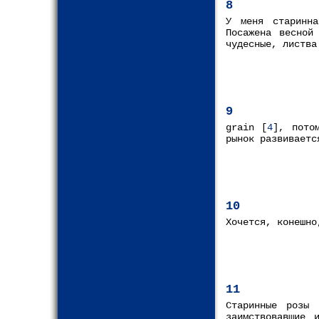
8
У меня старинна
Посажена весной
чудесные, листва
9
grain [
4
], пото
рынок развиваетс
10
Хочется, конешно
11
Старинные розы 
заимствовавшие 