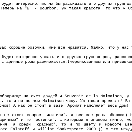
 будет интересно, могла бы рассказать и о других группах
 Теперь на "Б" - Bourbon, уж такая красота, то что у Ос
Вас хорошие розочки, мне все нравятся. Жалко, что у нас 
 будет интересно узнать и о других группах роз, рассказ
 старинные розы размножаются,(черенкованием или прививко
ободряюще на счет дождей и Souvenir de la Malmaison, у 
ь, то и не по чем Malmaison-чику. Уж такая прелесть! Вы
онов! А как он стоит в вазе! Аромат наполняет весь дом!!
я не стоит вопрос "или-или", я все-все розы обожаю:)
аринные" и те "остинки", с которыми я знакома лично, мо
ения, а среди "красных", то и по цвету и красоте цве
соте Falstaff и William Shakespeare 2000:)) А это межд