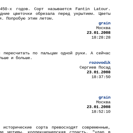
450-х годов. Сорт называется Fantin Latour.
дние цветочки обрезала перед укрытием. Цветы
я. Попробую этим летом.
grain
Москва
23.01.2008
18:28:28
и пересчитать по пальцам одной руки. А сейчас
льше и больше.
rozovodik
Сергиев Посад
23.01.2008
18:37:50
grain
Москва
23.01.2008
18:52:10
исторические сорта превосходят современные,
кие мотивы, коллекционерская страсть, "удар в