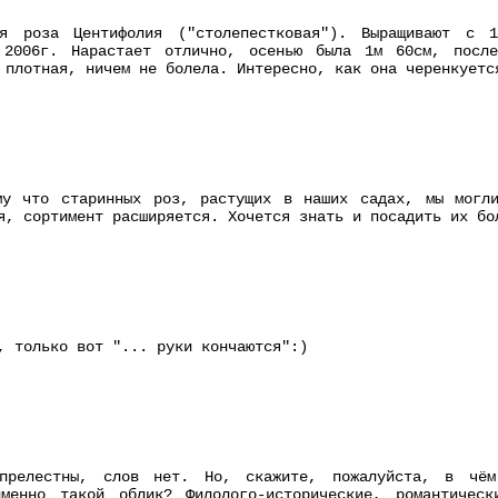
я роза Центифолия ("столепестковая"). Выращивают с 1
 2006г. Нарастает отлично, осенью была 1м 60см, после
 плотная, ничем не болела. Интересно, как она черенкуетс
му что старинных роз, растущих в наших садах, мы могл
я, сортимент расширяется. Хочется знать и посадить их бо
, только вот "... руки кончаются":)
прелестны, слов нет. Но, скажите, пожалуйста, в чём 
именно такой облик? Филолого-исторические, романтичес