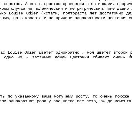
- понятно. А вот в простом сравнении с остинками, наприм
коем случае не полемический и не ритрический, мне давно 
ько Louise Odier (кстати, полтораста лет достаточно дл
рную, но в красоте и по причине однократности цветения с
ас Louise Odier цветёт однократно , моя цветёт второй 
а, одно но - затяжные дожди цветочки сбивают очень 
ть по указанному вами могучему росту, то очень похоже 
ели однократная роза у вас цвела все лето, аж до момента