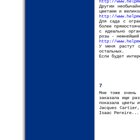
http://www.helpm
Другим необычай
цветами и велико
http://www.helpm
Для сада с огра
более прямостояч
с идеально орга
розы - нежнейший
http://www.helpm
У меня растут о
остальных.
Если будет интер
7
Мне тоже очень 
заказала еще ра
показала цветы и
Jacques Cartier
Isaac Pereire...