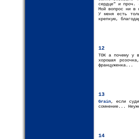
сердце" и проч. 
Мой вопрос ни в 
У меня есть тол
крепкую, благода
12
ТОК а почему у в
хорошая розочк
француженка...
13
Grain
, если суди
сомнение... Неуж
14