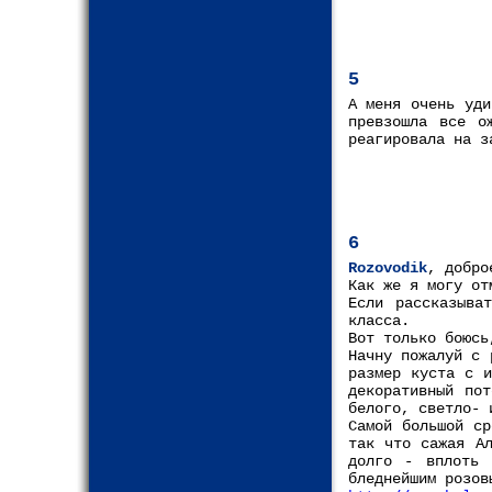
5
А меня очень уди
превзошла все о
реагировала на з
6
Rozovodik
, добро
Как же я могу от
Если рассказыва
класса.
Вот только боюсь
Начну пожалуй с 
размер куста с и
декоративный по
белого, светло- 
Самой большой ср
так что сажая Ал
долго - вплоть 
бледнейшим розов