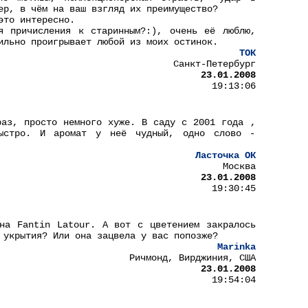
ер, в чём на ваш взгляд их преимущество?
это интересно.
я причисления к старинным?:), очень её люблю,
ильно проигрывает любой из моих остинок.
ТОК
Санкт-Петербург
23.01.2008
19:13:06
раз, просто немного хуже. В саду с 2001 года ,
быстро. И аромат у неё чудный, одно слово -
Ласточка ОК
Москва
23.01.2008
19:30:45
на Fantin Latour. А вот с цветением закралось
 укрытия? Или она зацвела у вас попозже?
Marinka
Ричмонд, Вирджиния, США
23.01.2008
19:54:04