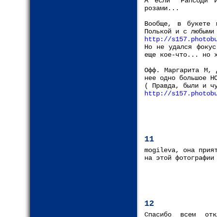
А если "Рапсоди 
розами...
Вообще, в букете 
Полькой и с любыми
http://s157.photob
Но не удался фокус
еще кое-что... но 
Офф. Маргарита М, 
нее одно большое Н
( Правда, были и ч
http://s157.photob
11
mogileva, она прия
на этой фотографии
12
Спасибо всем от