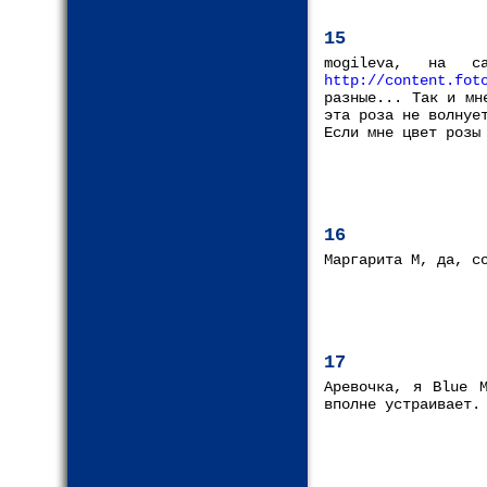
15
mogileva, на 
http://content.fot
разные... Так и мн
эта роза не волнуе
Если мне цвет розы
16
Маргарита М, да, с
17
Аревочка, я Blue M
вполне устраивает.