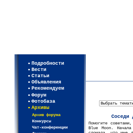
Мои настройки
Регистрация
Подробности
Карта WEBСАД в Моск
Вести
Карта WEBСАД в Лени
Статьи
(93)
Объявления
Рекомендуем
Форум
Фотобаза
Архивы
Архив форума
Соседи 
Конкурсы
Помогите советами,
Чат-конференции
Blue Moon. Начала
сломала, что мне д