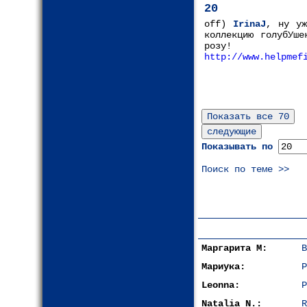
20
off)
IrinaJ
, ну уж
коллекцию голубУше
розу!
http://www.helpmef
Показывать по
Поиск по теме >>
Маргарита М:
В
Мариука:
Р
Leonna:
Р
Natalia N.:
R