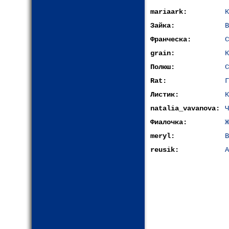
mariaark:
К
Зайка:
В
Франческа:
С
grain:
К
Полюш:
С
Rat:
Г
Листик:
К
natalia_vavanova:
Ч
Фиалочка:
Ж
meryl:
В
reusik:
А