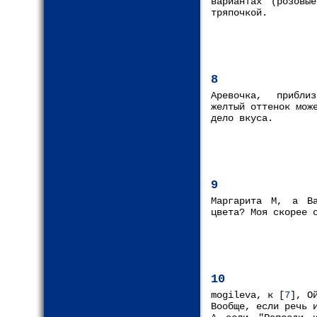
вариантах (розовы
тряпочкой.
8
Аревочка, прибли
желтый оттенок мож
дело вкуса.
9
Маргарита М, а Ва
цвета? Моя скорее 
10
mogileva, к [
7
], О
Вообще, если речь 