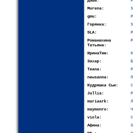
Даша:
Р
Murena:
S
gmu:
Р
Горянка:
S
SLA:
Р
Романихина
Р
Татьяна:
ИринаТим:
К
Захар:
Б
Teana:
Р
newsanna:
П
Кудряшка Сью:
С
Jullia:
Р
mariaark:
Л
maymonro:
Ч
viola:
С
Афина:
S