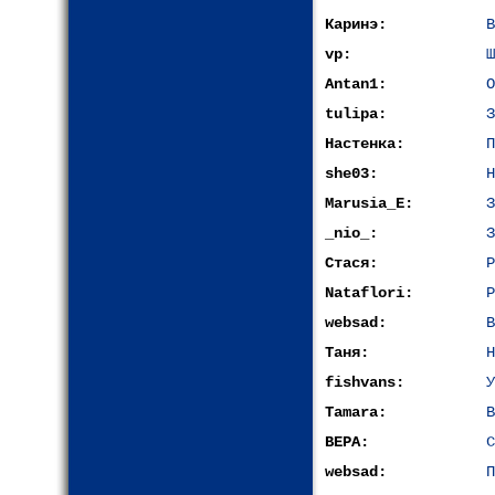
Каринэ:
В
vp:
Ш
Antan1:
О
tulipa:
З
Настенка:
П
she03:
Н
Marusia_E:
З
_nio_:
З
Стася:
Р
Nataflori:
Р
websad:
В
Таня:
Н
fishvans:
У
Tamara:
В
ВЕРА:
С
websad:
П