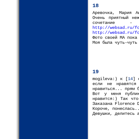
18
Аревочка, Мария А
Очень приятный не
сочетание -
http://websad.ru/f
http://websad.ru/f
Фото своей МА пока
Моя была чуть-чуть
19
mogileva:) к [
14
] 
если не нравятся
нравиться... прям 
Вот у меня публи
нравится:) Так что
Заказана Florence 
Короче, понеслась.
Девушки, делитесь 