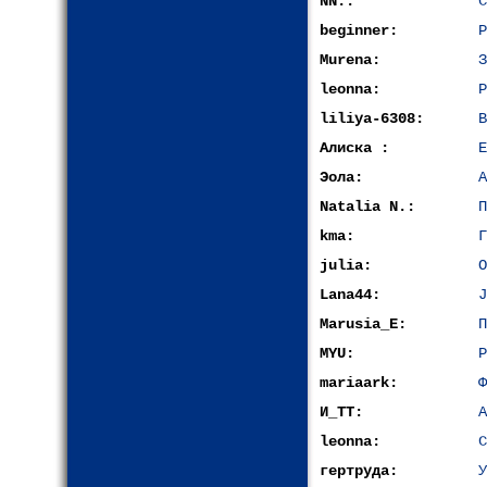
NN.:
С
beginner:
Р
Murena:
З
leonna:
Р
liliya-6308:
В
Алиска :
Е
Эола:
A
Natalia N.:
П
kma:
Г
julia:
О
Lana44:
J
Marusia_E:
П
MYU:
Р
mariaark:
Ф
И_ТТ:
A
leonna:
С
гертруда:
У