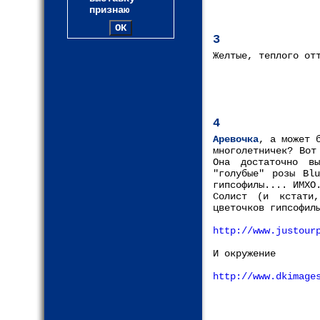
признаю
3
Желтые, теплого от
4
Аревочка
, а может 
многолетничек? Вот
Она достаточно в
"голубые" розы Bl
гипсофилы.... ИМХО
Cолист (и кстати
цветочков гипсофил
http://www.justour
И окружение
http://www.dkimage