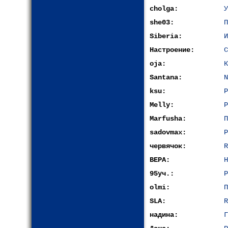
cholga:
У
she03:
П
Siberia:
И
Настроение:
С
oja:
К
Santana:
N
ksu:
Р
Melly:
Р
Marfusha:
П
sadovmax:
Р
червячок:
R
ВЕРА:
Н
95уч.:
Р
olmi:
П
SLA:
R
надина:
Г