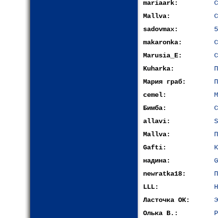
mariaark:
С
Mallva:
С
sadovmax:
5
makaronka:
С
Marusia_E:
С
Kuharka:
П
Мария граб:
П
сemel:
М
Бимба:
С
allavi:
S
Mallva:
П
Gafti:
К
надина:
G
newratka18:
П
LLL:
Н
Ласточка ОК:
Э
Олька В.:
Р