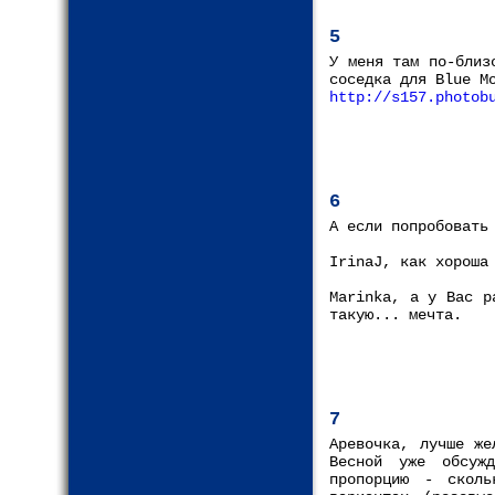
5
У меня там по-близ
соседка для Blue M
http://s157.photob
6
А если попробовать
IrinaJ, как хороша
Marinka, а у Вас р
такую... мечта.
7
Аревочка, лучше же
Весной уже обсуж
пропорцию - сколь