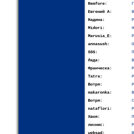
Remfore:
Г
Евгений А:
В
Надина:
Р
Midori:
H
Marusia_E:
P
annasush:
О
SSS:
П
Лада:
В
Франческа:
Р
Tatra:
Р
Вотря:
Р
makaronka:
В
Вотря:
С
nataflori:
Р
Хвоя:
П
лихнис:
Р
websad:
В