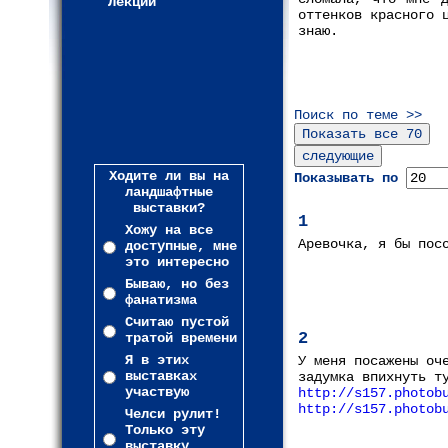
Лекции
оттенков красного 
знаю.
Поиск по теме >>
Ходите ли вы на
Показывать по
ландшафтные
выставки?
1
Хожу на все
Аревочка, я бы пос
доступные, мне
это интересно
Бываю, но без
фанатизма
Считаю пустой
2
тратой времени
Я в этих
У меня посажены оч
выставках
задумка впихнуть т
участвую
http://s157.photob
http://s157.photob
Челси рулит!
Только эту
выставку