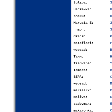
tulipa:
З
Настенка:
П
she03:
Н
Marusia_E:
З
_nio_:
З
Стася:
Р
Nataflori:
Р
websad:
В
Таня:
Н
fishvans:
У
Tamara:
В
ВЕРА:
С
websad:
П
mariaark:
С
Mallva:
С
sadovmax:
5
makaronka:
С