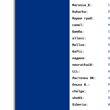
Marusia_E:
С
Kuharka:
П
Мария граб:
П
сemel:
М
Бимба:
С
allavi:
S
Mallva:
П
Gafti:
К
надина:
G
newratka18:
П
LLL:
Н
Ласточка ОК:
Э
Олька В.:
Р
cholga:
У
she03:
П
Siberia:
И