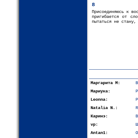
8
Присоединяюсь к во
пригибается от сло
пытаться не стану,
Маргарита М:
В
Мариука:
Р
Leonna:
Р
Natalia N.:
R
Каринэ:
В
vp:
Ш
Antan1:
О