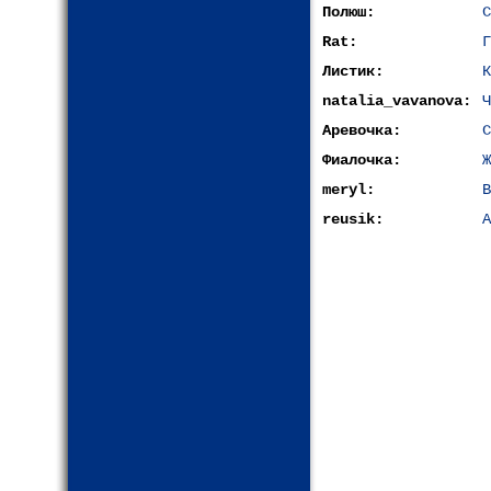
Полюш:
С
Rat:
Г
Листик:
К
natalia_vavanova:
Ч
Аревочка:
С
Фиалочка:
Ж
meryl:
В
reusik:
А