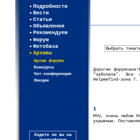
Регистрация
Подробности
Карта WEBСАД в Моск
Вести
Карта WEBСАД в Лени
Статьи
(93)
Объявления
Рекомендуем
Форум
Фотобаза
Архивы
Архив форума
Конкурсы
Дорогие форумчане!
Чат-конференции
"заболела". Все 
Helpmefind-зона 7.
Лекции
1
MYU, очень люблю P
укрывным. Поставля
Ходите ли вы на
ландшафтные