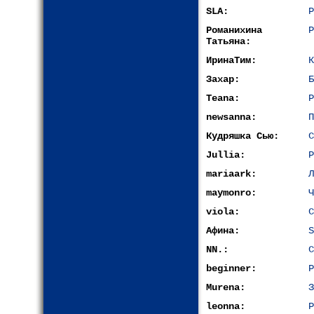
SLA:
Р
Романихина
Р
Татьяна:
ИринаТим:
К
Захар:
Б
Teana:
Р
newsanna:
П
Кудряшка Сью:
С
Jullia:
Р
mariaark:
Л
maymonro:
Ч
viola:
С
Афина:
S
NN.:
С
beginner:
Р
Murena:
З
leonna:
Р