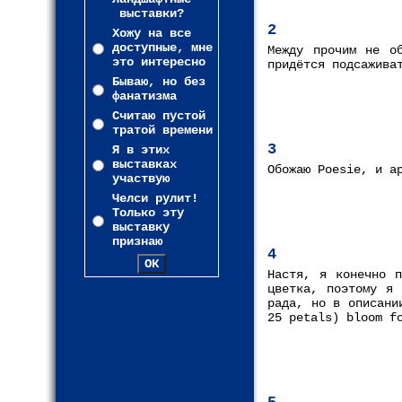
выставки?
2
Хожу на все
доступные, мне
Между прочим не о
это интересно
придётся подсажива
Бываю, но без
фанатизма
Считаю пустой
тратой времени
3
Я в этих
выставках
Обожаю Poesie, и а
участвую
Челси рулит!
Только эту
выставку
признаю
4
Настя, я конечно 
цветка, поэтому я 
рада, но в описани
25 petals) bloom f