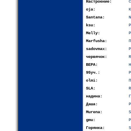
Настроение:
С
oja:
К
Santana:
N
ksu:
Р
Melly:
Р
Marfusha:
П
sadovmax:
Р
червячок:
R
ВЕРА:
Н
95уч.:
Р
olmi:
П
SLA:
R
надина:
Г
Даша:
Р
Murena:
S
gmu:
Р
Горянка:
S