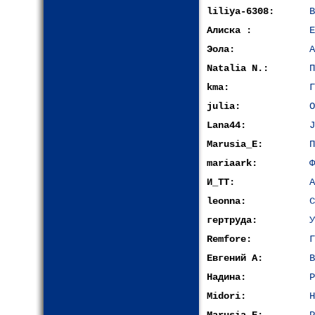
liliya-6308:
В
Алиска :
Е
Эола:
A
Natalia N.:
П
kma:
Г
julia:
О
Lana44:
J
Marusia_E:
П
mariaark:
Ф
И_ТТ:
A
leonna:
С
гертруда:
У
Remfore:
Г
Евгений А:
В
Надина:
Р
Midori:
H