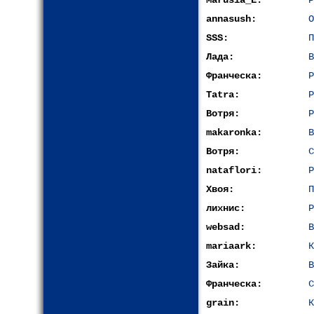
Marusia_E:
P
annasush:
О
SSS:
П
Лада:
В
Франческа:
Р
Tatra:
Р
Вотря:
Р
makaronka:
В
Вотря:
С
nataflori:
Р
Хвоя:
П
лихнис:
Р
websad:
В
mariaark:
К
Зайка:
В
Франческа:
С
grain:
К