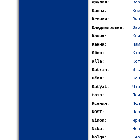
Джулия:
Вер
Канна:
Ком
Ксения:
Вып
Владимировна:
Заб
Канна:
Кни
Канна:
Пам
Лёля:
Кто
alla:
Ког
Katrin:
И с
Лёля:
Кан
KatyaL:
Что
tais:
Поч
Ксения:
Пол
KOST:
Нео
Ninon:
Ири
Nika:
Нов
kolga:
Гео