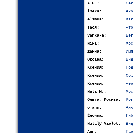
A.B.:
Сек
imers:
Ако
elimus:
Как
Тася:
Что
yanka-a:
Бег
Nika:
Хос
Жанна:
Имп
Оксана:
Вид
Ксения:
Под
Ксения:
Сох
Ксения:
Чер
Nata N.:
Хос
Ольга, Москва:
Ког
o_ann:
Аню
Ёлочка:
Гиб
Nataly-Violet:
Вид
Аня:
Пар