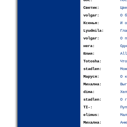
doc:
Пос
Светик:
Цве
volgar:
О б
Ксенья:
И о
Lyudmila:
Гла
volgar:
О п
нега:
Одн
Юлия:
All
Totosha:
Что
stadlen:
Мож
Маруся:
О к
Михална:
Выг
dima:
Хел
stadlen:
О г
TI-:
Пуп
elimus:
Мал
Михална:
Аню