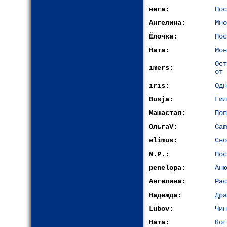
нега:
Пос
Ангелина:
Мно
Ёлочка:
Пос
Ната:
Мон
Ос
imers:
от 
iris:
Одн
Busja:
Гил
Машастая:
Поп
ОльгаV:
Cam
elimus:
Сно
N.P.:
Пос
penelopa:
Аню
Ангелина:
Рас
Надежда:
Дра
Lubov:
Чин
Ната:
Ког