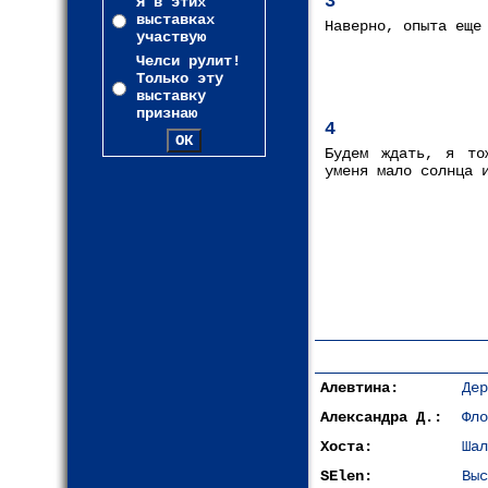
3
Я в этих
выставках
Наверно, опыта еще
участвую
Челси рулит!
Только эту
выставку
признаю
4
Будем ждать, я то
уменя мало солнца 
Алевтина:
Дер
Александра Д.:
Фло
Хоста:
Шал
SElen:
Выс