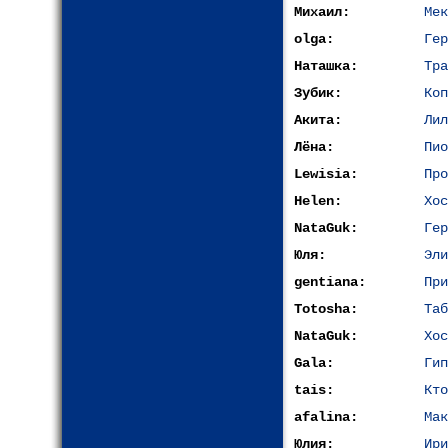
Михаил:
Мек
olga:
Гер
Наташка:
Тра
Зубик:
Коп
Акита:
Лил
Лёна:
Пио
Lewisia:
Про
Helen:
Хос
NataGuk:
Гер
Юля:
Эли
gentiana:
При
Totosha:
Таб
NataGuk:
Хос
Gala:
Гип
tais:
Кт
afalina:
Мак
Юлия:
Ири