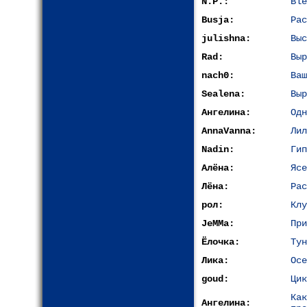
N.P.:
Ble
Busja:
Рас
julishna:
Выс
Rad:
Выр
nach0:
Ваш
Sealena:
Выр
Ангелина:
Одн
AnnaVanna:
Лил
Nadin:
Гип
Алёна:
Ясе
Лёна:
Рас
рол:
Клу
JeMMa:
При
Ёлочка:
Тун
Лика:
Осе
goud:
Цик
Ка
Ангелина: