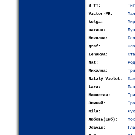
И_ТТ:
Тиг
Victor-PR:
Мал
kolga:
Мир
натаня:
Буз
Михална:
Бел
graf:
Фло
LenaRya:
Ста
Nat:
Род
Михална:
Три
Nataly-Violet:
Пам
Lara:
Пап
Машастая:
Три
Зимний:
Тра
Mila:
Лук
Любовь(Екб):
Мох
Jdavis:
Гла