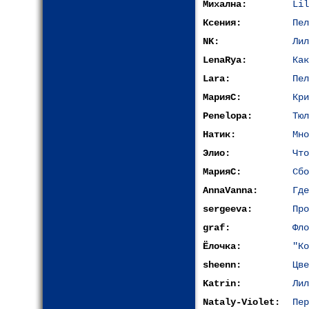
Михална:
Lil
Ксения:
Пел
NK:
Лил
LenaRya:
Как
Lara:
Пел
МарияС:
Кри
Penelopa:
Тюл
Натик:
Мно
Элиo:
Что
МарияС:
Сбо
AnnaVanna:
Где
sergeeva:
Про
graf:
Фло
Ёлочка:
"Ко
sheenn:
Цве
Katrin:
Лил
Nataly-Violet:
Пер