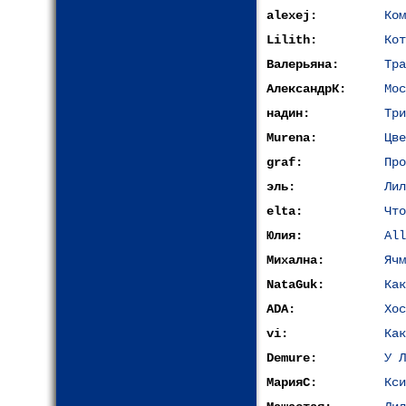
alexej:
Ком
Lilith:
Кот
Валерьяна:
Тра
АлександрК:
Мос
надин:
Три
Murena:
Цве
graf:
Про
эль:
Лил
elta:
Что
Юлия:
All
Михална:
Ячм
NataGuk:
Как
ADA:
Хос
vi:
Как
Demure:
У Л
МарияС:
Кси