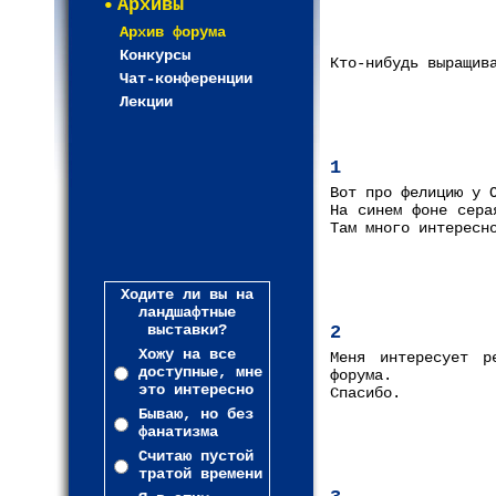
Архивы
Архив форума
Конкурсы
Кто-нибудь выращив
Чат-конференции
Лекции
1
Вот про фелицию у 
На синем фоне сера
Там много интересн
Ходите ли вы на
ландшафтные
выставки?
2
Хожу на все
Меня интересует р
доступные, мне
форума.
это интересно
Спасибо.
Бываю, но без
фанатизма
Считаю пустой
тратой времени