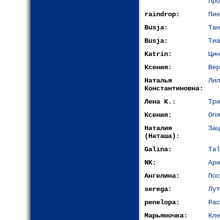
про
raindrop:
Пик
Busja:
Тан
Busja:
Тиа
Katrin:
Цин
Ксения:
Вер
Наталья
Лил
Константиновна:
Лена К.:
Три
Ксения:
Опя
Наталия
Зац
(Наташа):
Galina:
Tal
NK:
Ари
Ангелина:
Пос
serega:
Лут
penelopa:
Рас
Марьяночка:
Кле