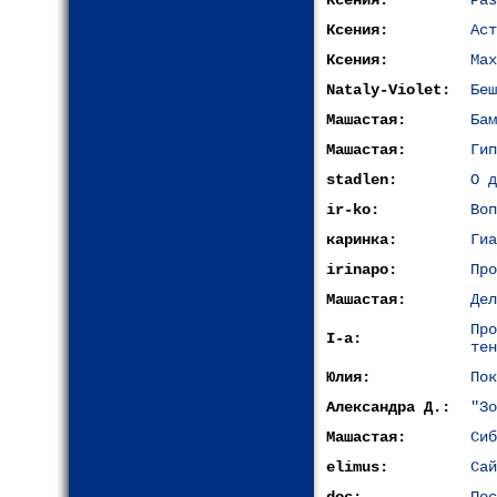
Ксения:
Раз
Ксения:
Аст
Ксения:
Мах
Nataly-Violet:
Беш
Машастая:
Бам
Машастая:
Гип
stadlen:
О д
ir-ko:
Воп
каринка:
Гиа
irinapo:
Про
Машастая:
Дел
Пр
I-a:
тен
Юлия:
Пок
Александра Д.:
"Зо
Машастая:
Сиб
elimus:
Сай