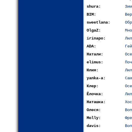
shura:
Зим
BIM:
Вер
sweetlana:
Обр
OlgaZ:
Мно
irinapo:
Лил
ADA:
Гей
Натали:
Осе
elimus:
Поч
Юлия:
Лил
yanka-a:
Сам
Клер:
Осе
Ёлочка:
Лил
Наташка:
Хос
Олеся:
Воп
Molly:
Фре
davis:
Воп