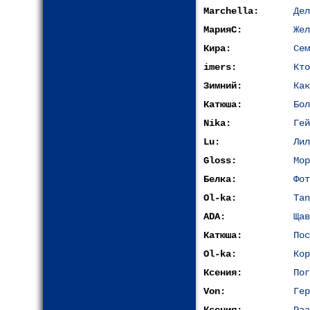
Marchella:
Дел
МарияС:
Жел
Кира:
Сем
imers:
Кто
Зимний:
Как
Катюша:
Бол
Nika:
Гей
Lu:
Лил
Gloss:
Мор
Белка:
Фот
Ol-ka:
Tan
ADA:
Щав
Катюша:
Пос
Ol-ka:
Кор
Ксения:
Пог
Von:
Гер