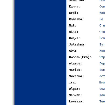
Машастая:
Лил
Канна:
Сеи
ardi:
Как
Romasha:
Не 
Nat:
О в
Nika:
Что
Лидия:
Поч
Julishna:
Бут
ADA:
Хос
Любовь(Екб):
Ятр
elimus:
Пер
maribo:
Воп
Михална:
Аст
ira:
Шил
OlgaZ:
Бол
МарияС:
Как
Lewisia:
Тен