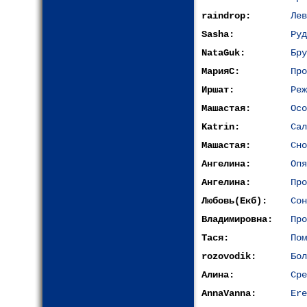
raindrop:
Лев
Sasha:
Руд
NataGuk:
Бру
МарияС:
Про
Иршат:
Реж
Машастая:
Осо
Katrin:
Сал
Машастая:
Сно
Ангелина:
Опя
Ангелина:
Про
Любовь(Екб):
Сон
Владимировна:
Про
Тася:
Пом
rozovodik:
Бол
Алина:
Сре
AnnaVanna:
Ere