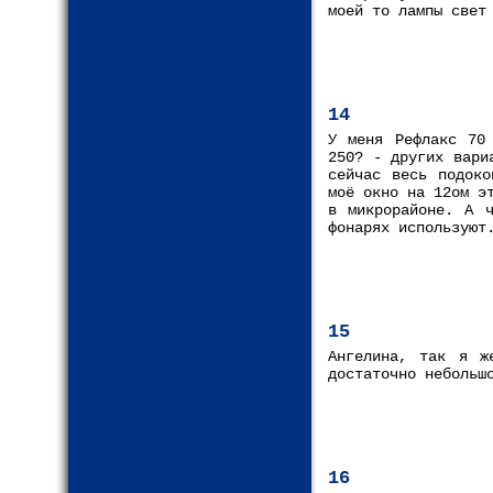
моей то лампы свет
14
У меня Рефлакс 70
250? - других вари
сейчас весь подоко
моё окно на 12ом э
в микрорайоне. А ч
фонарях используют
15
Ангелина, так я ж
достаточно небольш
16