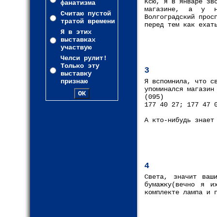
Ксю, я в январе зв
фанатизма
магазине, а у н
Считаю пустой
Волгоградский прос
тратой времени
перед тем как ехат
Я в этих
выставках
участвую
Челси рулит!
Только эту
3
выставку
признаю
Я вспомнила, что с
упоминался магазин
(095)
177 40 27; 177 47 
А кто-нибудь знает
4
Света, значит ваш
бумажку(вечно я и
комплекте лампа и 