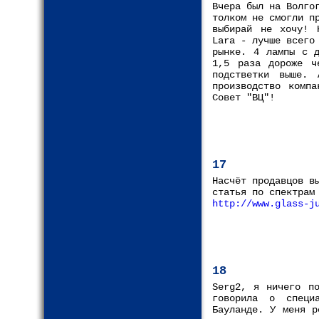
Вчера был на Волго
толком не смогли п
выбирай не хочу! 
Lara - лучше всего
рынке. 4 лампы с д
1,5 раза дороже ч
подстветки выше. 
производство компа
Совет "ВЦ"!
17
Насчёт продавцов в
статья по спектрам
http://www.glass-j
18
Serg2, я ничего по
говорила о специ
Бауланде. У меня р