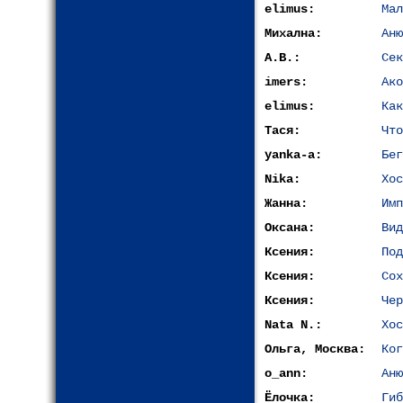
elimus:
Мал
Михална:
Аню
A.B.:
Сек
imers:
Ако
elimus:
Как
Тася:
Что
yanka-a:
Бег
Nika:
Хос
Жанна:
Имп
Оксана:
Вид
Ксения:
Под
Ксения:
Сох
Ксения:
Чер
Nata N.:
Хос
Ольга, Москва:
Ког
o_ann:
Аню
Ёлочка:
Гиб