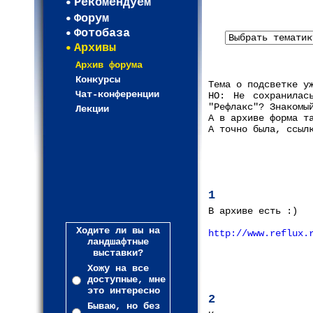
Рекомендуем
Форум
Фотобаза
Архивы
Архив форума
Конкурсы
Тема о подсветке у
Чат-конференции
НО: Не сохранилас
"Рефлакс"? Знакомы
Лекции
А в архиве форма т
А точно была, ссыл
1
В архиве есть :)
Ходите ли вы на
http://www.reflux.
ландшафтные
выставки?
Хожу на все
доступные, мне
это интересно
2
Бываю, но без