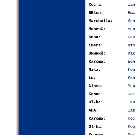
Хоста:
Шал
SElen:
Выс
Marchella:
Дел
МарияС:
Жел
Кира:
Сем
imers:
Кто
Зимний:
Как
Катюша:
Бол
Nika:
Гей
Lu:
Лил
Gloss:
Мор
Белка:
Фот
Ol-ka:
Tan
ADA:
Щав
Катюша:
Пос
Ol-ka:
Кор
Ксения:
Пог