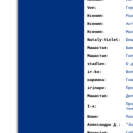
Von:
Гер
Ксения:
Раз
Ксения:
Аст
Ксения:
Мах
Nataly-Violet:
Беш
Машастая:
Бам
Машастая:
Гип
stadlen:
О д
ir-ko:
Воп
каринка:
Гиа
irinapo:
Про
Машастая:
Дел
Пр
I-a:
тен
Юлия:
Пок
Александра Д.:
"Зо
Машастая:
Сиб