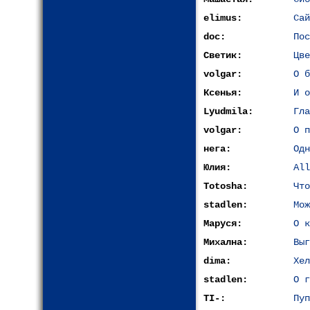
elimus:
Сай
doc:
Пос
Светик:
Цве
volgar:
О б
Ксенья:
И о
Lyudmila:
Гла
volgar:
О п
нега:
Одн
Юлия:
All
Totosha:
Что
stadlen:
Мож
Маруся:
О к
Михална:
Выг
dima:
Хел
stadlen:
О г
TI-:
Пуп