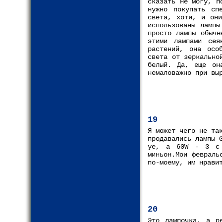
сказать не могу, п
нужно покупать сп
света, хотя, и они
использованы лампы
просто лампы обычн
этими лампами сея
растений, она осо
света от зеркально
белый. Да, еще он
немаловажно при вы
19
Я может чего не та
продавались лампы 
уе, а 60W - 3 с 
миньон.Мои февраль
по-моему, им нрави
20
Это лампочка, а р