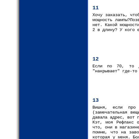
11
Хочу заказать, что
мощность лампы?Поз
нет. Какой мощност
2 в длину? У кого 
12
Если по 70, то д
"накрывает" где-то
13
Вишня, если про
(замечательная вещ
давала адрес, вот 
Kэт, моя Рефлакс 
что, они в магазин
помню, что на заво
которая у меня. Бо