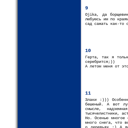
9
Ojika, да борщеви
любуюсь им по края
сад сажать как-то 
10
Герта, так я толь
серебрится;))
А летом меня от эт
11
Злаки :))) Особен
бешеный. А вот лу
смысле, надземн
тысячелистники, ас
Но. Осенью многое 
много снега, что в
о деревьях :) А в