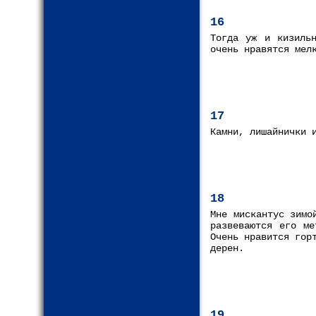
16
Тогда уж и кизиль
очень нравятся мел
17
Камни, лишайнички 
18
Мне мискантус зимо
развеваются его ме
Очень нравится гор
дерен.
19