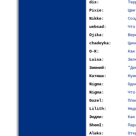
dis:
Тер
Pixie:
Цве
Nikke:
Соз
websad:
Что
Ojika:
Вер
chadeyka:
Цин
O-K:
Как
Luisa:
Зел
Зимний:
"Ди
Катюша:
Нуж
Nigma:
Одн
Nigma:
Что
Guzel:
Пла
Lilith:
Нед
Энджи:
Как
ShemI:
Пар
Aleks:
Отк