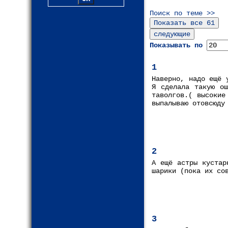
Поиск по теме >>
Показывать по
1
Наверно, надо ещё 
Я сделала такую ош
таволгов.( высокие
выпалываю отовсюду
2
А ещё астры кустар
шарики (пока их со
3