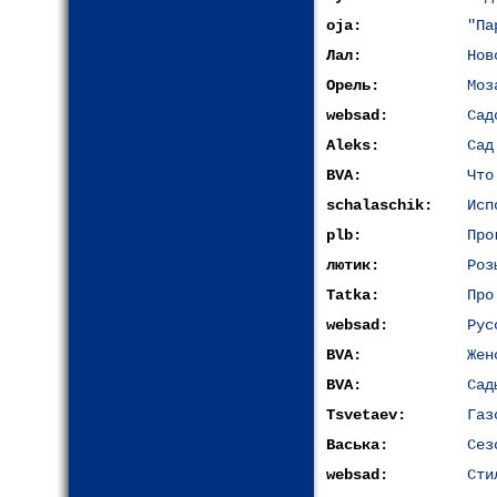
oja:
"Па
Лал:
Нов
Орель:
Моз
websad:
Сад
Aleks:
Сад
BVA:
Что
schalaschik:
Исп
plb:
Про
лютик:
Роз
Tatka:
Про
websad:
Рус
BVA:
Жен
BVA:
Сад
Tsvetaev:
Газ
Васька:
Сез
websad:
Сти