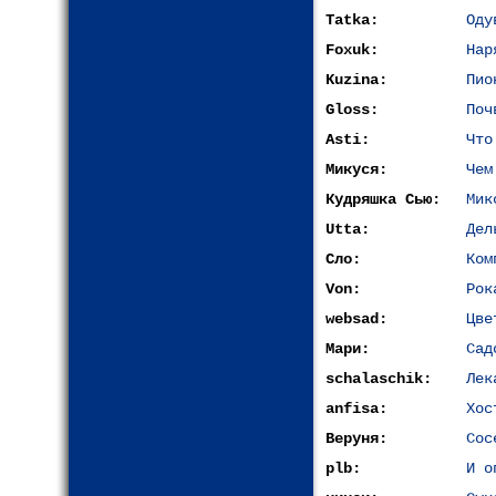
Tatka:
Оду
Foxuk:
Нар
Kuzina:
Пио
Gloss:
Поч
Asti:
Что
Микуся:
Чем
Кудряшка Сью:
Мик
Utta:
Дел
Сло:
Ком
Von:
Рок
websad:
Цве
Мари:
Сад
schalaschik:
Лек
anfisa:
Хос
Веруня:
Сос
plb:
И о