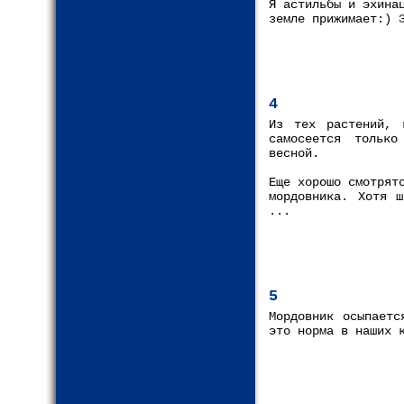
Я астильбы и эхина
земле прижимает:) 
4
Из тех растений, 
самосеется только
весной.
Еще хорошо смотрят
мордовника. Хотя ш
...
5
Мордовник осыпаетс
это норма в наших 