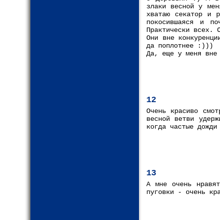
злаки весной у мен
хватаю секатор и р
покосившаяся и по
Практически всех. 
Они вне конкуренци
да поплотнее :)))
Да, еще у меня вне
12
Очень красиво смот
весной ветви удерж
когда частые дожди
13
А мне очень нравят
пуговки - очень кр