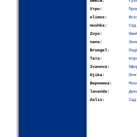
никси:
Сух
Утро:
Про
elimus:
Иск
mushka:
Сад
Zoya:
Оши
nana:
Зон
Bruegel:
Под
Тата:
Кор
Ivanova:
Офо
Ojika:
Опя
Вероника:
Мно
lavanda:
Дек
Aalis:
Сад