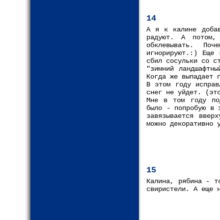
14
А я к калине доба
радуют. А потом,
обклевывать. По
игнорируют.:) Еще 
сбил сосульки со с
"зимний ландшафтны
Когда же выпадает 
В этом году исправ
снег не уйдет. (эт
Мне в том году по
было - попробую в 
завязывается вверх
можно декоративно 
15
Калина, рябина - т
свиристели. А еще 