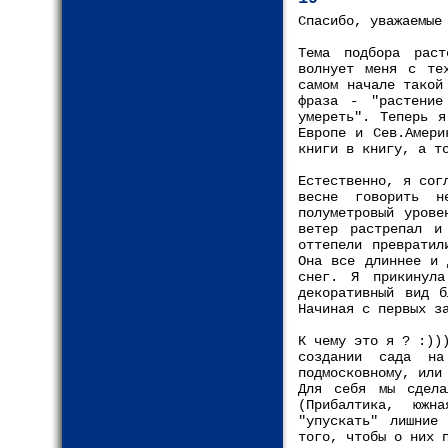
Спасибо, уважаемые
Тема подбора раст
волнует меня с те
самом начале такой
фраза - "растение
умереть". Теперь я
Европе и Сев.Амери
книги в книгу, а т
Естественно, я сог
весне говорить н
полуметровый урове
ветер растрепал и
оттепели превратил
Она все длиннее и 
снег. Я прикинул
декоративный вид б
Начиная с первых з
К чему это я ? :))
создании сада на
подмосковному, или
Для себя мы сдела
(Прибалтика, южн
"упускать" лишние
того, чтобы о них 