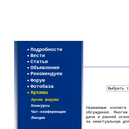
Мои настройки
Регистрация
Подробности
Карта WEBСАД в Моск
Вести
Карта WEBСАД в Лени
Статьи
(93)
Объявления
Рекомендуем
Форум
Фотобаза
Архивы
Архив форума
Конкурсы
Уважаемые коллеги
Чат-конференции
обсуждения. Многие
дачи и ранней осен
Лекции
за неактуальную дл