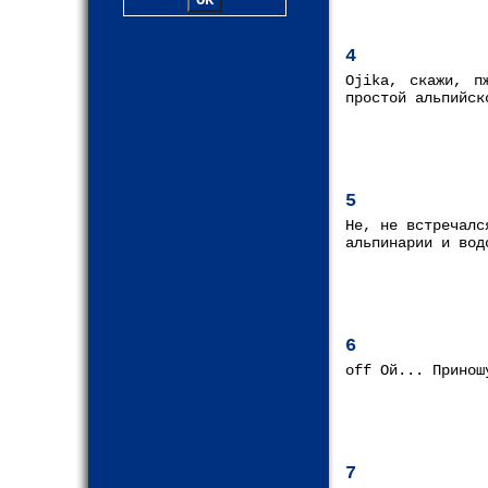
4
Ojika, скажи, п
простой альпийск
5
Не, не встречалс
альпинарии и вод
6
off Ой... Принош
7