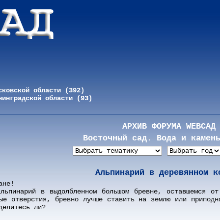
сковской области (392)
нинградской области (93)
АРХИВ ФОРУМА WEBСАД
Восточный сад. Вода и камен
Альпинарий в деревянном к
ане!
альпинарий в выдолбленном большом бревне, оставшемся от
ые отверстия, бревно лучше ставить на землю или приподн
делитесь ли?