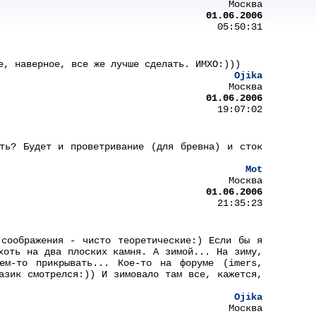
Москва
01.06.2006
05:50:31
е, наверное, все же лучше сделать. ИМХО:)))
Ojika
Москва
01.06.2006
19:07:02
ть? Будет и проветривание (для бревна) и сток
Mot
Москва
01.06.2006
21:35:23
соображения - чисто теоретические:) Если бы я
хоть на два плоских камня. А зимой... На зиму,
ем-то прикрывать... Кое-то на форуме (imers,
азик смотрелся:)) И зимовало там все, кажется,
Ojika
Москва