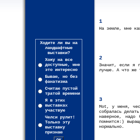
1
На земле, мне ка
Ходите ли вы на
ландшафтные
выставки?
2
Хожу на все
доступные, мне
Значит, если я 
это интересно
лучше. А что же 
Бываю, но без
фанатизма
Считаю пустой
тратой времени
3
Я в этих
выставках
Mot, у меня, че
участвую
собралась делать
наверное, надо 
Челси рулит!
помнится:) выращ
Только эту
нормально.
выставку
признаю