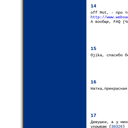
14
off Mot, - про т
http://www.websa
А вообще, FAQ (Ч
15
Ojika, спасибо б
16
Натка,прекрасная
17
Девушки, а у мен
укрываю {
38326
} 