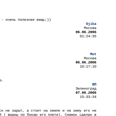
 - очень полезная вещь;))
Ojika
Москва
06.06.2006
01:24:35
Mot
Москва
06.06.2006
10:17:10
ю.
ВП
Зеленоград
07.06.2006
15:33:34
ск не зарыт, а стоит на земле и на зиму его не
й ( видны по бокам его плети). Снимок сделан в