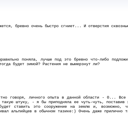
жется, бревно очень быстро сгниет... И отверстия сквозны
правильно поняла, лучше под это бревно что-либо подложи
тогда будет зимой? Растения не вымерзнут ли?
стно говоря, личного опыта в данной области - 0... Все 
 такую штуку, - я бы приподняла ее чуть-чуть, поставив 
будет ставить это сооружение на землю и, возможно, ч
ивал альпийцев в обычном тазике:) Очень даже прилично т