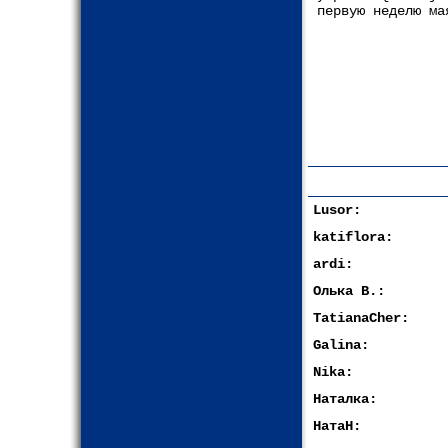
первую неделю ма
Lusor:
katiflora:
ardi:
Олька В.:
TatianaCher:
Galina:
Nika:
Наталка:
НатаН: