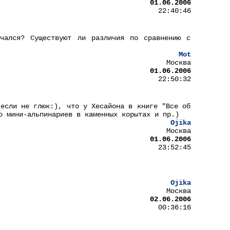
01.06.2006
22:40:46
чался? Существуют ли различия по сравнению с
Mot
Москва
01.06.2006
22:50:32
(если не глюк:), что у Хесайона в книге "Все об
о мини-альпинариев в каменных корытах и пр.)
Ojika
Москва
01.06.2006
23:52:45
Ojika
Москва
02.06.2006
00:36:16