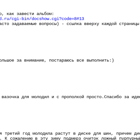
о, как завести альбом:
d.ru/cgi-bin/docshow.cgi?code=8#13
асто задаваемые вопросы) - ссылка вверху каждой страницы
ольшое за внимание, постараюсь все выполнить:)
 вазочка для молодил и с прополкой просто.Спасибо за иде
я третий год молодила растут в диске для шин, причем ди
. К сожалению в эту зиму подмерз очиток ложный пурпурны