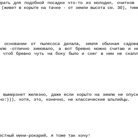
брать для подобной посадки что-то из молодил, очитков
 (живет в корыте на тачке - от земли высота см. 30), тим
 основании от пылесоса делала, земля обычная садова
млю -отлично зимовало, а вот бревно можно считаю и н
о чтоб бревно чуть на боку было и снег в нем не скапл
е вымерзнет железно, даже если корыто на землю не опуск
но:))), хотя, это, конечно, не классические альпийцы.
естный мини-рокарий, я тоже так хочу!