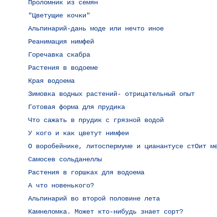
Проломник из семян
"Цветущие кочки"
Альпинарий-дань моде или нечто иное
Реанимация нимфей
Горечавка скабра
Растения в водоеме
Края водоема
Зимовка водных растений- отрицательный опыт
Готовая форма для прудика
Что сажать в прудик с грязной водой
У кого и как цветут нимфеи
О воробейнике, литоспермуме и цианантусе стОит м
Самосев сольданеллы
Растения в горшках для водоема
А что новенького?
Альпинарий во второй половине лета
Камнеломка. Может кто-нибудь знает сорт?