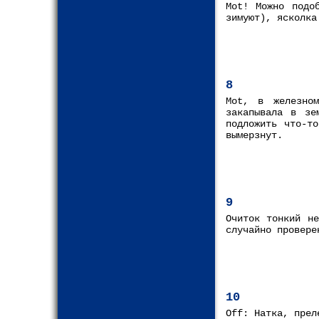
Mot! Можно подо
зимуют), ясколка
8
Mot, в железном
закапывала в зе
подложить что-т
вымерзнут.
9
Очиток тонкий н
случайно провере
10
Off: Натка, прел