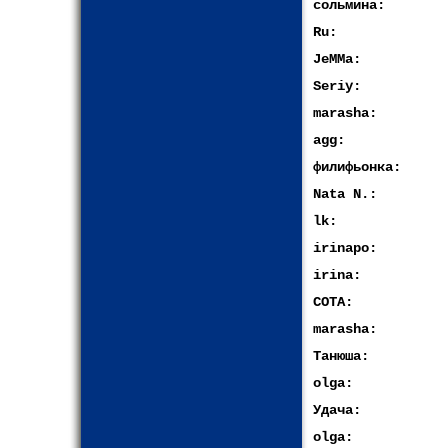
сольмина:
Ru:
JeMMa:
Seriy:
marasha:
agg:
филифьонка:
Nata N.:
lk:
irinapo:
irina:
СОТА:
marasha:
Танюша:
olga:
Удача:
olga: