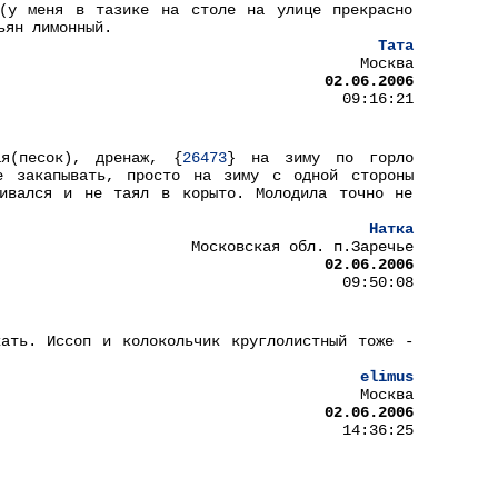
 (у меня в тазике на столе на улице прекрасно
ьян лимонный.
Тата
Москва
02.06.2006
09:16:21
я(песок), дренаж, {
26473
} на зиму по горло
е закапывать, просто на зиму с одной стороны
ивался и не таял в корыто. Молодила точно не
Натка
Московская обл. п.Заречье
02.06.2006
09:50:08
ать. Иссоп и колокольчик круглолистный тоже -
elimus
Москва
02.06.2006
14:36:25