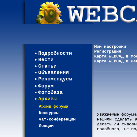
Мои настройки
Регистрация
Подробности
Карта WEBСАД в Мо
Вести
Карта WEBСАД в Ле
Статьи
Объявления
Рекомендуем
Форум
Фотобаза
Архивы
Архив форума
Конкурсы
Уважаемые форумч
Чат-конференции
Решили сделать 
делать ли сквозн
Лекции
подобного, не по