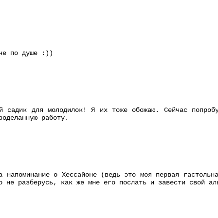
не по душе :))
й садик для молодилок! Я их тоже обожаю. Сейчас попроб
роделанную работу.
а напоминание о Хессайоне (ведь это моя первая гастольн
о не разберусь, как же мне его послать и завести свой ал