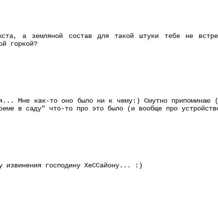
жста, а земляной состав для такой штуки тебе не встре
ой горкой?
я... Мне как-то оно было ни к чему:) Смутно припоминаю 
оеме в саду" что-то про это было (и вообще про устройств
у извинения господину ХеССайону... :)