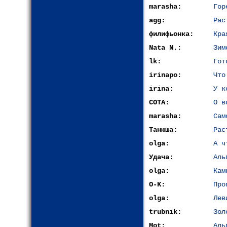
marasha:
Гор
agg:
Рас
филифьонка:
Кра
Nata N.:
Зим
lk:
Гот
irinapo:
Что
irina:
У к
СОТА:
О в
marasha:
Сам
Танюша:
Рас
olga:
А ч
Удача:
Аль
olga:
Кам
O-K:
Про
olga:
Лев
trubnik:
Зол
Mot:
Аль