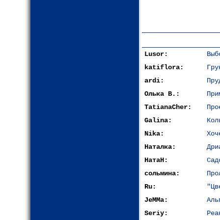
Lusor:
Выб
katiflora:
Гру
ardi:
Пру
Олька В.:
При
TatianaCher:
Про
Galina:
Кол
Nika:
Хоч
Наталка:
Дри
НатаН:
Сад
сольмина:
Про
Ru:
"Цв
JeMMa:
Аль
Seriy:
Реа