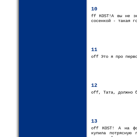
10
ff KOST!А вы не з
сосенкой - такая г
11
off Это я про перв
12
off, Тата, должно 
13
off KOST! А на фо
купила потрясную 