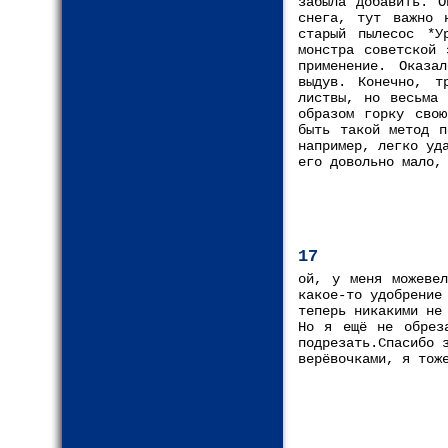
забыла добавить. О
снега, тут важно 
старый пылесос *У
монстра советской 
применение. Оказа
выдув. Конечно, т
листвы, но весьма 
образом горку свою
быть такой метод п
например, легко уд
его довольно мало,
17
ой, у меня можевел
какое-то удобрение
теперь никакими не
Но я ещё не обрез
подрезать.Спасибо 
верёвочками, я тож