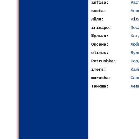
anfisa:
Рас
sveta:
Aeo
Лёля:
Vit
irinapo:
Пос
Жулька:
Ког
Оксана:
Люб
elimus:
Вул
Petrushka:
Соз
imers:
Кам
marasha:
Сап
Танюша:
Лев