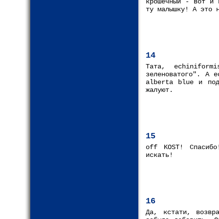
крошечный - вот и 
ту малышку! А это 
14
Тата, echinifor
зеленоватого". А е
alberta blue и под
жалуют.
15
off KOST! Спасибо
искать!
16
Да, кстати, возвр