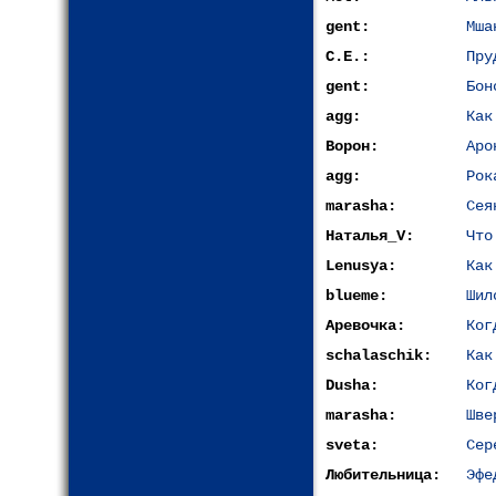
gent:
Мша
С.Е.:
Пру
gent:
Бон
agg:
Как
Ворон:
Аро
agg:
Рок
marasha:
Сея
Наталья_V:
Что
Lenusya:
Как
blueme:
Шил
Аревочка:
Ког
schalaschik:
Как
Dusha:
Ког
marasha:
Шве
sveta:
Сер
Любительница:
Эфе