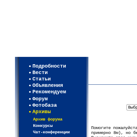
Мои настройки
Регистрация
Подробности
Карта WEBСАД в Моск
Вести
Карта WEBСАД в Лени
Статьи
(93)
Объявления
Рекомендуем
Форум
В
Фотобаза
Архивы
Архив форума
Конкурсы
Помогите пожалуйст
Чат-конференции
примерно 8м), но б