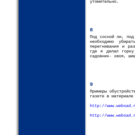
утомительно.
8
Под сосной ли, под
необходимо убира
перегнивания и раз
где я делал горку
садовник- хвоя, ши
9
Примеры обустройст
газете в материале
http://www.websad.
http://www.websad.