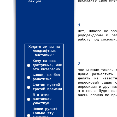
Выскажите свое мне
Лекции
1
Нет, ничего не воз
рододендроны и ра
работу под соснами
Ходите ли вы на
ландшафтные
выставки?
Хожу на все
2
доступные, мне
это интересно
Моё мнение такое, 
лучше разместить 
Бываю, но без
делать из известн
фанатизма
вересковый садик с
Считаю пустой
вересками и другим
тратой времени
что почва будет за
Я в этих
очень сложно по пр
выставках
участвую
Челси рулит!
Только эту