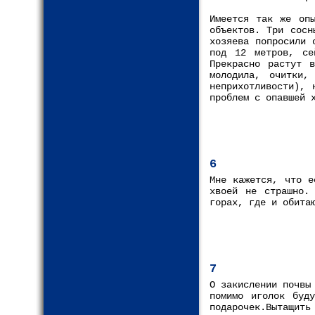
Имеется так же опы
объектов. Три сосн
хозяева попросили 
под 12 метров, се
Прекрасно растут в
молодила, очитки,
неприхотливости), 
проблем с опавшей 
6
Мне кажется, что е
хвоей не страшно.
горах, где и обита
7
О закислении почвы
помимо иголок буд
подарочек.Вытащи