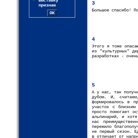
выставку
3
признаю
Большое спасибо! П
4
Этого я тоже опаса
из "культурных" де
разработках - очен
5
А у нас, так получ
дубом. И, считаем
формировалось в п
участок с близким
просто помогает ос
альпинарий, и хотя
нас преимуществен
пережило благополу
не первый сезон. Е
в отличает от напр