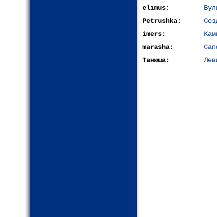
elimus:
Вул
Petrushka:
Соз
imers:
Кам
marasha:
Сап
Танюша:
Лев