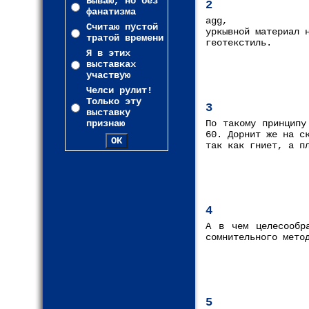
Бываю, но без
2
фанатизма
agg,
Считаю пустой
уркывной материал 
тратой времени
геотекстиль.
Я в этих
выставках
участвую
Челси рулит!
Только эту
3
выставку
признаю
По такому принципу
60. Дорнит же на с
так как гниет, а п
4
А в чем целесообр
сомнительного мето
5