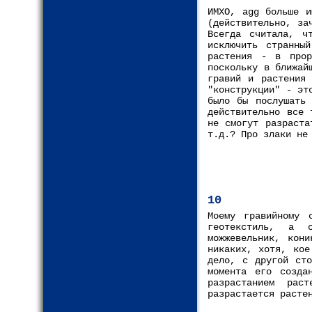
ИМХО, agg больше и
(действительно, за
Всегда считала, ч
исключить странны
растения - в прор
поскольку в ближай
гравий и растения 
"конструкции" - эт
было бы послушать 
действительно все 
не смогут разраста
т.д.? Про злаки не
10
Моему гравийному 
геотекстиль, а 
можжевельник, кони
никаких, хотя, кое
дело, с другой сто
момента его созда
разрастанием рас
разрастается расте