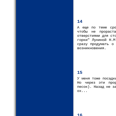
14
А еще по теме сро
чтобы не прораст
отверстиями для ст
горки" Луниной Н.М
сразу продумать о
возникновения.
15
У меня тоже посадк
Но через эти прор
песок). Назад не з
ох...
16