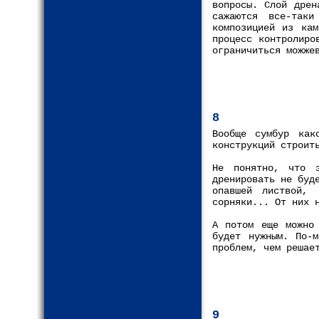
вопросы. Слой дрен
сажаются все-так
композицией из кам
процесс контролиро
ограничиться можже
8
Вообще сумбур как
конструкций строит
Не понятно, что 
дренировать не буд
опавшей листвой,
сорняки... От них 
А потом еще можно 
будет нужным. По-м
проблем, чем решае
9