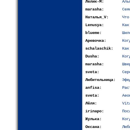
Лелик-М:
Аль
marasha:
Сея
Наталья_V:
Что
Lenusya:
Как
blueme:
Шил
Аревочка:
Ког
schalaschik:
Как
Dusha:
Ког
marasha:
Шве
sveta:
Сер
Любительница:
Эфе
anfisa:
Рас
sveta:
Aeo
Лёля:
Vit
irinapo:
Пос
Жулька:
Ког
Оксана:
Люб