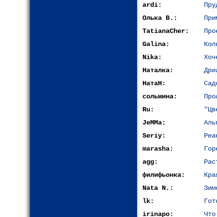
ardi:
Пру
Олька В.:
При
TatianaCher:
Про
Galina:
Кол
Nika:
Хоч
Наталка:
Дри
НатаН:
Сад
сольмина:
Про
Ru:
"Цв
JeMMa:
Аль
Seriy:
Реа
marasha:
Гор
agg:
Рас
филифьонка:
Кра
Nata N.:
Зим
lk:
Гот
irinapo:
Что