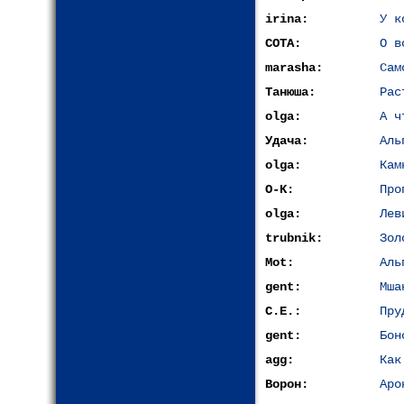
irina:
У к
СОТА:
О в
marasha:
Сам
Танюша:
Рас
olga:
А ч
Удача:
Аль
olga:
Кам
O-K:
Про
olga:
Лев
trubnik:
Зол
Mot:
Аль
gent:
Мша
С.Е.:
Пру
gent:
Бон
agg:
Как
Ворон:
Аро