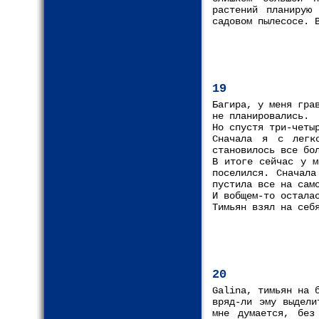
растений планирую
садовом пылесосе. 
19
Багира, у меня гра
не планировались.
Но спустя три-четы
Сначала я с легк
становилось все бо
В итоге сейчас у м
поселился. Сначала
пустила все на сам
И вобщем-то остала
Тимьян взял на себ
20
Galina, тимьян на 
вряд-ли эму выдели
мне думается, без