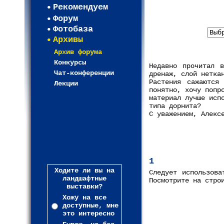
Рекомендуем
Форум
В
Фотобаза
Архивы
Архив форума
Конкурсы
Недавно прочитал 
Чат-конференции
дренаж, слой нетка
Растения сажаются
Лекции
понятно, хочу попр
материал лучше исп
типа дорнита?
С уважением, Алекс
1
Ходите ли вы на
Следует использова
ландшафтные
Посмотрите на стро
выставки?
Хожу на все
доступные, мне
это интересно