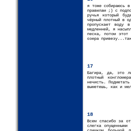
я тоже собираюсь в
правилам ;) с подп
ручья который буд
чёрный плотный в о
пропускает воду в
медленней, я насып
песка, потом этот 
озера привезу...та
17
Багира, да, это л
плотный конгломер
нечисть. Подметать
выметешь, как и ме
18
Всем спасибо за от
слегка опущенными 
слишком большой 