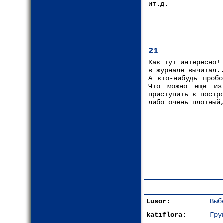
ит.д.
21
Как тут интересно!
в журнале вычитал.
А кто-нибудь пробо
Что можно еще из 
приступить к постр
либо очень плотный
Lusor:
Выб
katiflora:
Гру