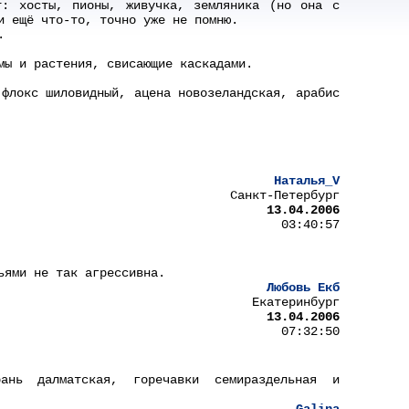
т: хосты, пионы, живучка, земляника (но она с
и ещё что-то, точно уже не помню.
.
мы и растения, свисающие каскадами.
 флокс шиловидный, ацена новозеландская, арабис
Наталья_V
Санкт-Петербург
13.04.2006
03:40:57
ьями не так агрессивна.
Любовь Екб
Екатеринбург
13.04.2006
07:32:50
рань далматская, горечавки семираздельная и