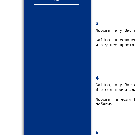
3
Любовь, а у Вас 
Galina, к сожале
что у нее просто
4
Galina, а у Вас 
И ещё я прочитал
Любовь, а если 
побеги?
5