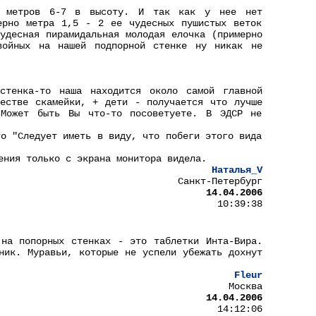
а метров 6-7 в высоту. И так как у нее нет
ерно метра 1,5 - 2 ее чудесных пушистых веток
удесная пирамидальная молодая елочка (примерно
войных на нашей подпорной стенке ну никак не
стенка-то наша находится около самой главной
естве скамейки, + дети - получается что лучше
Может быть Вы что-то посоветуете. В ЭДСР не
то "Следует иметь в виду, что побеги этого вида
ения только с экрана монитора видела.
Наталья_V
Санкт-Петербург
14.04.2006
10:39:38
на попорных стенках - это таблетки Инта-Вира.
ник. Муравьи, которые не успели убежать дохнут
Fleur
Москва
14.04.2006
14:12:06