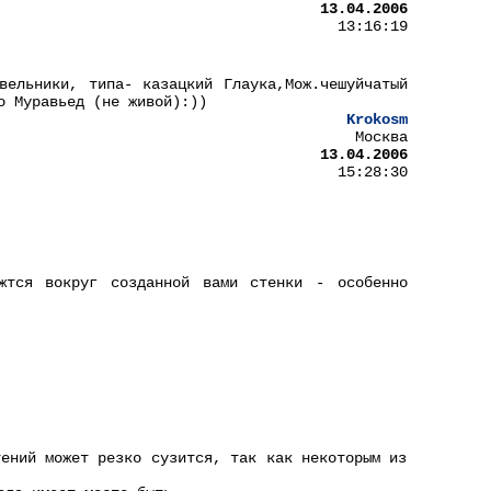
13.04.2006
13:16:19
вельники, типа- казацкий Глаука,Мож.чешуйчатый
о Муравьед (не живой):))
Krokosm
Москва
13.04.2006
15:28:30
жтся вокруг созданной вами стенки - особенно
тений может резко сузится, так как некоторым из