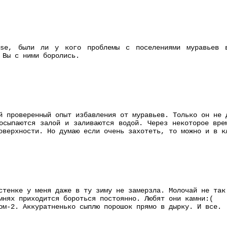
ase, были ли у кого проблемы с поселениями муравьев 
 Вы с ними боролись.
й проверенный опыт избавления от муравьев. Только он не 
осыпаются залой и заливаются водой. Через некоторое вре
оверхности. Но думаю если очень захотеть, то можно и в к
стенке у меня даже в ту зиму не замерзла. Молочай не так
мнях приходится бороться постоянно. Любят они камни:(
ом-2. Аккуратненько сыплю порошок прямо в дырку. И все.