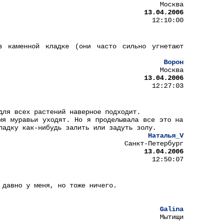
Москва
13.04.2006
12:10:00
в каменной кладке (они часто сильно угнетают
Ворон
Москва
13.04.2006
12:27:03
для всех растений наверное подходит.
мя муравьи уходят. Но я проделывала все это на
ладку как-нибудь залить или задуть золу.
Наталья_V
Санкт-Петербург
13.04.2006
12:50:07
 давно у меня, но тоже ничего.
Galina
Мытищи