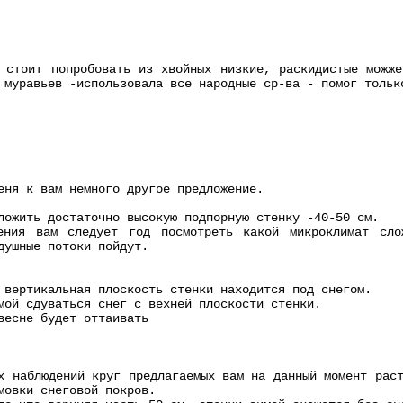
 стоит попробовать из хвойных низкие, раскидистые можже
 муравьев -использовала все народные ср-ва - помог тольк
еня к вам немного другое предложение.
ложить достаточно высокую подпорную стенку -40-50 см.
ения вам следует год посмотреть какой микроклимат сло
душные потоки пойдут.
 вертикальная плоскость стенки находится под снегом.
мой сдуваться снег с вехней плоскости стенки.
весне будет оттаивать
х наблюдений круг предлагаемых вам на данный момент рас
мовки снеговой покров.