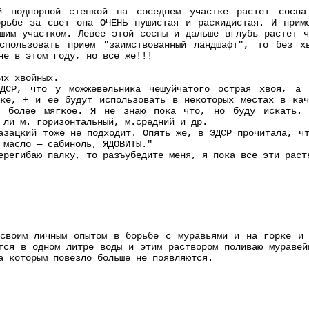
й подпорной стенкой на соседнем участке растет сосн
орьбе за свет она ОЧЕНЬ пушистая и раскидистая. И прим
шим участком. Левее этой сосны и дальше вглубь растет ч
спользовать прием "заимствованный ландшафт", то без х
не в этом году, но все же!!!
их хвойных.
ДСР, что у можжевельника чешуйчатого острая хвоя, а 
тке, + и ее будут использовать в некоторых местах в кач
о более мягкое. Я не знаю пока что, но буду искать. 
 ли м. горизонтальный, м.средний и др.
азацкий тоже не подходит. Опять же, в ЭДСР прочитала, ч
 масло — сабиноль, ЯДОВИТЫ."
ерегибаю палку, то разъубедите меня, я пока все эти раст
 своим личным опытом в борьбе с муравьями и на горке и 
тся в одном литре воды и этим раствором поливаю муравей
а которым повезло больше не появляются.