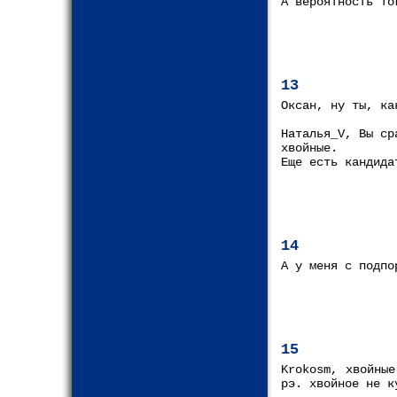
А вероятность то
13
Оксан, ну ты, ка
Наталья_V, Вы ср
хвойные.
Еще есть кандида
14
А у меня с подпо
15
Krokosm, хвойные
рэ. хвойное не к