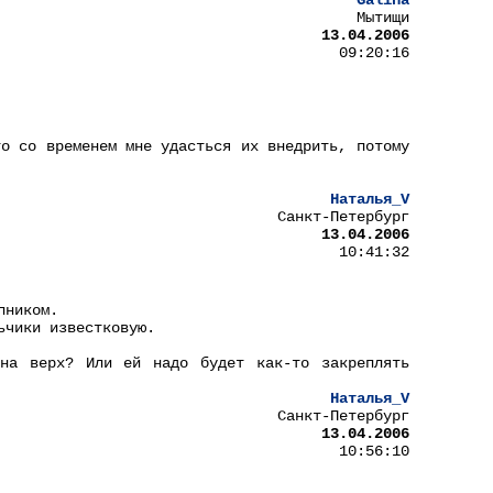
Galina
Мытищи
13.04.2006
09:20:16
то со временем мне удасться их внедрить, потому
Наталья_V
Санкт-Петербург
13.04.2006
10:41:32
пником.
ьчики известковую.
 на верх? Или ей надо будет как-то закреплять
Наталья_V
Санкт-Петербург
13.04.2006
10:56:10