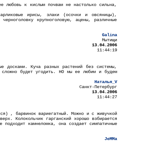
ее любовь к кислым почвам не настолько сильна,
арликовые ирисы, злаки (осочки и овсяницы),
 черноголовку крупноголовую, ацены, различные
Galina
Мытищи
13.04.2006
11:44:19
ые досками. Куча разных растений без системы,
 сложно будет угодить. НО мы ее любим и будем
Наталья_V
Санкт-Петербург
13.04.2006
11:44:27
тся) , барвинок вариегатный. Можно и с живучкой
верх. Колокольчик гарганский хорошо взбирается
е подходит камнеломка, она создает симпатичные
JeMMa