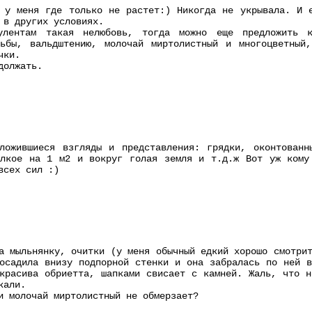
 у меня где только не растет:) Никогда не укрывала. И 
 в других условиях.
лентам такая нелюбовь, тогда можно еще предложить к
льбы, вальдштению, молочай миртолистный и многоцветный,
чки.
должать.
ложившиеся взгляды и представления: грядки, оконтованн
елкое на 1 м2 и вокруг голая земля и т.д.ж Вот уж кому
всех сил :)
а мыльнянку, очитки (у меня обычный едкий хорошо смотри
осадила внизу подпорной стенки и она забралась по ней в
красива обриетта, шапками свисает с камней. Жаль, что н
кали.
и молочай миртолистный не обмерзает?