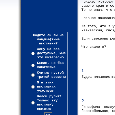
грядке, которая
самого края и ее
Точно знаю, что 
Главное пожелани
Из того, что я у
кавказский, гвоз
Ходите ли вы на
Если свекровь ре
ландшафтные
выставки?
Что скажете?
Хожу на все
доступные, мне
это интересно
Бываю, но без
фанатизма
1
Считаю пустой
тратой времени
Будра плющелистн
Я в этих
выставках
участвую
Челси рулит!
Только эту
2
выставку
Гипсофила полз
признаю
бесстебельная, м