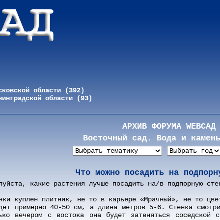
сковской области (392)
нинградской области (93)
АРХИВ ФОРУМА WEBСАД
Восточный сад. Вода и камен
Что можно посадить на подпорн
луйста, какие растения лучше посадить на/в подпорную сте
нки куплен плитняк, не то в карьере «Мрачный», не то цве
дет примерно 40-50 см, а длина метров 5-6. Стенка смотр
ько вечером с востока она будет затеняться соседской с