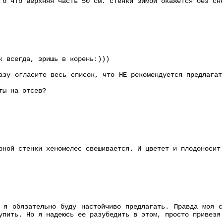
го что верхняя часть 50 см. стенки зимой окажется без сн
к всегда, зришь в корень:)))
азу огласите весь список, что НЕ рекомендуется предлага
ты на отсев?
рной стенки хеномелес свешивается. И цветет и плодоносит
 я обязательно буду настойчиво предлагать. Правда моя 
упить. Но я надеюсь ее разубедить в этом, просто привезя