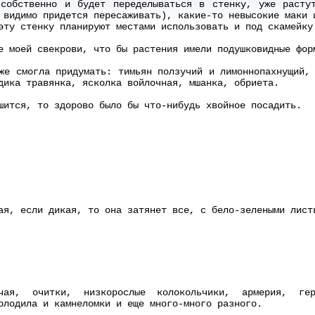
 собственно и будет переделываться в стенку, уже расту
 видимо придется пересаживать), какие-то невысокие маки 
эту стенку планируют местами использовать и под скамейку
е моей свекрови, что бы растения имели подушковидные фор
же смогла придумать: тимьян ползучий и лимоннопахнущий,
дика травянка, ясколка войлочная, мшанка, обриета.
шится, то здорово было бы что-нибудь хвойное посадить.
ая, если дикая, то она затянет все, с бело-зелеными лист
учая, очитки, низкорослые колокольчики, армерия, ге
олодила и камнеломки и еще много-много разного.