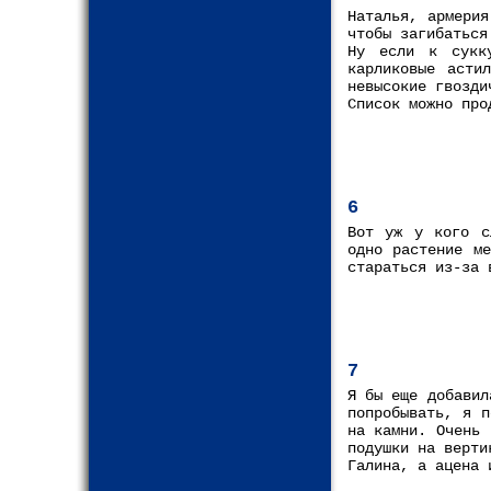
Наталья, армерия
чтобы загибаться
Ну если к сукку
карликовые асти
невысокие гвозди
Список можно про
6
Вот уж у кого с
одно растение м
стараться из-за 
7
Я бы еще добавил
попробывать, я п
на камни. Очень 
подушки на верти
Галина, а ацена 