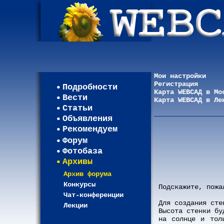
Мои настройки
Регистрация
Подробности
Карта WEBСАД в Мо
Вести
Карта WEBСАД в Ле
Статьи
Объявления
Рекомендуем
Форум
Фотобаза
Архивы
Архив форума
Конкурсы
Подскажите, пожа
Чат-конференции
Для создания сте
Лекции
Высота стенки бу
на солнце и тол