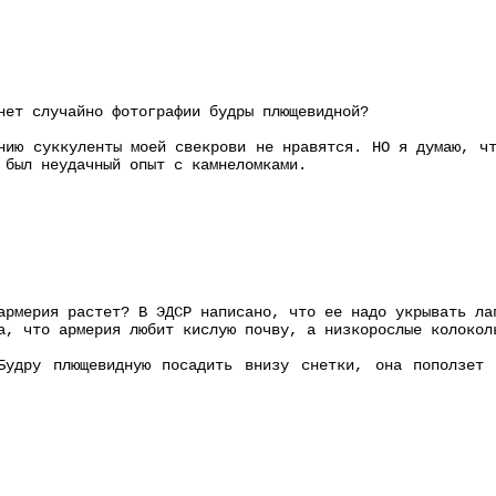
нет случайно фотографии будры плющевидной?
нию суккуленты моей свекрови не нравятся. НО я думаю, ч
 был неудачный опыт с камнеломками.
армерия растет? В ЭДСР написано, что ее надо укрывать ла
а, что армерия любит кислую почву, а низкорослые колокол
Будру плющевидную посадить внизу снетки, она поползет