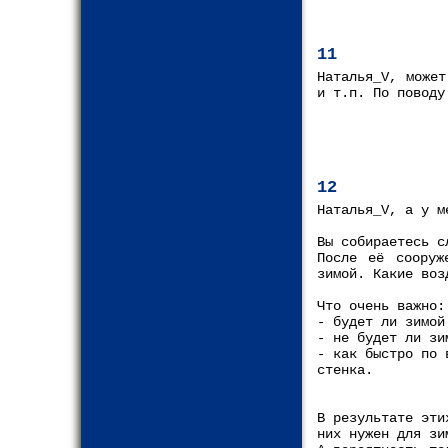
11
Наталья_V, может
и т.п. По поводу
12
Наталья_V, а у м
Вы собираетесь с
После её сооруж
зимой. Какие воз
Что очень важно:
- будет ли зимой
- не будет ли зи
- как быстро по 
стенка.
В результате эти
них нужен для зи