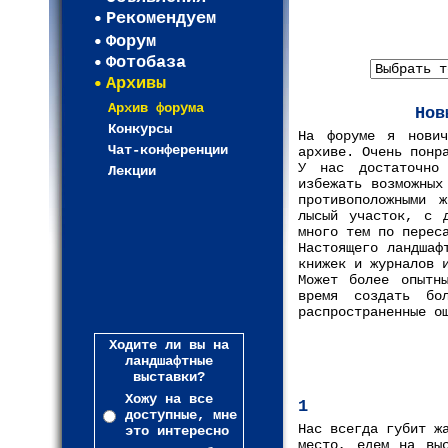
Рекомендуем
Форум
Фотобаза
Архивы
Архив форума
Нов
Конкурсы
На форуме я нович
Чат-конференции
архиве. Очень понр
У нас достаточно
Лекции
избежать возможных
противоположными 
лысый участок, с 
много тем по перес
Настоящего ландшаф
книжек и журналов 
Может более опытн
время создать бо
распространенные о
Ходите ли вы на
ландшафтные
выставки?
Хожу на все
1
доступные, мне
Нас всегда губит ж
это интересно
место, едем на вы