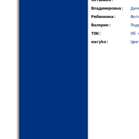
ботанике:
Владимировна:
Дач
Рябинкина:
Фот
Валерик:
Под
ТОК:
Об 
maryko:
Цве