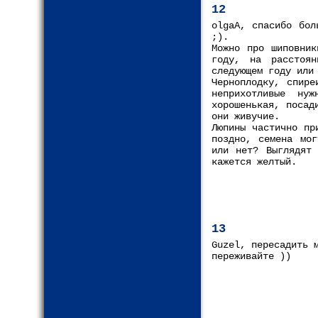
12
olgaA, спасибо бол
;).
Можно про шиповник
году, на расстоя
следующем году или
Черноплодку, спире
неприхотливые ну
хорошенькая, посад
они живучие.
Люпины частично пр
поздно, семена мог
или нет? Выглядят 
кажется желтый.
13
Guzel, пересадить 
переживайте ))