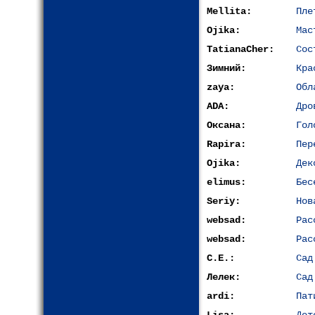
Mellita:
Пле
Ojika:
Мас
TatianaCher:
Сос
Зимний:
Кра
zaya:
Обл
ADA:
Дро
Оксана:
Гол
Rapira:
Пер
Ojika:
Дек
elimus:
Бес
Seriy:
Нов
websad:
Рас
websad:
Рас
С.Е.:
Сад
Лелек:
Сад
ardi:
Пат