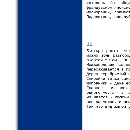
хотелось бы общ
французском,япон
мелиорации, совмес
Поделитесь, пожалу
11
Быстьро растет че
можно зоны разгоро
высотой 50 см - 30
Можжевельник казац
пересаживается в п
Дерен серебристый 
Спирейки то же сам
Шиповники - даже е
Главное - их всех 
одного места - в т
Из цветов - люпины
всегда можно, и зе
Так что вид жилой 