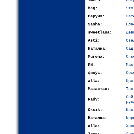
imers:
Опе
Mag:
Что
Веруня:
Зат
Sasha:
Пла
sweetlana:
Дев
Asti:
Озе
Наталка:
Сад
Murena:
С к
ИИ:
Мак
фикус:
Сос
alla:
Цве
Машастая:
Так
Са
RadV:
рук
Oksik:
Как
Наталка:
Кер
alla:
Хво