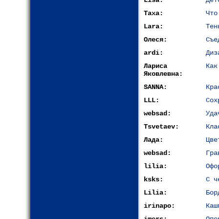
Lisa:
Дет
Таха:
Что
Lara:
Тен
Олеся:
Съе
ardi:
Диз
Лариса
Как
Яковлевна:
SANNA:
Кра
LLL:
Сох
websad:
Уда
Tsvetaev:
Кла
Лада:
Цве
websad:
Гра
lilia:
Офо
ksks:
С ч
Lilia:
Бор
irinapo:
Каш