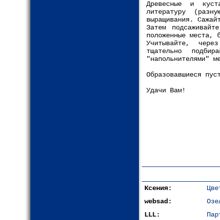
Древесные и куст
литературу (разн
выращивания. Сажай
Затем подсаживайт
положенные места, 
Учитывайте, чере
тщательно подби
"напольнителями" м
Образовавшиеся пус
Удачи Вам!
Ксения:
Цве
websad:
Озе
LLL:
Пар