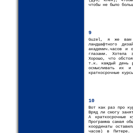
(дуб, клен), чтобы
чтобы не было боль
9
Guzel, я же вам 
ландшафтного диз
академич.часов и 
глазами. Хотела з
Хорошо, что обстоя
т.к. каждый день 
осмысливать их и
краткосрочные курс
10
Вот как раз про ку
Вряд ли смогу заня
А краткосрочные к
Программа самая об
координаты оставил
часов) в Питере.