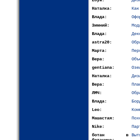
Zoya:
Диз
Наталка:
Как
Влада:
Офо
Зимний:
Мод
Влада:
Дек
astra20:
Обр
Марта:
Пер
Вера:
Объ
gentiana:
Озе
Наталка:
Диз
Вера:
Пла
ЛМЧ:
Обр
Влада:
Бор
Leo:
Ком
Машастая:
Пох
Nike:
Пар
ботан в
Выт