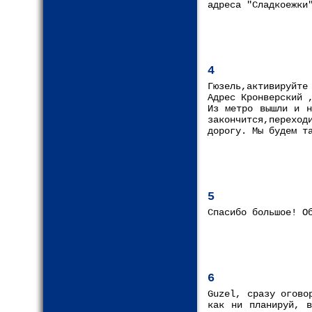
адреса "Сладкоежки
4
Гюзель,активируйте
Адрес Кронверский 
Из метро вышли и н
закончится,перехо
дорогу. Мы будем т
5
Спасибо большое! О
6
Guzel, сразу огово
как ни планируй, в