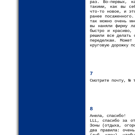
раз. Во-первых, к
такими, как вы се
что-то новое, и эт
ранее посаженного.
так можно очень мн
вы наняли фирму л
быстро и красиво, 
решили все делать 
переделкам. Может
круговую дорожку п
7
Смотрите почту, № 
8
Анела, спасибо!
LLL, спасибо за от
Зоны (отдыха, огор
два правила: очень