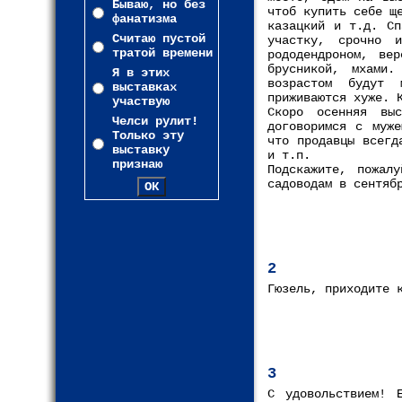
Бываю, но без
чтоб купить себе щ
фанатизма
казацкий и т.д. Сп
Считаю пустой
участку, срочно 
тратой времени
рододендроном, вер
брусникой, мхами
Я в этих
возрастом будут 
выставках
приживаются хуже. 
участвую
Скоро осенняя вы
Челси рулит!
договоримся с муже
Только эту
что продавцы всегд
выставку
и т.п.
признаю
Подскажите, пожал
садоводам в сентяб
2
Гюзель, приходите 
3
С удовольствием! 