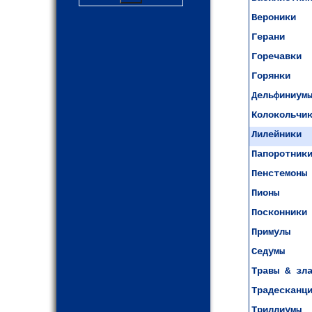
Вероники
Герани
Горечавки
Горянки
Дельфиниум
Колокольчи
Лилейники
Папоротник
Пенстемоны
Пионы
Посконники
Примулы
Седумы
Травы & зл
Традесканц
Триллиумы