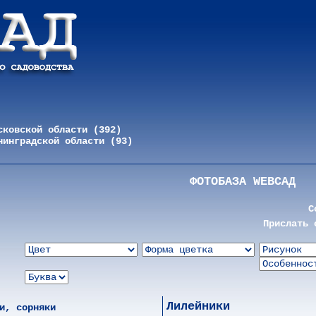
сковской области (392)
нинградской области (93)
ФОТОБАЗА WEBСАД
С
Прислать 
Лилейники
и, сорняки