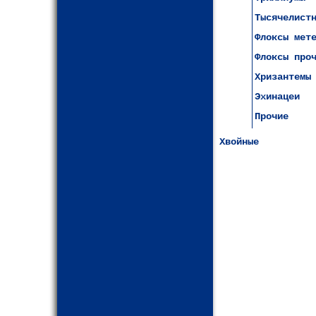
Тысячелист
Флоксы мет
Флоксы про
Хризантемы
Эхинацеи
Прочие
Хвойные