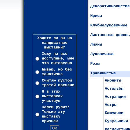
Декоративнолистве
Ирисы
Клубнелуковичные
Лиственные деревь
Ходите ли вы на
ландшафтные
Лианы
выставки?
Хожу на все
Луковичные
доступные, мне
это интересно
Розы
Бываю, но без
Травянистые
фанатизма
Считаю пустой
Акониты
тратой времени
Астильбы
Я в этих
выставках
Астранции
участвую
Астры
Челси рулит!
Только эту
Башмачки
выставку
признаю
Бузульники
Василистни