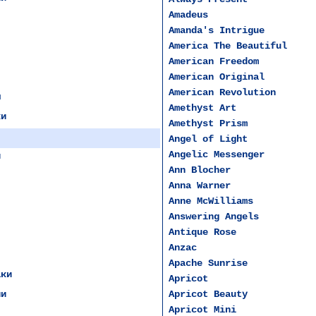
Amadeus
Amanda's Intrigue
America The Beautiful
American Freedom
American Original
American Revolution
ы
Amethyst Art
ки
Amethyst Prism
Angel of Light
Angelic Messenger
и
Ann Blocher
Anna Warner
Anne McWilliams
Answering Angels
Antique Rose
Anzac
Apache Sunrise
аки
Apricot
ии
Apricot Beauty
Apricot Mini