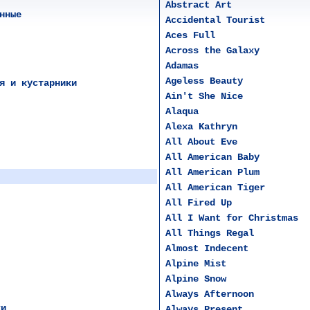
Abstract Art
нные
Accidental Tourist
Aces Full
Across the Galaxy
Adamas
Ageless Beauty
я и кустарники
Ain't She Nice
Alaqua
Alexa Kathryn
All About Eve
All American Baby
All American Plum
All American Tiger
All Fired Up
All I Want for Christmas
All Things Regal
Almost Indecent
Alpine Mist
Alpine Snow
Always Afternoon
ки
Always Present