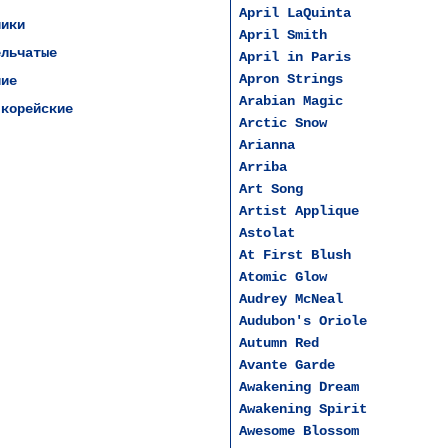
April LaQuinta
ники
April Smith
ельчатые
April in Paris
Apron Strings
чие
Arabian Magic
 корейские
Arctic Snow
Arianna
Arriba
Art Song
Artist Applique
Astolat
At First Blush
Atomic Glow
Audrey McNeal
Audubon's Oriole
Autumn Red
Avante Garde
Awakening Dream
Awakening Spirit
Awesome Blossom