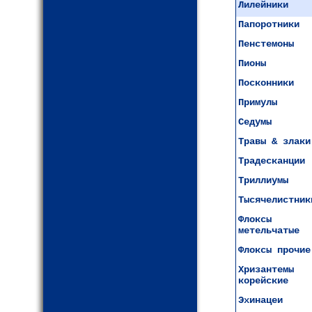
Лилейники
Папоротники
Пенстемоны
Пионы
Посконники
Примулы
Седумы
Травы & злаки
Традесканции
Триллиумы
Тысячелистник
Флоксы
метельчатые
Флоксы прочие
Хризантемы
корейские
Эхинацеи