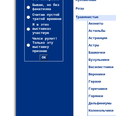
Луковичные
Бываю, но без
Розы
фанатизма
Считаю пустой
Травянистые
тратой времени
Акониты
Я в этих
выставках
Астильбы
участвую
Астранции
Челси рулит!
Только эту
Астры
выставку
признаю
Башмачки
Бузульники
Василистники
Вероники
Герани
Горечавки
Горянки
Дельфиниумы
Колокольчики