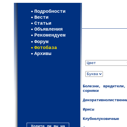
Мои настройки
Регистрация
Подробности
Карта WEBСАД в Моск
Вести
Карта WEBСАД в Лени
Статьи
(93)
Объявления
Рекомендуем
Форум
Фотобаза
Архивы
Болезни, вредители,
сорняки
Декоративнолиственн
Ирисы
Клубнелуковичные
Ходите ли вы на