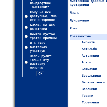
Лиственные деревья 
ландшафтные
кустарники
выставки?
Хожу на все
Лианы
доступные, мне
это интересно
Луковичные
Бываю, но без
Розы
фанатизма
Считаю пустой
Травянистые
тратой времени
Акониты
Я в этих
выставках
Астильбы
участвую
Астранции
Челси рулит!
Только эту
Астры
выставку
признаю
Башмачки
Бузульники
Василистники
Вероники
Герани
Горечавки