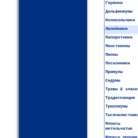
Горянки
Дельфиниумы
Колокольчики
Лилейники
Папоротники
Пенстемоны
Пионы
Посконники
Примулы
Седумы
Травы & злаки
Традесканции
Триллиумы
Тысячелистник
Флоксы
метельчатые
Флоксы прочие