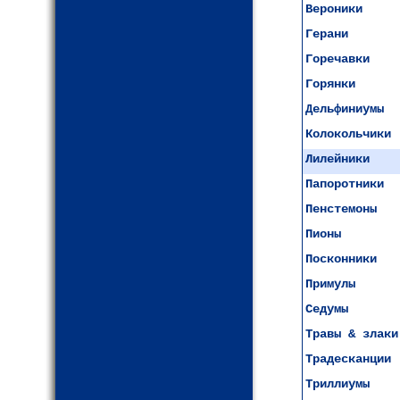
Вероники
Герани
Горечавки
Горянки
Дельфиниумы
Колокольчики
Лилейники
Папоротники
Пенстемоны
Пионы
Посконники
Примулы
Седумы
Травы & злаки
Традесканции
Триллиумы