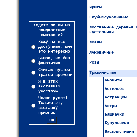
Ирисы
Клубнелуковичные
Ходите ли вы на
Лиственные деревья 
ландшафтные
кустарники
выставки?
Хожу на все
Лианы
доступные, мне
это интересно
Луковичные
Бываю, но без
Розы
фанатизма
Считаю пустой
Травянистые
тратой времени
Акониты
Я в этих
выставках
Астильбы
участвую
Астранции
Челси рулит!
Только эту
Астры
выставку
признаю
Башмачки
Бузульники
Василистники