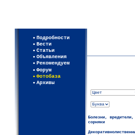
Мои настройки
Регистрация
Подробности
Карта WEBСАД в Моск
Вести
Карта WEBСАД в Лени
Статьи
(93)
Объявления
Рекомендуем
Форум
Фотобаза
Архивы
Болезни, вредители,
сорняки
Декоративнолиственн