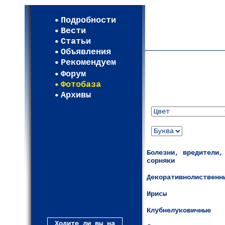
Мои настройки
Регистрация
Подробности
Карта WEBСАД в Моск
Вести
Карта WEBСАД в Лени
Статьи
(93)
Объявления
Рекомендуем
Форум
Фотобаза
Архивы
Болезни, вредители,
сорняки
Декоративнолиственн
Ирисы
Клубнелуковичные
Ходите ли вы на