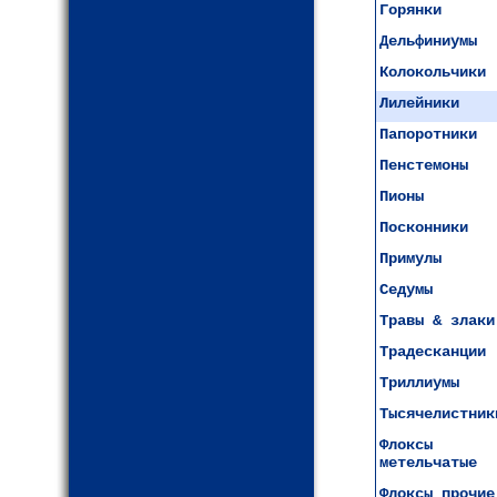
Горянки
Дельфиниумы
Колокольчики
Лилейники
Папоротники
Пенстемоны
Пионы
Посконники
Примулы
Седумы
Травы & злаки
Традесканции
Триллиумы
Тысячелистник
Флоксы
метельчатые
Флоксы прочие