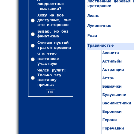
Лиственные деревья 
ландшафтные
кустарники
выставки?
Хожу на все
Лианы
доступные, мне
это интересно
Луковичные
Бываю, но без
Розы
фанатизма
Считаю пустой
Травянистые
тратой времени
Акониты
Я в этих
выставках
Астильбы
участвую
Астранции
Челси рулит!
Только эту
Астры
выставку
признаю
Башмачки
Бузульники
Василистники
Вероники
Герани
Горечавки