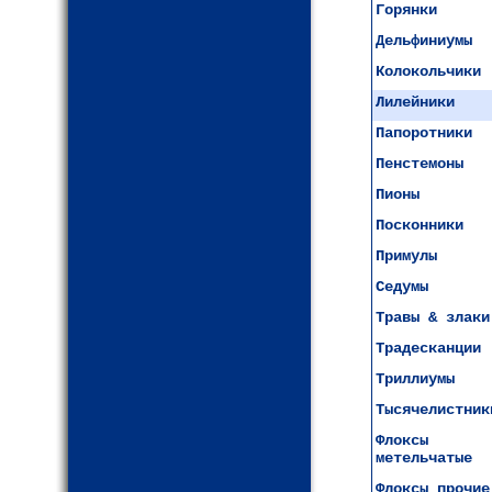
Горянки
Дельфиниумы
Колокольчики
Лилейники
Папоротники
Пенстемоны
Пионы
Посконники
Примулы
Седумы
Травы & злаки
Традесканции
Триллиумы
Тысячелистник
Флоксы
метельчатые
Флоксы прочие