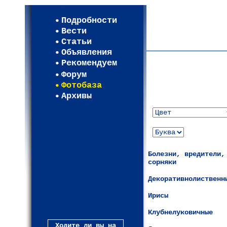
Мои настройки
Регистрация
Подробности
Карта WEBСАД в Моск
Вести
Карта WEBСАД в Лени
Статьи
(93)
Объявления
Рекомендуем
Форум
Фотобаза
Архивы
Болезни, вредители,
сорняки
Декоративнолиственн
Ирисы
Клубнелуковичные
Ходите ли вы на