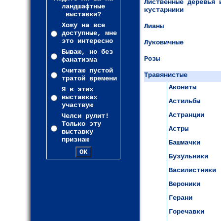
Лиственные деревья 
ландшафтные
кустарники
выставки?
Хожу на все
Лианы
доступные, мне
это интересно
Луковичные
Бываю, но без
Розы
фанатизма
Считаю пустой
Травянистые
тратой времени
Акониты
Я в этих
выставках
Астильбы
участвую
Астранции
Челси рулит!
Только эту
Астры
выставку
признаю
Башмачки
Бузульники
Василистники
Вероники
Герани
Горечавки