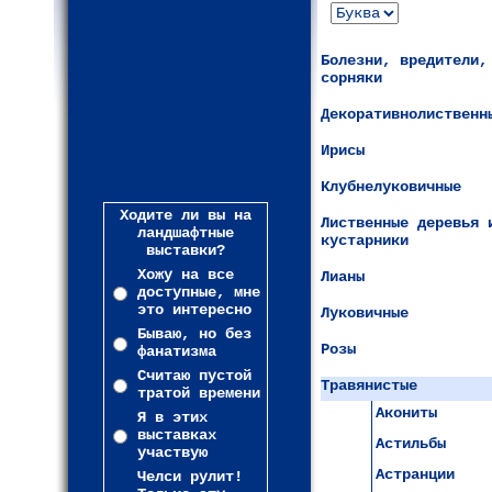
Болезни, вредители,
сорняки
Декоративнолиственн
Ирисы
Клубнелуковичные
Ходите ли вы на
Лиственные деревья 
ландшафтные
кустарники
выставки?
Хожу на все
Лианы
доступные, мне
это интересно
Луковичные
Бываю, но без
Розы
фанатизма
Считаю пустой
Травянистые
тратой времени
Акониты
Я в этих
выставках
Астильбы
участвую
Астранции
Челси рулит!