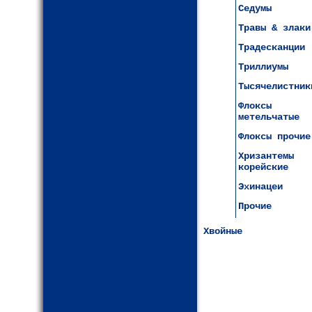
Седумы
Травы & злаки
Традесканции
Триллиумы
Тысячелистник
Флоксы
метельчатые
Флоксы прочие
Хризантемы
корейские
Эхинацеи
Прочие
Хвойные