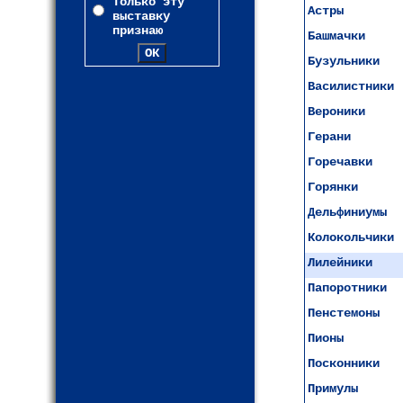
Только эту
Астры
выставку
признаю
Башмачки
Бузульники
Василистники
Вероники
Герани
Горечавки
Горянки
Дельфиниумы
Колокольчики
Лилейники
Папоротники
Пенстемоны
Пионы
Посконники
Примулы