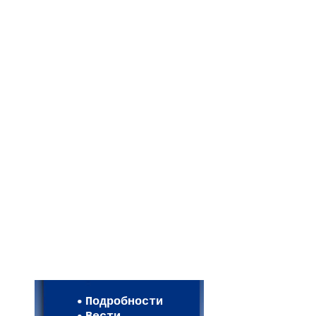
Мои настройки
Регистрация
Подробности
Карта WEBСАД в Моск