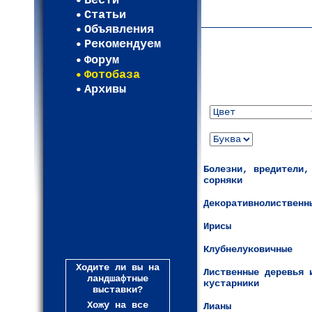
Вести
Карта WEBСАД в Лени
Статьи
(93)
Объявления
Рекомендуем
Форум
Фотобаза
Архивы
Болезни, вредители,
сорняки
Декоративнолиственн
Ирисы
Клубнелуковичные
Ходите ли вы на
Лиственные деревья 
ландшафтные
кустарники
выставки?
Хожу на все
Лианы