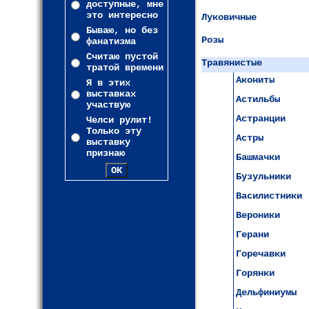
доступные, мне
это интересно
Луковичные
Бываю, но без
Розы
фанатизма
Считаю пустой
Травянистые
тратой времени
Акониты
Я в этих
выставках
Астильбы
участвую
Астранции
Челси рулит!
Только эту
Астры
выставку
признаю
Башмачки
Бузульники
Василистники
Вероники
Герани
Горечавки
Горянки
Дельфиниумы