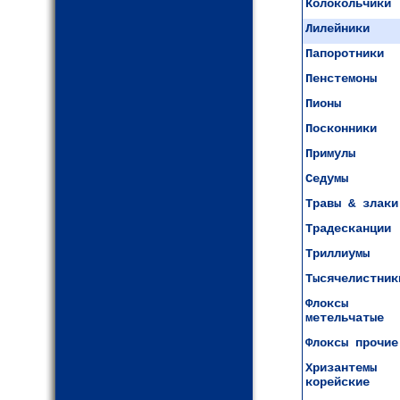
Колокольчики
Лилейники
Папоротники
Пенстемоны
Пионы
Посконники
Примулы
Седумы
Травы & злаки
Традесканции
Триллиумы
Тысячелистник
Флоксы
метельчатые
Флоксы прочие
Хризантемы
корейские