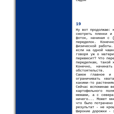
садом"
19
Ну вот продолжаю: 
смотреть пленки и
фоток, начиная с 
переделок. Конечн
физической работы.
если на одной чашк
говоря уж о матери
перевесит? Что пер
переделкам, такой 
Конечно, начинат
обстоятельств.
Самое главное и 
ограничивать хват
какими-то растения
Сейчас вспоминаю в
картофельного пол
межами, а с севера
ничего... Может мн
что было потрачено
результат - не кро
Широкие дорожки - 