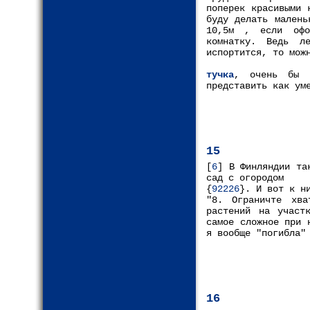
поперек красивыми 
буду делать малень
10,5м , если офо
комнатку. Ведь л
испортится, то мож
тучка
, очень бы х
представить как ум
15
[
6
] В Финляндии та
сад с огородом
{
92226
}. И вот к н
"8. Ограничте хва
растений на участ
самое сложное при 
я вообще "погибла"
16