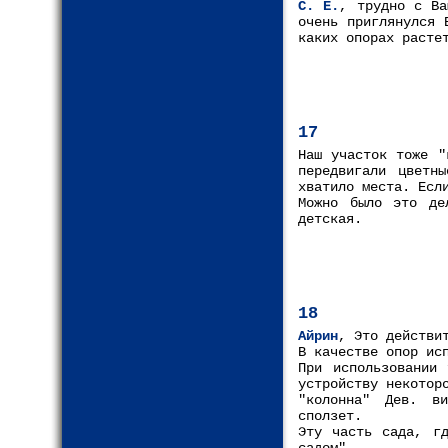
С. Е.
, трудно с Ва
очень приглянулся 
каких опорах расте
17
Наш участок тоже "
передвигали цветн
хватило места. Есл
Можно было это де
детская.
18
Айрин
, Это действи
В качестве опор ис
При использовании 
устройству некотор
"колонна" Дев. ви
сползет.
Эту часть сада, гд