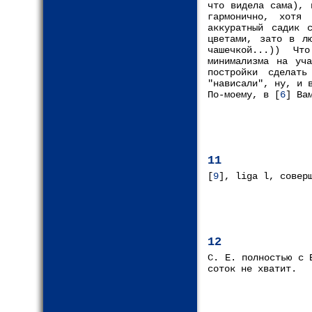
что видела сама), 
гармонично, хотя
аккуратный садик 
цветами, зато в л
чашечкой...)) Чт
минимализма на уч
постройки сделат
"нависали", ну, и 
По-моему, в [
6
] Ва
11
[
9
], liga l, совер
12
С. Е. полностью с 
соток не хватит.