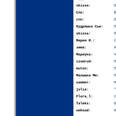
skissa:
О
Сло:
В
cnn:
О
Кудряшка Сью:
П
skissa:
П
Мария И.:
С
зима:
А
Мариука:
Ч
izumrud:
П
muton:
П
Малышка Мю:
П
sammer:
М
julia:
"
Flora_l:
С
Taleks:
О
websad:
К