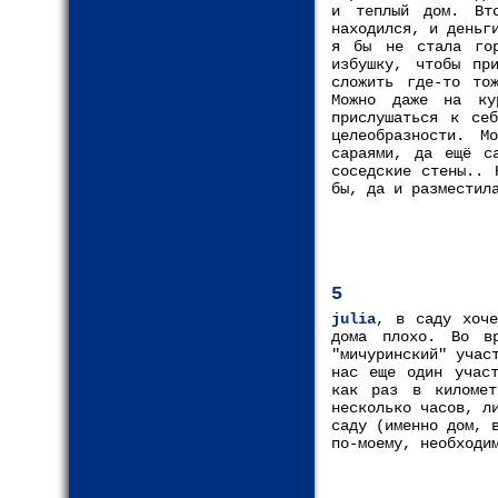
и теплый дом. Вт
находился, и деньг
я бы не стала гор
избушку, чтобы пр
сложить где-то то
Можно даже на ку
прислушаться к се
целеобразности. 
сараями, да ещё с
соседские стены.. 
бы, да и разместил
5
julia
, в саду хоче
дома плохо. Во в
"мичуринский" учас
нас еще один участ
как раз в километ
несколько часов, л
саду (именно дом, 
по-моему, необходи