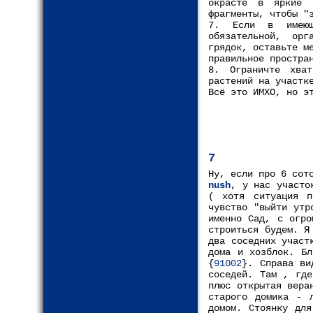
окрасте в яркие 
фрагменты, чтобы "
7. Если в имеющ
обязательной, орг
грядок, оставьте м
правильное простра
8. Ограничте хват
растений на участк
Всё это ИМХО, но э
7
Ну, если про 6 сот
nush
, у нас участо
( хотя ситуация п
чувство "выйти утр
именно Сад, с огро
строиться будем. Я
два соседних участ
дома и хозблок. Б
{
91002
}. Справа ви
соседей. Там , где
плюс открытая вера
старого домика - 
домом. Стоянку для