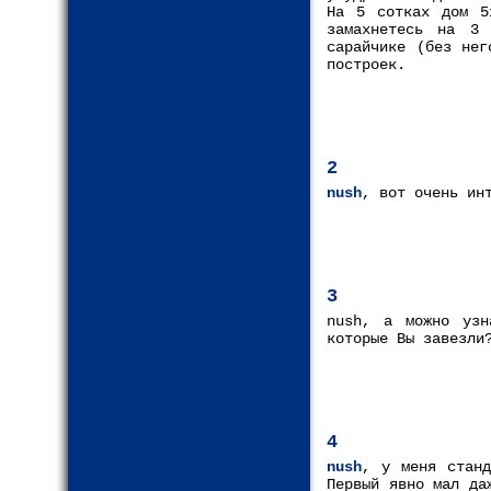
На 5 сотках дом 5
замахнетесь на 3
сарайчике (без нег
построек.
2
nush
, вот очень ин
3
nush, а можно узн
которые Вы завезли
4
nush
, у меня станд
Первый явно мал да