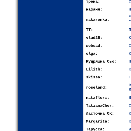
трена:
С
нафаня:
Н
makaronka:
"
ТТ:
П
vlad25:
К
websad:
С
olga:
К
Кудряшка Сью:
П
Lilith:
К
skissa:
Т
roseland:
Л
nataflori:
Д
TatianaCher:
С
Ласточка ОК:
К
Margarita:
К
Тарусса:
И