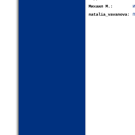
Михаил М.:
И
natalia_vavanova:
П