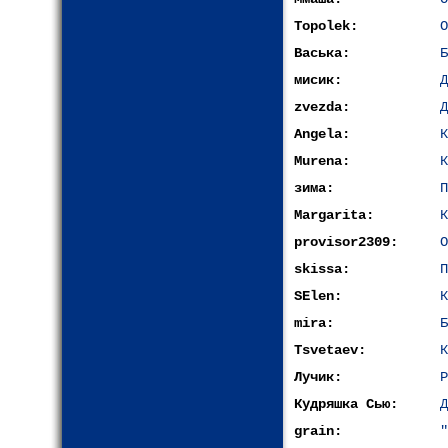
Topolek:
О
Васька:
Б
мисик:
Д
zvezda:
Д
Angela:
К
Murena:
К
зима:
П
Margarita:
К
provisor2309:
О
skissa:
П
SElen:
К
mira:
Б
Tsvetaev:
К
Лучик:
Р
Кудряшка Сью:
Д
grain:
"