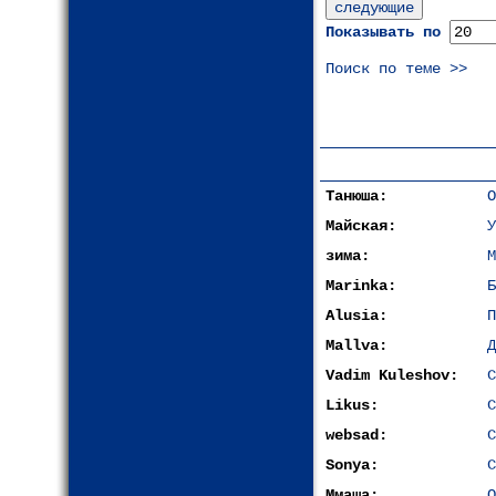
Показывать по
Поиск по теме >>
Танюша:
О
Майская:
У
зима:
М
Marinka:
Б
Alusia:
П
Mallva:
Д
Vadim Kuleshov:
С
Likus:
С
websad:
С
Sonya:
С
Ммаша:
О