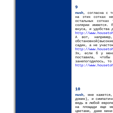
9
nush
, согласна с т
на этих сотках не
остальных сотках 
солярии имеются. 
вкуса, и удобства 
http://www.houseto
А вот, например,
обстановкой(высок
садик, а не участо
http://www.houseto
Эх, если б у мен
поставила, чтоб
занепогодилось, то
http://www.houseto
10
nush
, мне кажется,
домик), и симпатич
ведь в любой европ
на площади еще ме
цветами, даже мини