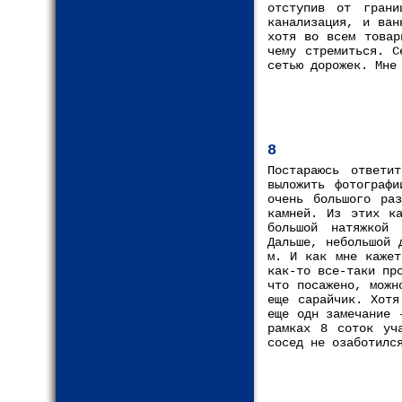
отступив от гран
канализация, и ван
хотя во всем товар
чему стремиться. С
сетью дорожек. Мне
8
Постараюсь ответи
выложить фотограф
очень большого ра
камней. Из этих к
большой натяжкой 
Дальше, небольшой 
м. И как мне кажет
как-то все-таки пр
что посажено, можн
еще сарайчик. Хотя
еще одн замечание 
рамках 8 соток уч
сосед не озаботилс