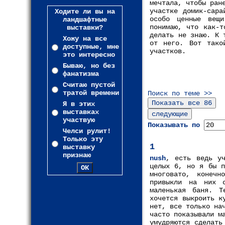
мечтала, чтобы ран
участке домик-сара
Ходите ли вы на
особо ценные вещ
ландшафтные
понимаю, что как-т
выставки?
делать не знаю. К 
Хожу на все
от него. Вот тако
доступные, мне
участков.
это интересно
Бываю, но без
фанатизма
Считаю пустой
тратой времени
Поиск по теме >>
Я в этих
выставках
участвую
Показывать по
Челси рулит!
Только эту
1
выставку
признаю
nush
, есть ведь у
целых 6, но я бы п
многовато, конеч
привыкли на них 
маленькая баня. Т
хочется выкроить к
нет, все только на
часто показывали м
умудряются сделать