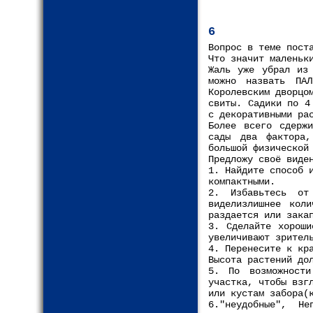
6
Вопрос в теме пост
Что значит маленьк
Жаль уже убрал из 
можно назвать ПА
Королевским дворцо
свиты. Садики по 4
с декоративными ра
Более всего сдержи
сады два фактора,
большой физической
Предложу своё виде
1. Найдите способ 
компактными.
2. Избавьтесь от
виделизлишнее кол
раздается или зака
3. Сделайте хороши
увеличивают зрител
4. Перенесите к кр
Высота растений до
5. По возможности
участка, чтобы взг
или кустам забора(
6."неудобные", Не