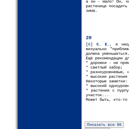
а он - мало! Он, к
растенице посадить
зима.
20
[
6
]
С. Е.
, я нео
визуально "прибли
должна уменьшаться
Ещё рекомендации д
* дорожки - не пря
* светлый забор;
* разноуровневые, 
* высокие растения
Некоторые заметки:
* высокий одноуров
* растения с пурпу
участок...
Может быть, кто-то