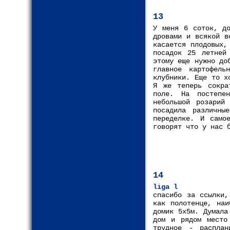
13
У меня 6 соток, до
дровами и всякой в
касается плодовых,
посадок 25 летней
этому еще нужно до
главное картофел
клубники. Еще то х
Я же теперь сокра
поле. На постепен
небольшой розарий
посадила различны
переделке. И само
говорят что у нас 
14
liga l
спасибо за ссылки,
как полотенце, наи
домик 5х5м. Думала
дом и рядом место
трудное - расплан