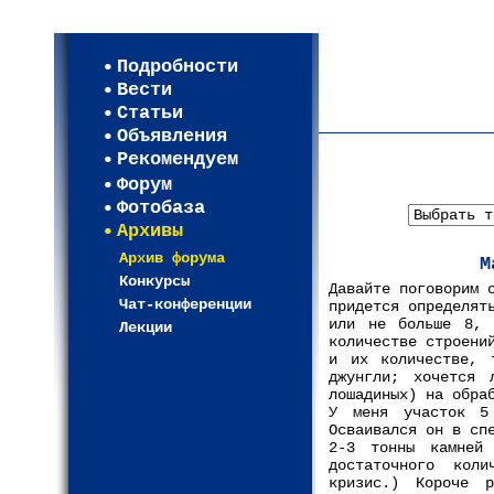
Мои настройки
Регистрация
Подробности
Карта WEBСАД в Моск
Вести
Карта WEBСАД в Лени
Статьи
(93)
Объявления
Рекомендуем
Форум
Фотобаза
Архивы
Архив форума
М
Конкурсы
Давайте поговорим 
Чат-конференции
придется определят
или не больше 8, 
Лекции
количестве строени
и их количестве, 
джунгли; хочется 
лошадиных) на обра
У меня участок 5
Осваивался он в сп
2-3 тонны камней
достаточного кол
кризис.) Короче 