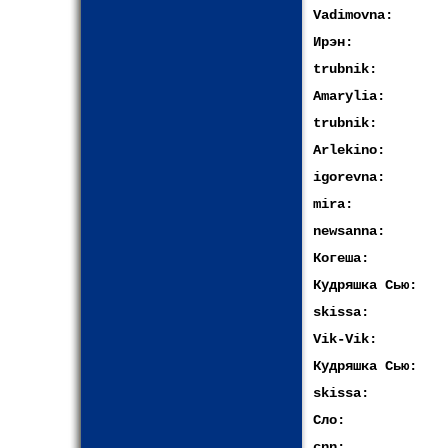
Vadimovna:
Ирэн:
trubnik:
Amarylia:
trubnik:
Arlekino:
igorevna:
mira:
newsanna:
Когеша:
Кудряшка Сью:
skissa:
Vik-Vik:
Кудряшка Сью:
skissa:
Сло:
cnn: