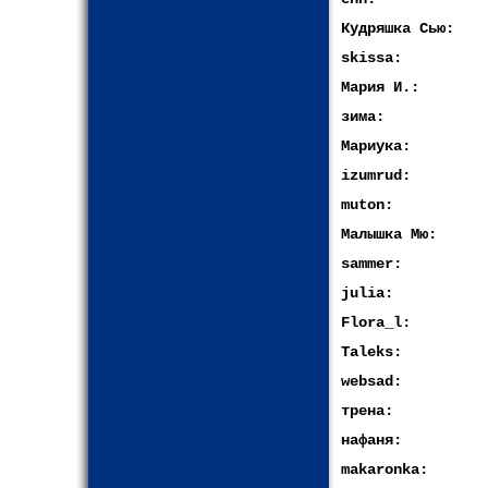
Кудряшка Сью:
skissa:
Мария И.:
зима:
Мариука:
izumrud:
muton:
Малышка Мю:
sammer:
julia:
Flora_l:
Taleks:
websad:
трена:
нафаня:
makaronka: