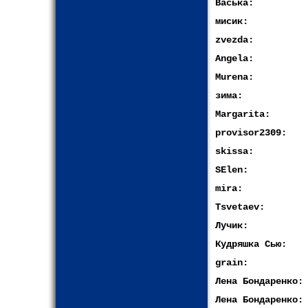
Васька:
мисик:
zvezda:
Angela:
Murena:
зима:
Margarita:
provisor2309:
skissa:
SElen:
mira:
Tsvetaev:
Лучик:
Кудряшка Сью:
grain:
Лена Бондаренко:
Лена Бондаренко: