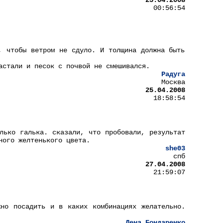
25.04.2008
00:56:54
, чтобы ветром не сдуло. И толщина должна быть
астали и песок с почвой не смешивался.
Радуга
Москва
25.04.2008
18:58:54
лько галька. сказали, что пробовали, результат
ного желтенького цвета.
she03
спб
27.04.2008
21:59:07
но посадить и в каких комбинациях желательно.
Лена Бондаренко