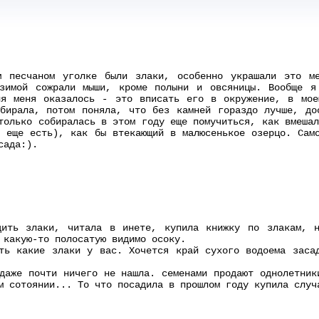
м песчаном уголке были злаки, особенно украшали это м
зимой сожрали мыши, кроме полыни и овсяницы. Вообще я
ля меня оказалось - это вписать его в окружение, в мое
бирала, потом поняла, что без камней гораздо лучше, до
только собиралась в этом году еще помучиться, как вмеша
 еще есть), как бы втекающий в малюсенькое озерцо. Сам
сада:).
дить злаки, читала в инете, купила книжку по злакам, 
 какую-то полосатую видимо осоку.
ть какие злаки у вас. Хочется край сухого водоема заса
даже почти ничего не нашла. семенами продают однолетник
м сотоянии... То что посадила в прошлом году купила случ