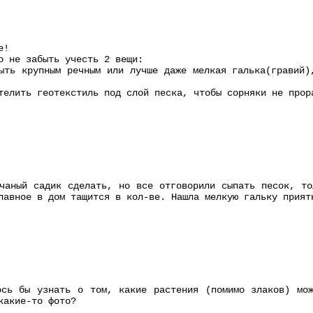
е!
о не забыть учесть 2 вещи:
ыть крупным речным или лучше даже мелкая галька(гравий)
телить геотекстиль под слой песка, чтобы сорняки не прор
чаный садик сделать, но все отговорили сыпать песок, то
лавное в дом тащится в кол-ве. Нашла мелкую гальку прият
ось бы узнать о том, какие растения (помимо злаков) мож
какие-то фото?