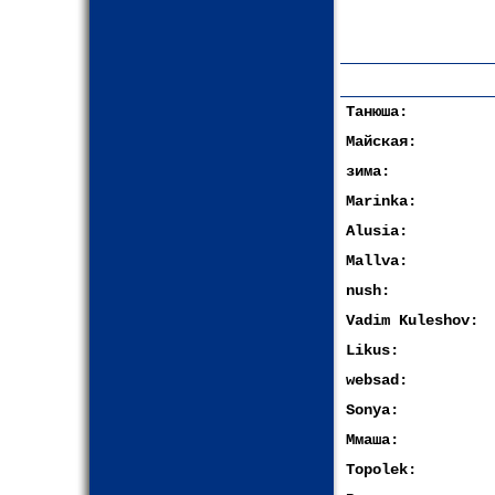
Танюша:
Майская:
зима:
Marinka:
Alusia:
Mallva:
nush:
Vadim Kuleshov:
Likus:
websad:
Sonya:
Ммаша:
Topolek: