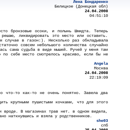
Лена Бондаренко
Белицкое (Донецкая обл)
24.04.2008
04:51:10
есто бронзовые осоки, и полынь Шмидта. Теперь
 решаю, ликвидировать это место или оставить.
м случае в газон:). Несколько раз обкладывала
статочно совсем небольшого количества случайно
лась сама судьба в виде мышей. Ручей у меня там
о по себе место смотрелось красиво, если бы не
Angela
Москва
24.04.2008
22:19:09
но что-то как-то не очень понятно. Завела два
дить крупными пушистыми кочками, что для этого
и вроде. В магазинах трав нет. в одном видела,
ано наткнувшись и взяла у родственников.
she03
спб