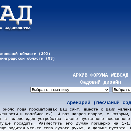
сковской области (392)
нинградской области (93)
АРХИВ ФОРУМА WEBСАД
Садовый дизайн
Аренарий (песчаный са
 около года просматриваю Ваш сайт, вместе с Вами увлек
ченности и полюбила их). И вот назрел вопрос, с которым,
т в голове идея устройства такого пустынного песчанного
лучше посадить. Разместить его думаю примерно на 1-1,
еще видится что-то типа сухого ручья, а дальше пустота. 