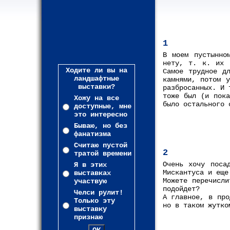
1
В моем пустынно
нету, т. к. их 
Ходите ли вы на
Самое трудное д
ландшафтные
камнями, потом у
выставки?
разбросанных. И 
тоже был (и пока
Хожу на все
было остального 
доступные, мне
это интересно
Бываю, но без
фанатизма
Считаю пустой
2
тратой времени
Очень хочу поса
Я в этих
Мискантуса и еще
выставках
Можете перечисли
участвую
подойдет?
Челси рулит!
А главное, в про
Только эту
но в таком жутко
выставку
признаю