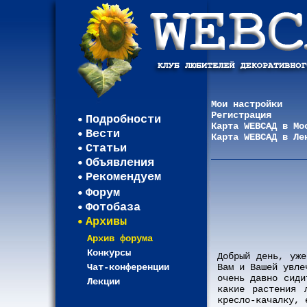
Мои настройки
Регистрация
Подробности
Карта WEBСАД в Мо
Вести
Карта WEBСАД в Ле
Статьи
Объявления
Рекомендуем
Форум
Фотобаза
Архивы
Архив форума
Конкурсы
Добрый день, уже
Чат-конференции
Вам и Вашей увле
очень давно сиди
Лекции
какие растения 
кресло-качалку, 