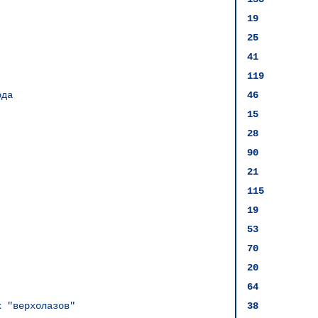
19
25
41
119
ода
46
15
28
90
21
115
19
53
70
20
64
х "верхолазов"
38