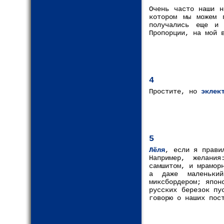
Очень часто наши н
котором мы можем 
получались еще и 
Пропорции, на мой 
4
Простите, но
эклек
5
Лёля
, если я прави
Например, желани
самшитом, и мрамор
а даже маленьки
миксбордером; япон
русских березок пу
говорю о наших пос