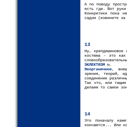
А по поводу простр
есть где. Вот руки
Конкретики пока н
садом (извините за
13
Ну, крепдешиновое 
костюма - это как
словообразовательн
ЭКЛЕКТИЗМ
м.
Неорганичное
, вне
зрения, теорий, ид
соединение различн
Так что, или тащим
делаем то самое зо
14
Это поначалу каж
кончаются... Или к