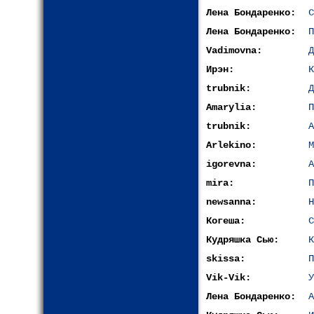
Лена Бондаренко:
С
Лена Бондаренко:
П
Vadimovna:
Д
Ирэн:
К
trubnik:
Д
Amarylia:
П
trubnik:
А
Arlekino:
М
igorevna:
А
mira:
П
newsanna:
Н
Когеша:
С
Кудряшка Сью:
К
skissa:
П
Vik-Vik:
У
Лена Бондаренко:
А