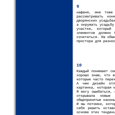
9
нафаня, мне тоже
рассматривать кон
дворянских усадьба
а окружать усадьбу
участке, который 
элементов должно 
сочетаться. На обш
простора для разно
10
Каждый понимает см
хорошо знаю, что в
которые часто пере
А чем дизайн отл
картинка, которая 
Я могу ошибаться, 
открывала новые
общепринятые канон
И мы потомки, кото
себя решить остав
основе этих тенден