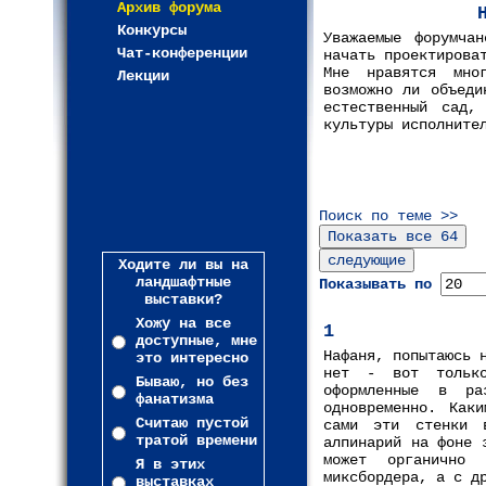
Архив форума
Конкурсы
Уважаемые форумча
Чат-конференции
начать проектирова
Мне нравятся мно
Лекции
возможно ли объеди
естественный сад,
культуры исполните
Поиск по теме >>
Ходите ли вы на
ландшафтные
Показывать по
выставки?
Хожу на все
1
доступные, мне
Нафаня, попытаюсь 
это интересно
нет - вот только
Бываю, но без
оформленные в р
фанатизма
одновременно. Каки
Считаю пустой
сами эти стенки 
тратой времени
алпинарий на фоне 
может органично 
Я в этих
миксбордера, а с д
выставках