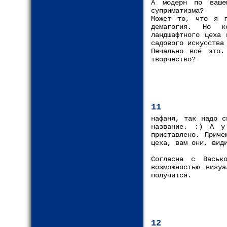
А модерн по ваше
суприматизма?
Может то, что я г
демагогия. Но к
ландшафтного цеха 
садового искусства
Печально всё это.
творчество?
11
нафаня, так надо с
название. :) А у
приставлено. Приче
цеха, вам они, вид
Согласна с Васьк
возможностью визу
получится.
12