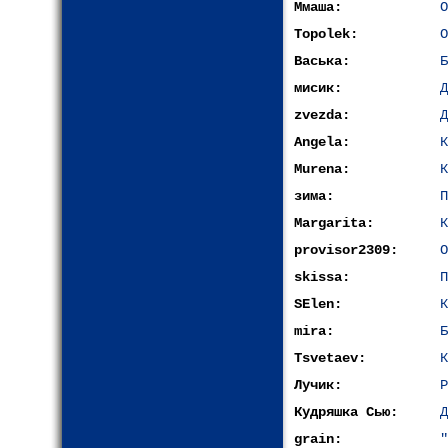
Ммаша:
О
Topolek:
О
Васька:
Б
мисик:
Д
zvezda:
Д
Angela:
К
Murena:
К
зима:
П
Margarita:
К
provisor2309:
О
skissa:
П
SElen:
К
mira:
Б
Tsvetaev:
К
Лучик:
Р
Кудряшка Сью:
Д
grain:
"