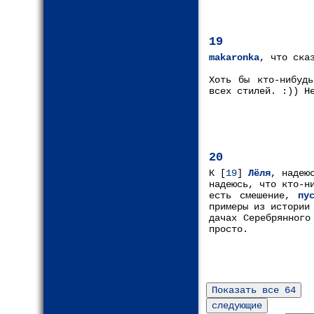
19
makaronka
, что ска
Хоть бы кто-нибудь
всех стилей. :)) Н
20
К [
19
]
Лёля
, надею
надеюсь, что кто-н
есть смешение,
пус
примеры из истории
дачах Серебрянного
просто.