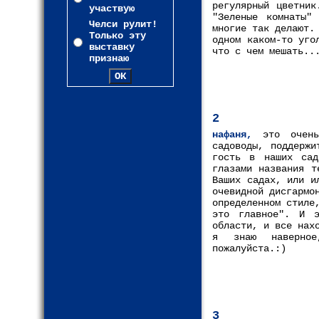
регулярный цветник
участвую
"Зеленые комнаты"
Челси рулит!
многие так делают.
Только эту
одном каком-то уго
выставку
что с чем мешать..
признаю
2
нафаня,
это очень 
садоводы, поддержи
гость в наших сад
глазами названия т
Ваших садах, или и
очевидной дисгармо
определенном стиле
это главное". И э
области, и все нах
я знаю наверное
пожалуйста.:)
3