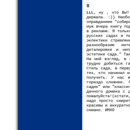
8
LLL
, ну , что Вы?
держала. :)) Наобо
оправданием "собир
муж вчера книгу по
в рекламе. Я тольк
русских садах и па
эклектики стремлен
разнообразию инт
деталировке и неп
эстетике сада." Та
На мой взгляд, в 
трудно добиться г
Стиль сада, в перв
тех, кто начинал и
получить. У нас в
гораздо сложнее. 
садик" или "класси
дачного домика с д
пожалуйста!(кстати
надо просто смири
красивы и аккуратн
смешно. ИМХО