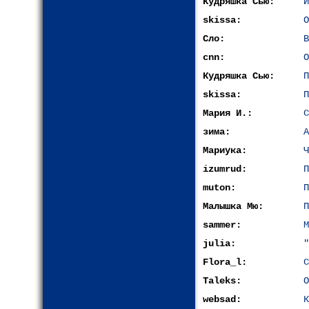
Кудряшка Сью:
И
skissa:
О
Сло:
В
cnn:
О
Кудряшка Сью:
П
skissa:
П
Мария И.:
С
зима:
А
Мариука:
Ч
izumrud:
П
muton:
П
Малышка Мю:
П
sammer:
М
julia:
"
Flora_l:
С
Taleks:
О
websad:
К