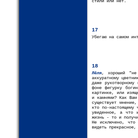
стили или нет.
17
Убегаю на самом ин
18
Лёля
, хороший "не
аккуратному цветни
даже рукотворному 
фоне фигурку богин
картинке, или изящ
и камнями? Как Вам
существует мнение,
кто по-настоящему 
увиденное, а что 
жизнь - то и получ
Не исключено, что
видеть прекрасное,