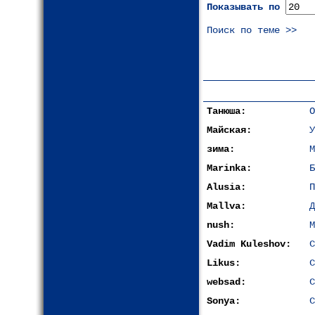
Показывать по
Поиск по теме >>
Танюша:
О
Майская:
У
зима:
М
Marinka:
Б
Alusia:
П
Mallva:
Д
nush:
М
Vadim Kuleshov:
С
Likus:
С
websad:
С
Sonya:
С