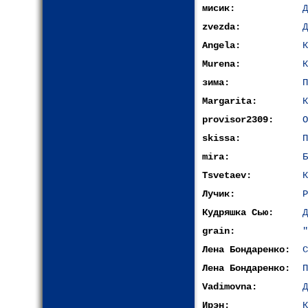
мисик:
Д
zvezda:
Д
Angela:
К
Murena:
К
зима:
П
Margarita:
К
provisor2309:
О
skissa:
П
mira:
Б
Tsvetaev:
К
Лучик:
Р
Кудряшка Сью:
Д
grain:
"
Лена Бондаренко:
С
Лена Бондаренко:
П
Vadimovna:
Д
Ирэн:
К