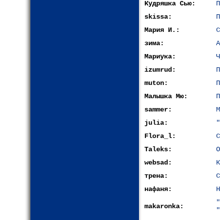
Кудряшка Сью:
П
skissa:
П
Мария И.:
С
зима:
А
Мариука:
Ч
izumrud:
П
muton:
П
Малышка Мю:
П
sammer:
М
julia:
"
Flora_l:
С
Taleks:
О
websad:
К
трена:
С
нафаня:
Н
makaronka:
"