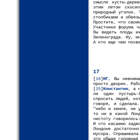
смысле кусты-дере
этим летом скоси
природный уголок. 
столбиками и обвяз
Простите, что свои
Участники форума ч
бы видеть плоды их
Зеленограда. Ну, м
А кто еще чем похв
17
[
16
]
НГ
, Вы невнима
просто дворик. Раб
[
15
]
Константин
, а 
ли один пустырь-
спросить людей, ко
говоря, и сделала.
"небо и земля, не 
то ни в какой Лон
чистоту говорилось
И что касаемо задв
Лондоне достаточн
мусора. Спрашивала
это общая головная