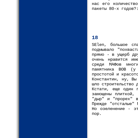
нас его количество
пакеты 80-х годов?
18
SElen, большое сп
подмывало "похваст
прямо - в ущерб др
очень нравится им
среди МАФов мног
памятника ВОВ (у
простотой и красот
Константин, ну, Вы
шло строительство 
Кстати, еще один 
замощены плиткой,
"дыр" и "прорех" в
Прежде "отсталые" 
Но озеленение - э
пор.