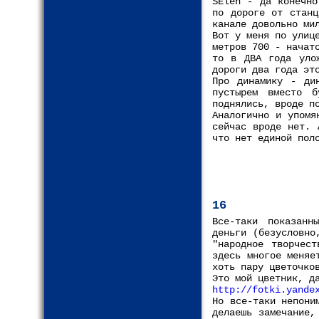
SElen - да конечно
по дороге от станц
канале довольно ми
Вот у меня по улиц
метров 700 - начат
то в ДВА года уло
дороги два года эт
Про динамику - ди
пустырем вместо 
поднялись, вроде п
Аналогично и упомя
сейчас вроде нет. 
что нет единой пол
16
Все-таки показанн
деньги (безусловно
"народное творчес
здесь многое меняе
хоть пару цветочко
Это мой цветник, д
http://fotki.yande
Но все-таки непони
делаешь замечание,