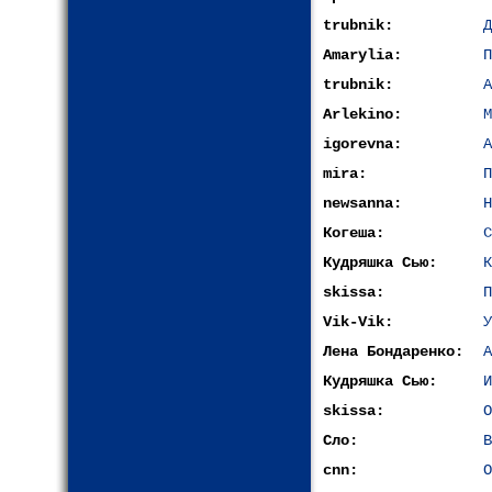
trubnik:
Д
Amarylia:
П
trubnik:
А
Arlekino:
М
igorevna:
А
mira:
П
newsanna:
Н
Когеша:
С
Кудряшка Сью:
К
skissa:
П
Vik-Vik:
У
Лена Бондаренко:
А
Кудряшка Сью:
И
skissa:
О
Сло:
В
cnn:
О