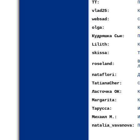
ТТ:
П
vlad25:
К
websad:
С
olga:
К
Кудряшка Сью:
П
Lilith:
К
skissa:
Т
roseland:
Л
nataflori:
Д
TatianaCher:
С
Ласточка ОК:
К
Margarita:
К
Тарусса:
И
Михаил М.:
И
natalia_vavanova:
П