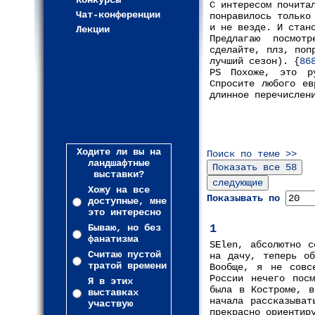
Конкурсы
С интересом почита
Чат-конференции
понравилось только
и не везде. И стан
Лекции
Предлагаю посмот
сделайте, плз, поп
лучший сезон). {
86
PS Похоже, это ру
Спросите любого ев
длинное перечислен
Ходите ли вы на
Поиск по теме >>
ландшафтные
выставки?
Хожу на все
Показывать по
доступные, мне
это интересно
Бываю, но без
1
фанатизма
SElen, абсолютно с
Считаю пустой
на дачу, теперь об
тратой времени
Вообще, я не совс
России нечего пос
Я в этих
была в Костроме, в
выставках
начала рассказыват
участвую
прекрасно ориентир