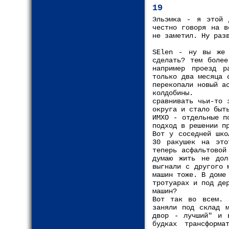
19
Эльэмка - я этой 
честно говоря на в
не заметил. Ну раз
SElen - ну вы же 
сделать? тем более
например проезд р
только два месяца 
перекопали новый а
колдобины.
сравнивать чьи-то 
округа и стало быт
ИМХО - отдельные п
подход в решении п
Вот у соседней шко
30 ракушек на это
теперь асфальтовой
думаю жить не дол
выгнали с другого 
машин тоже. В доме
тротуарах и под де
машин?
Вот так во всем. 
заняли под склад м
двор - лучший" и 
будках трансформа