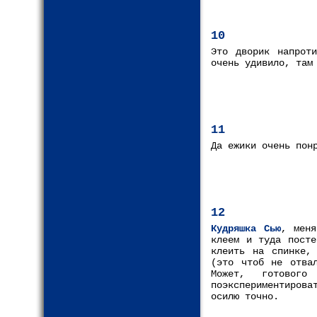
10
Это дворик напрот
очень удивило, там
11
Да ежики очень пон
12
Кудряшка Сью
, меня
клеем и туда посте
клеить на спинке,
(это чтоб не отва
Может, готовог
поэкспериментирова
осилю точно.