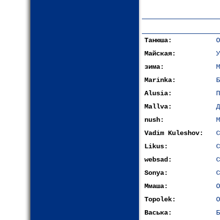
Танюша:
О
Майская:
У
зима:
М
Marinka:
Б
Alusia:
П
Mallva:
Д
nush:
М
Vadim Kuleshov:
С
Likus:
С
websad:
С
Sonya:
С
Ммаша:
О
Topolek:
О
Васька:
Б