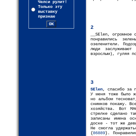
Челси рулит!
Только эту
выставку
признаю
2
__SElen, огромное 
понравились зеле
озеленители. Подо
люди заслуживают
взрослым), гуляя п
3
SElen
, спасибо за 
У меня тоже было ж
но альбом тесноват
снимков покажу. Вс
хозяйства. Вот М
стрелке сделано та
записаны имена ос
доске - тот же дев
Не смогла удержать
{
86889
}. Понравили