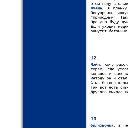
этом году стольк
Ммаша
, я пленку
безупречно иск
"природный". Так
Про дно буду ду
Если уходит медл
замутит бетонные
12
Майя
, хочу расск
горах, где усло
копаясь и валяя
методу он и стал
Стык бетона коль
Так вот есть смы
Другого выхода н
13
филифьонка
, в че