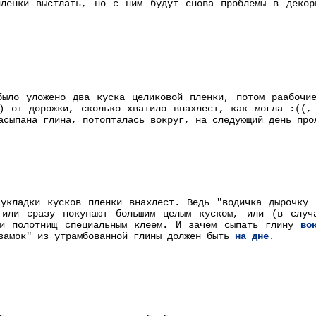
пленки выстлать, но с ним будут снова проблемы в декор
ыло уложено два куска целиковой пленки, потом раабочие
) от дорожки, сколько хватило внахлест, как могла :((,
асыпана глина, потопталась вокруг, на следующий день про
 укладки кусков пленки внахлест. Ведь "водичка дырочку 
 или сразу покупают большим целым куском, или (в случ
ки полотнищ специальным клеем. И зачем сыпать глину
во
замок" из утрамбованной глины должен быть
на дне
.