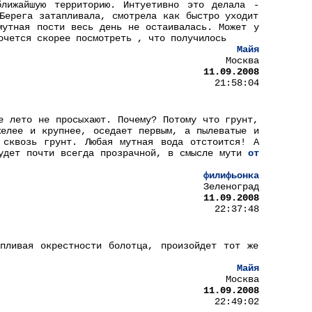
лижайшую территорию. Интуетивно это делала -
Берега затапливала, смотрела как быстро уходит
мутная пости весь день не остаивалась. Может у
очется скорее посмотреть , что получилось
Майя
Москва
11.09.2008
21:58:04
е лето не просыхают. Почему? Потому что грунт,
желее и крупнее, оседает первым, а пылеватые и
 сквозь грунт. Любая мутная вода отстоится! А
будет почти всегда прозрачной, в смысле мути
от
филифьонка
Зеленоград
11.09.2008
22:37:48
пливая окрестности болотца, произойдет тот же
Майя
Москва
11.09.2008
22:49:02