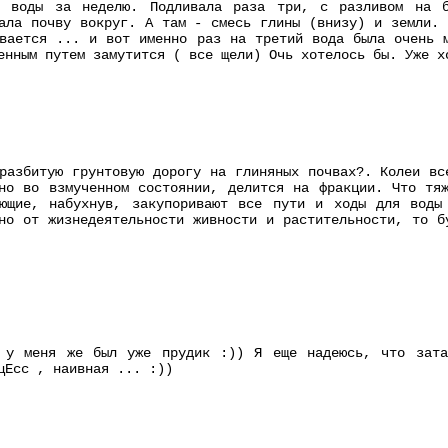
в воды за неделю. Подливала раза три, с разливом на б
ала почву вокруг. А там - смесь глины (внизу) и земли. 
вается ... и вот именно раз на третий вода была очень 
енным путем замутится ( все щели) Очь хотелось бы. Уже х
разбитую грунтовую дорогу на глиняных почвах?. Колеи вс
но во взмученном состоянии, делится на фракции. Что тя
яющие, набухнув, закупоривают все пути и ходы для воды
но от жизнедеятельности живности и растительности, то 
 у меня же был уже прудик :)) Я еще надеюcь, что зата
цЕсс , наивная ... :))