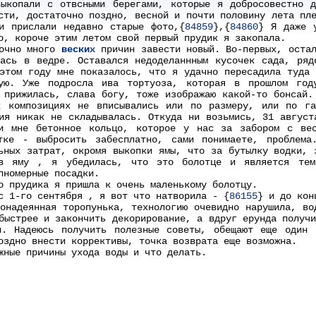
выкопали с отвсными берегами, которые я добросовестно д
сти, достаточно поздно, весной и почти половину лета пл
и прислали недавно старые фото,{
84859
},{
84860
} Я даже 
о, короче этим летом свой первый прудик я закопала.
точно много
веских
причин завести новый. Во-первых, остал
лась в ведре. Оставался недоделаннным кусочек сада, ряд
этом году мне показалось, что я удачно пересадила туда 
чую. Уже подросла ива тортуоза, которая в прошлом го
 прижилась, слава богу, тоже изображаю какой-то бонсай.
х композициях не вписывались или по размеру, или по г
ия никак не складывалась. Откуда ни возьмись, 31 август
и мне бетонное кольцо, которое у нас за забором с вес
тке - выбросить забесплатно, сами понимаете, проблема
ьных затрат, окромя выкопки ямы, что за бутылку водки, 
в яму , я убедилась, что это болотце и является тем 
пномерные посадки.
о прудика я пришла к очень маленькому болотцу.
с 1-го сентября , я вот что натворила - {
86155
} и до кон
онадеянная торопунька, технологию очевидно нарушила, во
ыстрее и закончить декорирование, а вдруг ерунда получи
и. Надеюсь получить полезные советы, обещают еще один 
оздно внести коррективы, точка возврата еще возможна.
жные причины ухода воды и что делать.