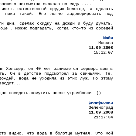
росшего потомства скакало по саду ....
иметь естественный прудик-болотце, а сделать
т пока такой. Его легче задекорировать под
ти дни, сделаю скидку на дожди и буду думать.
роще . Можно подгадать, когда кто-то из соседей
Майя
Москва
11.09.2008
15:12:07
пп Хольцер, он 40 лет занимается фермерством в
ть. Он в детстве подсмотрел за свиньями. Те,
дождей, вода не уходила из этих луж. По этому
зводит...
дно посидеть-помутить после утрамбовки :))
филифьонка
Зеленоград
11.09.2008
21:17:34
ото видно, что вода в болотце мутная. Это мой