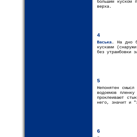
большим куском 
верха.
4
Васька
. На дно б
кусками (снаружи
без утрамбовки з
5
Непонятен смысл
водоемов пленку
проклеивают сты
него, значит и "
6