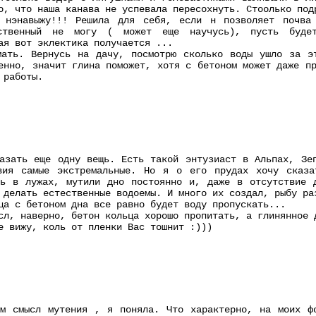
о, что наша канава не успевала пересохнуть. Стоолько под
 нэнавыжу!!! Решила для себя, если н позволяет почва 
уственный не могу ( может еще научусь), пусть буде
ая вот эклектика получается ...
мать. Вернусь на дачу, посмотрю сколько воды ушло за э
енно, значит глина поможет, хотя с бетоном может даже п
 работы.
азать еще одну вещь. Есть такой энтузиаст в Альпах, Зе
вия самые экстремальные. Но я о его прудах хочу сказа
сь в лужах, мутили дно постоянно и, даже в отсутствие 
 делать естественные водоемы. И много их создал, рыбу ра
ца с бетоном дна все равно будет воду пропускать...
сл, наверно, бетон кольца хорошо пропитать, а глинянное 
е вижу, коль от пленки Вас тошнит :)))
м смысл мутения , я поняла. Что характерно, на моих ф