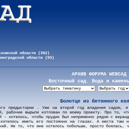
сковской области (392)
нинградской области (93)
АРХИВ ФОРУМА WEBСАД
Восточный сад. Вода и камен
Болотце из бетонного ко
ого предыстории . Уже на второй год владения садом, я
й, рабочие вырыли котлован по моему проекту. Про то, чт
й - хотелось, чтобы прудик был непременно рядом с веран
 хотелось иметь его постоянно на глазах. А места там н
кий. Не то, что мне хотелось побольше, просто боялась, 