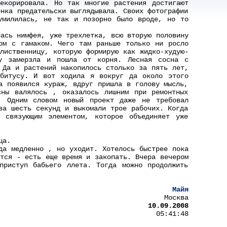
екорировала. Но так многие растения достигают
енка предательски выглядывала. Своих фотографии
умилилась, не так и позорно было вроде, но то
ась нимфея, уже трехлетка, всю вторую половину
ом с гамаком. Чего там раньше только ни росло
лиственницу, которую формирую как жидко-худую-
ду замерзла и пошла от корня. Лесная сосна с
 Да и растений накопилось столько за пять лет,
абитусу. И вот ходила я вокруг да около этого
а появился кураж, вдруг пришла в голову мысль,
ны валялось , оказалось лишним при ремонтных
. Одним словом новый проект даже не требовал
за шесть секунд и выкомали трое рабочих. Когда
связующим элементом, которое объединяет уже
ца.
да медленно , но уходит. Хотелось быстрее пока
тся - есть еще время и закопать. Вчера вечером
приступ бабьего ллета. Тогда можно продолжить
Майя
Москва
10.09.2008
05:41:48