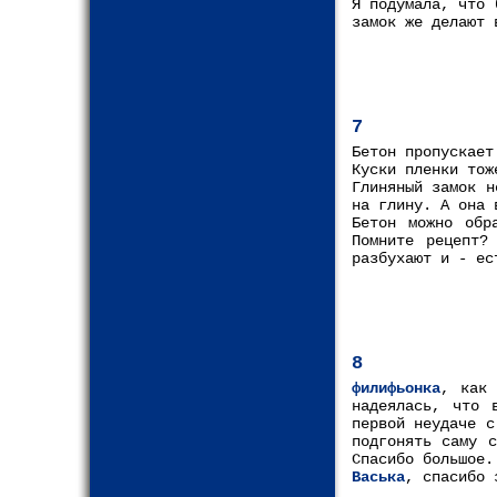
Я подумала, что 
замок же делают 
7
Бетон пропускает
Куски пленки тож
Глиняный замок н
на глину. А она 
Бетон можно обр
Помните рецепт?
разбухают и - ес
8
филифьонка
, как 
надеялась, что 
первой неудаче с
подгонять саму 
Спасибо большое.
Васька
, спасибо 