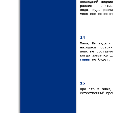
последний подли
разлив - прпитыв
вода, куда разли
меня все естеств
14
Майя, Вы видели 
находясь постоян
илистые составл
когда заилится д
глины
не будет.
15
Про ето я знаю,
естественный про