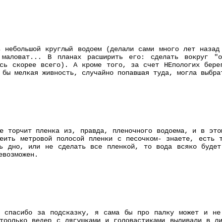
 небольшой круглый водоем (делали сами много лет назад
 маловат... В планах расширить его: сделать вокруг "о
сь скорее всего). А кроме того, за счет НЕпологих бере
 бы мелкая живность, случайно попавшая туда, могла выбра
е торчит пленка из, правда, пленочного водоема, и в это
еить метровой полосой пленки с песочком- знаете, есть 
ть дно, или не сделать все пленкой, то вода всяко будет
евозможен.
 спасибо за подсказку, я сама бы про палку может и не
тоолько ведер с лягушками и головастиками выливали в л