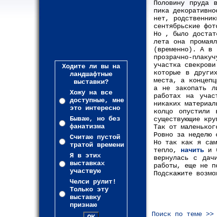
Половину пруда 
пика декоративно
нет, родственник
сентябрьские фот
Но , было доста
лета она промая
(временно). А в 
прозрачно-плаку
участка свекрови
Ходите ли вы на
которые в други
ландшафтные
места, а концепц
выставки?
а не закопать л
Хожу на все
работах на учас
доступные, мне
никаких материал
это интересно
колцо опустили 
Бываю, но без
существующие кру
фанатизма
Так от маленьког
Ровно за неделю 
Считаю пустой
Но так как я сам
тратой времени
тепло,
начить
и б
Я в этих
вернулась с дач
выставках
работы, еще не п
участвую
Подскажите возмо
Челси рулит!
Только эту
выставку
признаю
Поиск по теме >>