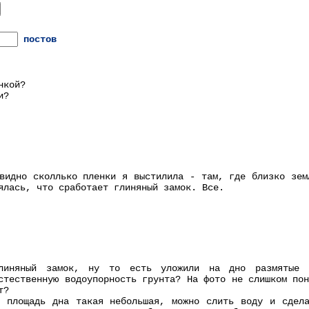
постов
нкой?
и?
видно сколлько пленки я выстилила - там, где близко зем
ялась, что сработает глиняный замок. Все.
иняный замок, ну то есть уложили на дно размятые л
стественную водоупорность грунта? На фото не слишком по
т?
з площадь дна такая небольшая, можно слить воду и сдела