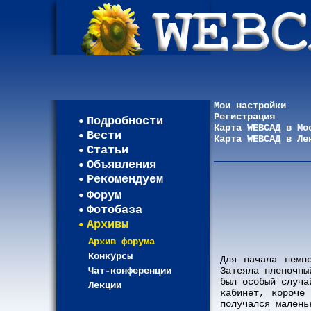
Мои настройки
Регистрация
Подробности
Карта WEBСАД в Мо
Вести
Карта WEBСАД в Ле
Статьи
Объявления
Рекомендуем
Форум
Фотобаза
Архивы
Архив форума
Конкурсы
Для начала немн
Чат-конференции
Затеяла пленочны
был особый случа
Лекции
кабинет, короче
получался малень