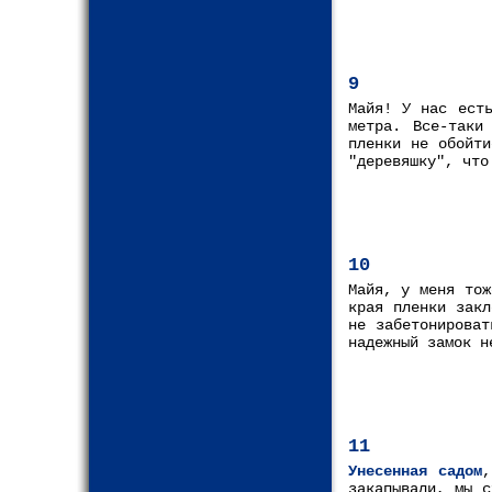
9
Майя! У нас есть
метра. Все-таки
пленки не обойти
"деревяшку", что
10
Майя, у меня тож
края пленки закл
не забетонирова
надежный замок н
11
Унесенная садом
,
закапывали, мы с