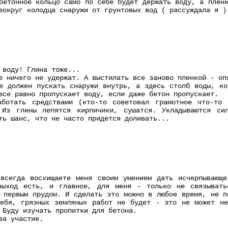
бетонное кольцо само по себе будет держать воду, а плен
вокруг колодца снаружи от грунтовых вод ( рассуждала я )
 воду! Глина тоже...
е ничего не удержат. А выстилать все заново пленкой - оп
е должен пускать снаружи внутрь, а здесь столб воды, ко
все равно пропускает воду, если даже бетон пропускает.
аботать средствами (кто-то советовал грамотное что-то
 Из глины лепятся кирпичики, сушатся. Укладываются си
ть шанс, что не часто придется доливать...
всегда восхищаете меня своим умением дать исчерпывающе
выход есть, и главное, для меня - только не связывать
 первым прудом. И сделать это можно в любое время, не п
себя, грязных земляных работ не будет - это не может не
 Буду изучать пропитки для бетона.
за участие.