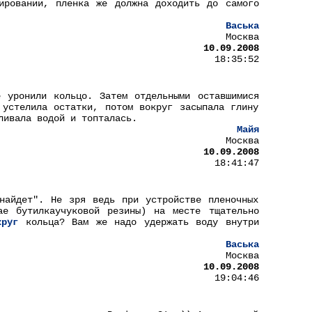
ировании, пленка же должна доходить до самого
Васька
Москва
10.09.2008
18:35:52
 уронили кольцо. Затем отдельными оставшимися
 устелила остатки, потом вокруг засыпала глину
ливала водой и топталась.
Майя
Москва
10.09.2008
18:41:47
найдет". Не зря ведь при устройстве пленочных
ае бутилкаучуковой резины) на месте тщательно
круг
кольца? Вам же надо удержать воду внутри
Васька
Москва
10.09.2008
19:04:46