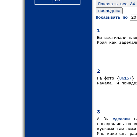
Показывать по
1
Вы выстилали пле
Края как заделал
2
На фото {
86157
} 
начала. Я понаде
3
А Вы
сделали
гл
понадеялись на е
кусками там лежи
Мне кажется, ра