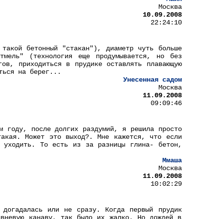
Москва
10.09.2008
22:24:10
 такой бетонный "стакан"), диаметр чуть больше
тмель" (технология еще продумывается, но без
гов, приходиться в прудике оставлять плавающую
ться на берег...
Унесенная садом
Москва
11.09.2008
09:09:46
м году, после долгих раздумий, я решила просто
такая. Может это выход?. Мне кажется, что если
 уходить. То есть из за разницы глина- бетон,
Ммаша
Москва
11.09.2008
10:02:29
 догадалась или не сразу. Когда первый прудик
ивневую канаву, так было их жалко. Но дождей в