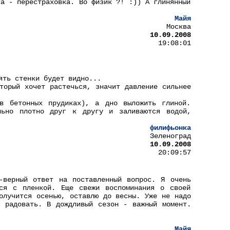
ка - перестраховка. Во физик ?! :)) А глинянный
Майя
Москва
10.09.2008
19:08:01
ять стенки будет видно...
торый хочет растечься, значит давление сильнее
 в бетонных прудиках), а дно выложить глиной.
льно плотно друг к другу и заливаются водой,
филифьонка
Зеленоград
10.09.2008
20:09:57
-верный ответ на поставленный вопрос. Я очень
ся с пленкой. Еще свежи воспоминания о своей
олучится осенью, оставлю до весны. Уже не надо
 радовать. В дождливый сезон - важный момент.
Майя