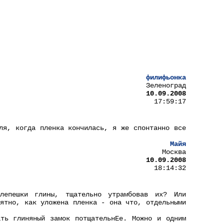
филифьонка
Зеленоград
10.09.2008
17:59:17
ля, когда пленка кончилась, я же спонтанно все
Майя
Москва
10.09.2008
18:14:32
епешки глины, тщательно утрамбовав их? Или
нятно, как уложена пленка - она что, отдельными
ть глиняный замок потщательнЕе. Можно и одним