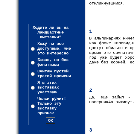
откликнувшимся.
Ходите ли вы на
1
ландшафтные
выставки?
В альпинариях ниче
как флокс шиловидн
Хожу на все
цветут обильно и я
доступные, мне
время это симпатич
это интересно
год уже будет хоро
Бываю, но без
даже без корней, е
фанатизма
Считаю пустой
тратой времени
Я в этих
выставках
2
участвую
Да, еще забыл - 
Челси рулит!
наверняк4а выживут
Только эту
выставку
признаю
3