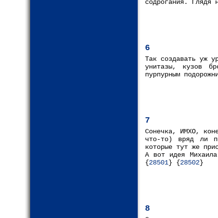
содрогания. Глядя 
6
Так создавать уж у
унитазы, кузов бр
пурпурным подорожн
7
Сонечка, ИМХО, кон
что-то) вряд ли п
которые тут же при
А вот идея Михаила
{
28501
} {
28502
}
8