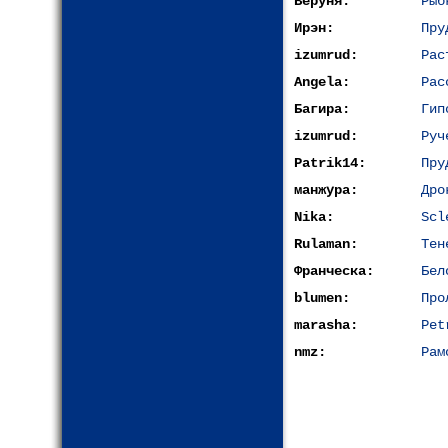
Веруня:
Рыб
Ирэн:
Пру
izumrud:
Рас
Angela:
Рас
Багира:
Гип
izumrud:
Руч
Patrik14:
Пру
манжура:
Дро
Nika:
Scl
Rulaman:
Тен
Франческа:
Бел
blumen:
Про
marasha:
Pet
nmz:
Рам