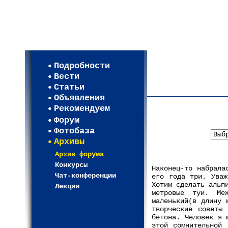
Мои настройки
Регистрация
Подробности
Карта WEBСАД в Моск
Вести
Карта WEBСАД в Лени
Статьи
(93)
Объявления
Рекомендуем
Форум
В
Фотобаза
Архивы
Архив форума
Конкурсы
Наконец-то набрала
Чат-конференции
его года три. Уваж
Хотим сделать альп
Лекции
метровые туи. Ме
маленький(в длину 
творческие советы 
бетона. Человек я 
этой сомнительной 