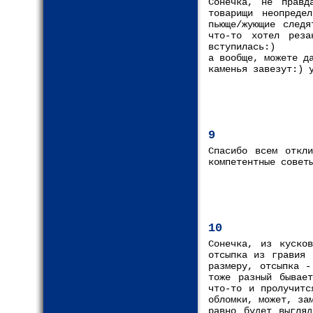
Сонечка, не правд
товарищи неопреде
пьюще/жующие следя
что-то хотел реза
вступилась:)
а вообще, можете д
каменья завезут:) 
9
Спасибо всем откли
компетентные совет
10
Сонечка, из куско
отсыпка из гравия 
размеру, отсыпка -
тоже разный бывае
что-то и пролучитс
обломки, может, за
равно будет выгляд