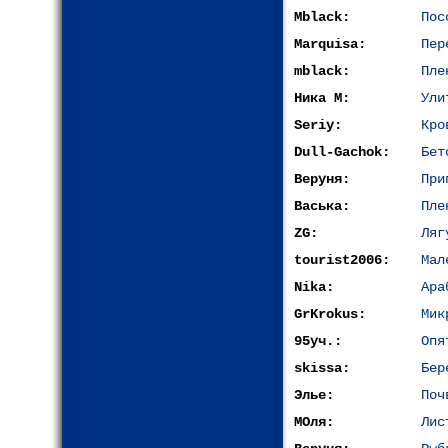
Mblack:
Пос
Marquisa:
Пер
mblack:
Пле
Ника М:
Ули
Seriy:
Кро
Dull-Gachok:
Бет
Веруня:
При
Васька:
Пле
ZG:
Ляг
tourist2006:
Мал
Nika:
Ара
GrKrokus:
Мик
95уч.:
Опя
skissa:
Бер
Элье:
Поч
МОля:
Лис