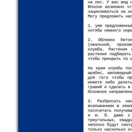
на лес. У вас вид 
Вполне возможно ч
зацикливаться на н
Могу предложить не
1. уже предложенны
хотябы немного нор
2. Обломки бетон
(овальной, произв
клумба. Растения 
растения подбирать
чтобы прикрыть по 
На края клумбы пос
арабис, шиловидный
для того чтобы пр
можете либо делат
гравий и сделать в
Основное направлен
3. Разбросать на
вкапыванием в земл
посочетать получив
и м. б. даже с 
треугольных, квад
неплохо будут смот
только насколько о