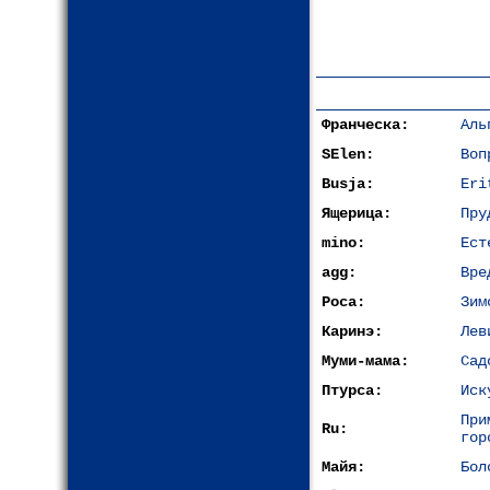
Франческа:
Аль
SElen:
Воп
Busja:
Eri
Ящерица:
Пру
mino:
Ест
agg:
Вре
Роса:
Зим
Каринэ:
Лев
Муми-мама:
Сад
Птурса:
Иск
При
Ru:
гор
Майя:
Бол