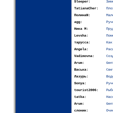
Sleeper:
Зим
TatianaCher:
Пло
ПолинаN:
Мал
agg:
Руч
Ника М:
Пру
Levsha:
Пом
тарусса:
Как
Angela:
Рас
Vadimovna:
Соз
Arum:
Gen
Васька:
Све
Лазурь:
Вод
Sonya:
Руч
tourist2006:
Рыб
tatka:
Нас
Arum:
Gen
слоник:
Очи