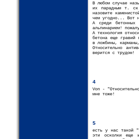
В любом случае на
их парадным т. ск
назовите каменисто
чем угодно... Вот 
А среди бетонных 
альпинарием! пожал
А технология относ
бетона еще гравий 
в ложбины, карманы
Относительно анти
верится с трудом!
4
Von - "Относительн
мне тоже!
5
есть у нас такой "
эти осколки еще 