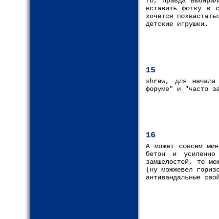
то, правда выбирал
вставить фотку в с
хочется похвастать
детские игрушки.
15
shrew, для начала
форуме" и "часто з
16
А может совсем мин
бетон и усиленно
замшелостей, то мо
(ну можжевел гориз
антивандальные сво