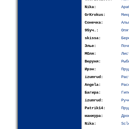
Nika:
Ара
GrKrokus:
Мик
Сонечка:
Аль
95уч.:
Опя
skissa:
Бер
Элье:
Поч
МОля:
Лис
Веруня:
Рыб
Ирэн:
Пру
izumrud:
Рас
Angela:
Рас
Багира:
Гип
izumrud:
Руч
Patrik14:
Пру
манжура:
Дро
Nika:
Scl