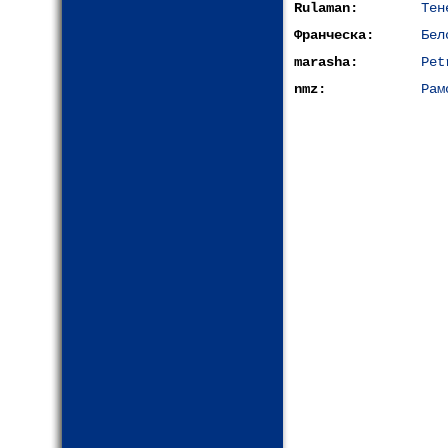
Rulaman:
Тен
Франческа:
Бел
marasha:
Pet
nmz:
Рам