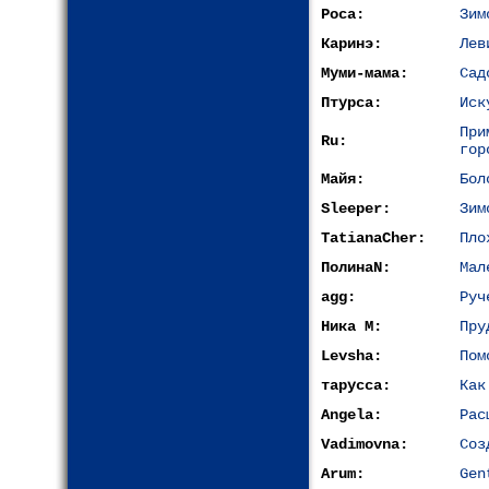
Роса:
Зим
Каринэ:
Лев
Муми-мама:
Сад
Птурса:
Иск
При
Ru:
гор
Майя:
Бол
Sleeper:
Зим
TatianaCher:
Пло
ПолинаN:
Мал
agg:
Руч
Ника М:
Пру
Levsha:
Пом
тарусса:
Как
Angela:
Рас
Vadimovna:
Соз
Arum:
Gen