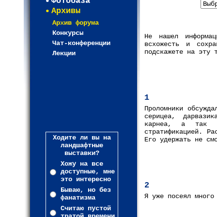
Фотобаза
Архивы
Архив форума
Конкурсы
Не нашел информац
Чат-конференции
всхожесть и сохр
подскажете на эту 
Лекции
1
Проломники обсужда
серицеа, дарвазик
карнеа, а так в
стратификацией. Ра
Ходите ли вы на
Его удержать не см
ландшафтные
выставки?
Хожу на все
доступные, мне
это интересно
2
Бываю, но без
Я уже посеял много
фанатизма
Считаю пустой
тратой времени