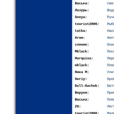
Васька:
Све
Лазурь:
Вод
Sonya:
Руч
tourist2006:
Рыб
tatka:
Нас
Arum:
Gen
слоник:
Очи
Mblack:
Пос
Marquisa:
Пер
mblack:
Пле
Ника М:
Ули
Seriy:
Кро
Dull-Gachok:
Бет
Веруня:
При
Васька:
Пле
ZG:
Ляг
tourist2006:
Мал