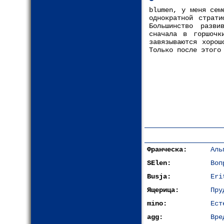
blumen, у меня сем
однократной страти
Большинство разви
сначала в горшочк
завязываются хорош
Только после этого
Франческа:
Аль
SElen:
Воп
Busja:
Eri
Ящерица:
Пру
mino:
Ест
agg:
Вре