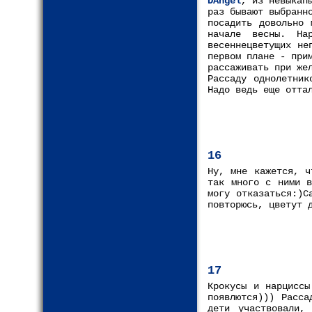
DAngel
, из невыкап
раз бывают выбранн
посадить довольно 
начале весны. На
весеннецветущих не
первом плане - при
рассаживать при же
Рассаду однолетник
Надо ведь еще отта
16
Ну, мне кажется, ч
так много с ними в
могу отказаться:)С
повторюсь, цветут 
17
Крокусы и нарциссы
появлются))) Расса
дети участвовали,