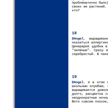
проблематично было
своих же растений.
кто?
18
DAngel
, выращиван
оказаться аллергик
Цинерария удобна в
"зелёные". Сразу м
серебристый. В пак
19
DAngel
, я в этом г
школьным клумбам, 
выращивается дово
долго, расцветка с
неоднократные ночн
Фото совсем плохое