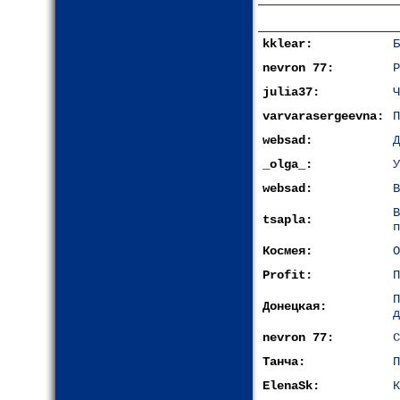
kklear:
Б
nevron 77:
Р
julia37:
Ч
varvarasergeevna:
П
websad:
Д
_olga_:
У
websad:
В
tsapla:
п
Космея:
О
Profit:
П
Донецкая:
д
nevron 77:
С
Танча:
П
ElenaSk:
К