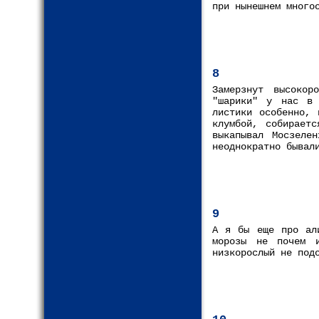
при нынешнем много
8
Замерзнут высокор
"шарики" у нас в 
листики особенно, 
клумбой, собирает
выкапывал Мосзеле
неоднократно бывал
9
А я бы еще про али
морозы не почем 
низкорослый не под