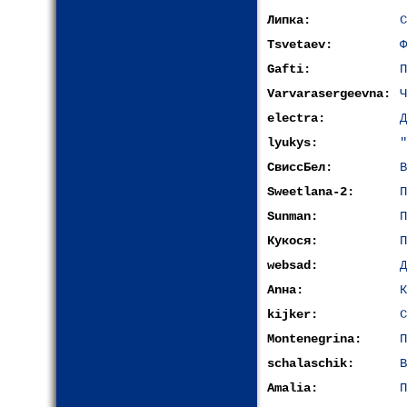
Липка:
С
Tsvetaev:
Ф
Gafti:
П
Varvarasergeevna:
Ч
electra:
Д
lyukys:
"
СвиссБел:
В
Sweetlana-2:
П
Sunman:
П
Кукося:
П
websad:
Д
Anнa:
К
kijkеr:
С
Montenegrina:
П
schalaschik:
В
Amalia:
П