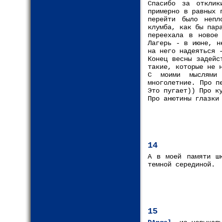
Спасибо за отклик
примерно в равных 
перейти было непл
клумба, как бы пар
переехала в новое
Лагерь - в июне, н
на него надеяться 
Конец весны задейс
такие, которые не 
С моими мыслями 
многолетние. Про п
Это пугает)) Про к
Про анютины глазки
14
А в моей памяти шк
темной серединой.
15