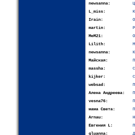
newsanna:
Ц
L_miss:
К
Irain:
О
martin:
Р
MeM21:
О
Lilith:
М
newsanna:
К
Майская:
П
massha:
С
kijkеr:
С
websad:
П
Алена Андреева:
П
vesna76:
П
мама Света:
П
Arnau:
Н
Евгения L:
П
gluanna:
Д