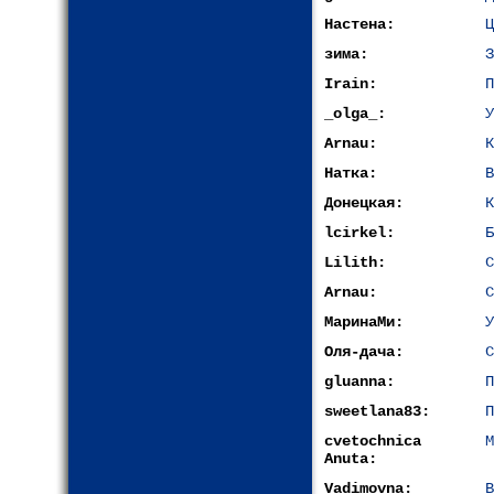
Настена:
Ц
зима:
З
Irain:
П
_olga_:
У
Arnau:
К
Натка:
В
Донецкая:
К
lcirkel:
Б
Lilith:
С
Arnau:
С
МаринаМи:
У
Оля-дача:
С
gluanna:
П
sweetlana83:
П
cvetochnica
М
Anuta:
Vadimovna:
В