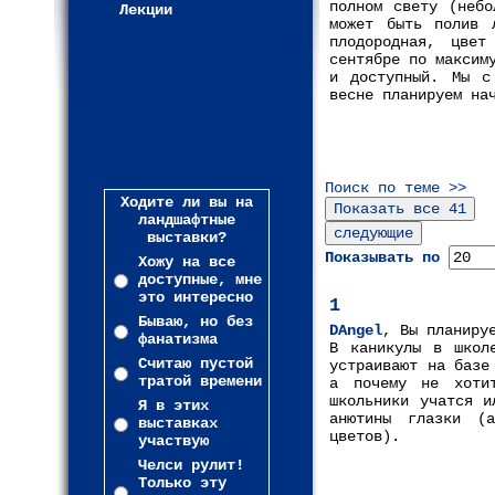
полном свету (небо
Лекции
может быть полив 
плодородная, цвет
сентябре по максим
и доступный. Мы с
весне планируем на
Поиск по теме >>
Ходите ли вы на
ландшафтные
выставки?
Показывать по
Хожу на все
доступные, мне
это интересно
1
Бываю, но без
DAngel
, Вы планиру
фанатизма
В каникулы в школ
Считаю пустой
устраивают на базе
тратой времени
а почему не хотит
школьники учатся и
Я в этих
анютины глазки (
выставках
цветов).
участвую
Челси рулит!
Только эту