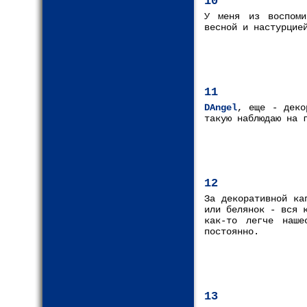
10
У меня из воспоми
весной и настурцие
11
DAngel
, еще - деко
такую наблюдаю на 
12
За декоративной ка
или белянок - вся 
как-то легче наше
постоянно.
13