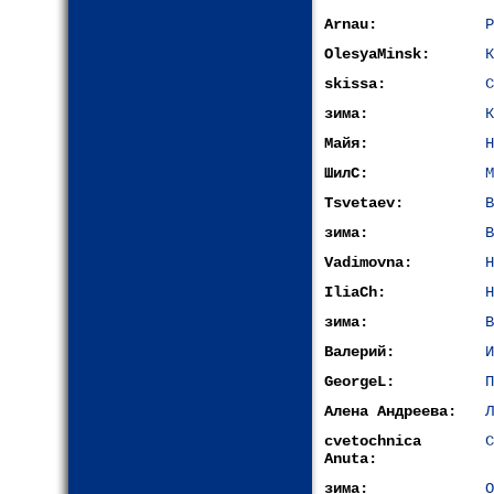
Arnau:
Р
OlesyaMinsk:
К
skissa:
С
зима:
К
Майя:
Н
ШилС:
М
Tsvetaev:
В
зима:
В
Vadimovna:
Н
IliaCh:
Н
зима:
В
Валерий:
И
GeorgeL:
П
Алена Андреева:
Л
cvetochnica
С
Anuta:
зима:
О