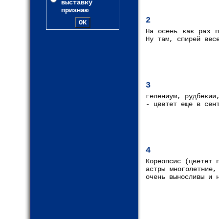
выставку
признаю
2
На осень как раз п
Ну там, спирей вес
3
гелениум, рудбекии
- цветет еще в сен
4
Кореопсис (цветет 
астры многолетние,
очень выносливы и 