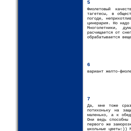
5
Фиолетовый качес
тагетесы, в общес
погоде, неприхотли
цинерария. Но надо
Многолетники, ду
расчищается от сне
обрабатывается вещ
6
вариант желто-фиол
7
Да, мне тоже сра
потихоньку на защ
маленько, а к обед
Они ведь способны 
первого же замороз
школьные цветы:)) 