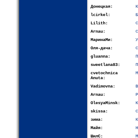
Донецкая:
К
lcirkel:
Б
Lilith:
С
Arnau:
С
МаринаМи:
У
Оля-дача:
С
gluanna:
П
sweetlana83:
П
cvetochnica
М
Anuta:
Vadimovna:
В
Arnau:
Р
OlesyaMinsk:
К
skissa:
С
зима:
К
Майя:
Н
ШилС:
М