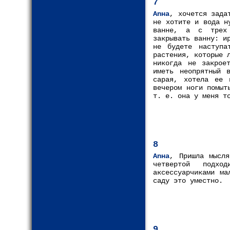
7
Anнa
, хочется зада
не хотите и вода н
ванне, а с трех 
закрывать ванну: и
не будете наступа
растения, которые 
никогда не закрое
иметь неопрятный 
сарая, хотела ее 
вечером ноги помыт
т. е. она у меня т
8
Anнa
, Пришла мысл
четвертой подхо
аксессуарчиками ма
саду это уместно.
9