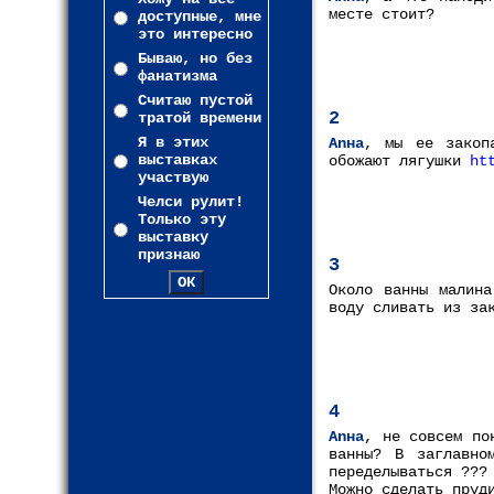
месте стоит?
доступные, мне
это интересно
Бываю, но без
фанатизма
Считаю пустой
2
тратой времени
Я в этих
Anнa
, мы ее закоп
выставках
обожают лягушки
ht
участвую
Челси рулит!
Только эту
выставку
признаю
3
Около ванны малина
воду сливать из за
4
Anнa
, не совсем по
ванны? В заглавно
переделываться ???
Можно сделать пруд