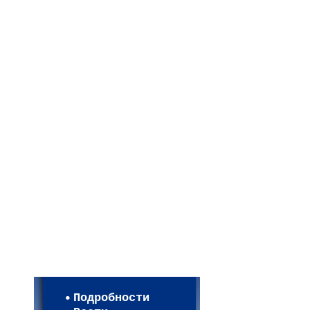
Мои настройки
Регистрация
Подробности
Карта WEBСАД в Моск