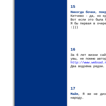
15
Никогда бочки, пок
Китчево - да, но к
Вот если это была 
Я бы первая в очер
:)))
16
За 6 лет жизни сай
увы, не помню авто
http://www.websad.
Два водоёма рядом.
17
Майя
, Я же не диз
народу.