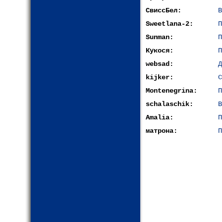
СвиссБел:
В
Sweetlana-2:
П
Sunman:
П
Кукося:
П
websad:
Д
kijkеr:
С
Montenegrina:
П
schalaschik:
В
Amalia:
П
матрона:
П