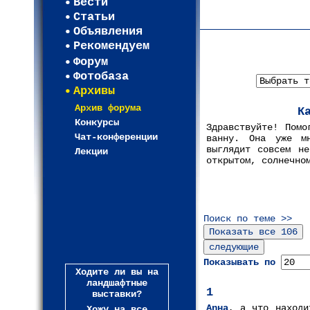
Вести
Карта WEBСАД в Лени
Статьи
(93)
Объявления
Рекомендуем
Форум
Фотобаза
Архивы
Архив форума
К
Конкурсы
Здравствуйте! Помо
Чат-конференции
ванну. Она уже м
выглядит совсем не
Лекции
открытом, солнечно
Поиск по теме >>
Показывать по
Ходите ли вы на
ландшафтные
1
выставки?
Anнa
, а что находи
Хожу на все