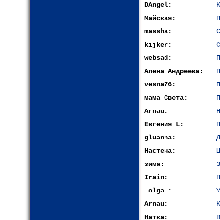
DAngel:
К
Майская:
П
massha:
С
kijkеr:
С
websad:
П
Алена Андреева:
П
vesna76:
П
мама Света:
П
Arnau:
Н
Евгения L:
П
gluanna:
Д
Настена:
Ц
зима:
З
Irain:
П
_olga_:
У
Arnau:
К
Натка:
В