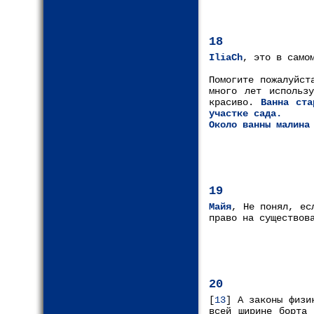
18
IliaCh
, это в само
Помогите пожалуйст
много лет использ
красиво.
Ванна ста
участке сада.
Около ванны малина
19
Майя
, Не понял, ес
право на существов
20
[
13
] А законы физи
всей ширине борта 