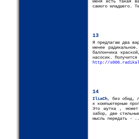
меня есть такая в
самого младшего. Т
13
Я предлагаю два ва
менее радикальное.
баллончика краской
насосик. Получится
http://s006.radika
14
IliaCh
, без обид, 
к компьютерным про
Это шутка , может
забор, две стильны
мысль передать - .