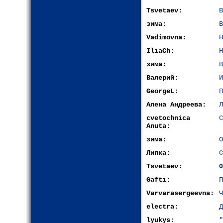
Tsvetaev:
В
зима:
В
Vadimovna:
Н
IliaCh:
Н
зима:
В
Валерий:
И
GeorgeL:
П
Алена Андреева:
Л
cvetochnica
С
Anuta:
зима:
О
Липка:
С
Tsvetaev:
Ф
Gafti:
П
Varvarasergeevna:
Ч
electra:
Д
lyukys:
"