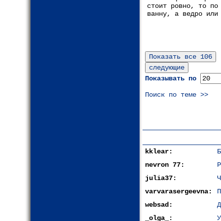
стоит ровно, то по
ванну, а ведро или
Показывать по
Поиск по теме >>
kklear:
Б
nevron 77:
Р
julia37:
Ч
varvarasergeevna:
П
websad:
Д
_olga_:
У