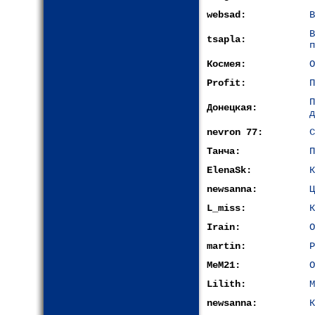
websad:
В
tsapla:
п
Космея:
О
Profit:
П
Донецкая:
д
nevron 77:
С
Танча:
П
ElenaSk:
К
newsanna:
Ц
L_miss:
К
Irain:
О
martin:
Р
MeM21:
О
Lilith:
М
newsanna:
К