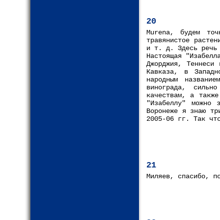
20
Murena, будем точ
травянистое растен
и т. д. Здесь речь
Настоящая "Изабелл
Джорджия, Теннеси 
Кавказа, в Западн
народным название
винограда, сильно
качествам, а также
"Изабеллу" можно 
Воронеже я знаю тр
2005-06 гг. Так чт
21
Миляев, спасибо, п