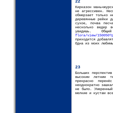
22
Кирказон маньчжурс
не агрессивен. Нес
обмерзает только н
деревянные рейки д
сухое, почва песч
несколько ведер 
увидишь. Общ
flora/view/150050?
приходится добавля
Одна из моих любим
23
Больших перспектив
высоким летним т
прекрасно перенё
неоднократно зашка
не было. Умеренный
мелкие и кустам вс