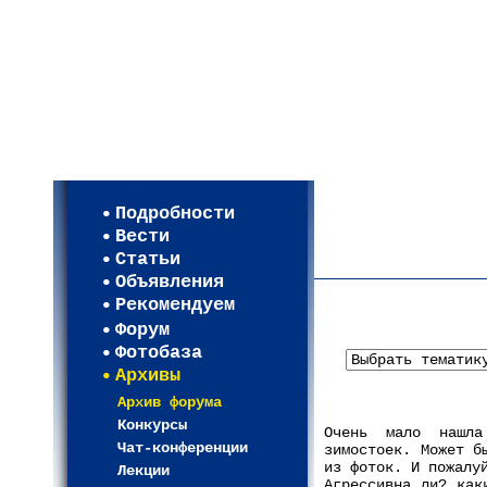
Мои настройки
Регистрация
Подробности
Карта WEBСАД в Моск
Вести
Карта WEBСАД в Лени
Статьи
(93)
Объявления
Рекомендуем
Форум
Фотобаза
Архивы
Архив форума
Конкурсы
Очень мало нашла
Чат-конференции
зимостоек. Может б
из фоток. И пожалу
Лекции
Агрессивна ли? как