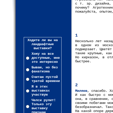
с т. зр. дизайна,
почему? Агротехни
пожалуйста, опытом
1
Ходите ли вы на
Несколько лет наза
ландшафтные
в одном из моско
выставки?
подмерзает. Цветёт
такие крупные, как
Хожу на все
Но кирказон, в отл
доступные, мне
быстрее.
это интересно
Бываю, но без
фанатизма
Считаю пустой
тратой времени
2
Я в этих
выставках
Миляев
, спасибо. Х
участвую
И как быстро с мо
она, в сравнении, 
Челси рулит!
своими побегами мо
Только эту
безобразничал. Так
выставку
На какой опоре дер
признаю