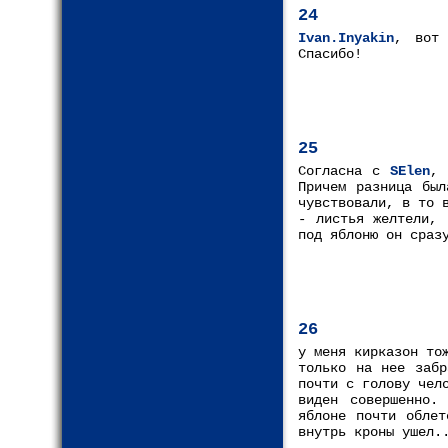
24
Ivan.Inyakin
, вот 
Спасибо!
25
Согласна с
SElen
, 
Причем разница был
чувствовали, в то 
- листья желтели, 
под яблоню он сраз
26
у меня кирказон то
только на нее забр
почти с голову чел
виден совершенно.
яблоне почти облет
внутрь кроны ушел.