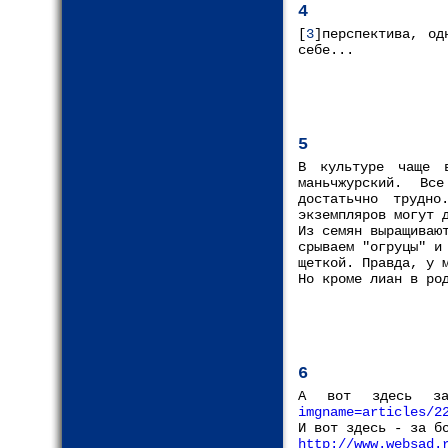
4
[
3
]перспектива, од
себе...
5
В культуре чаще 
маньчжурский. Вс
достатьчно трудн
экземпляров могут 
Из семян выращиваю
срываем "огруцы" и
щеткой. Правда, у 
Но кроме лиан в ро
6
А вот здесь з
imgname=articles/2
И вот здесь - за б
http://www.websad.