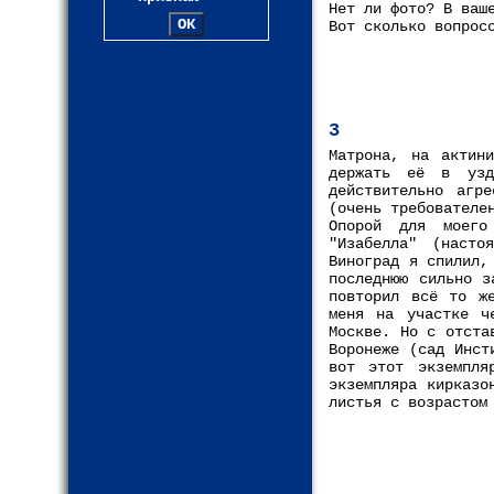
Нет ли фото? В ваш
Вот сколько вопрос
3
Матрона, на актин
держать её в узд
действительно агр
(очень требователе
Опорой для моего
"Изабелла" (насто
Виноград я спилил,
последнюю сильно з
повторил всё то ж
меня на участке ч
Москве. Но с отста
Воронеже (сад Инст
вот этот экземпля
экземпляра кирказо
листья с возрастом