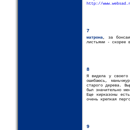
http://www.websad.
7
матрона
, за бонсаи
листьями - скорее 
8
Я видела у своего 
ошибаюсь, маньчжу
старого дерева. Вы
был значительно ме
Еще кирказоны есть
очень крепкая перг
9