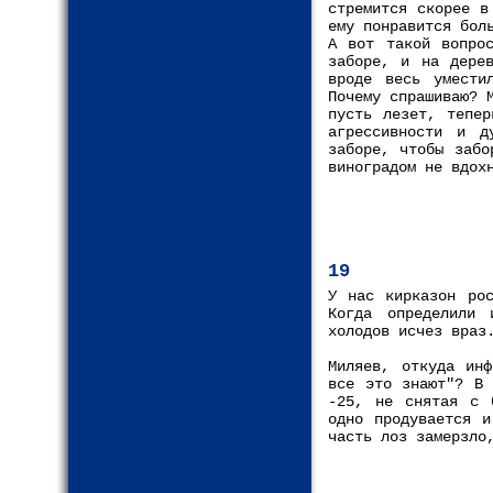
стремится скорее в
ему понравится бол
А вот такой вопро
заборе, и на дере
вроде весь умести
Почему спрашиваю? 
пусть лезет, тепер
агрессивности и д
заборе, чтобы забо
виноградом не вдох
19
У нас кирказон рос
Когда определили 
холодов исчез враз
Миляев, откуда инф
все это знают"? В 
-25, не снятая с 
одно продувается и
часть лоз замерзло