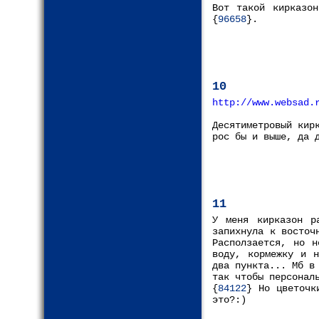
Вот такой кирказо
{
96658
}.
10
http://www.websad.
Десятиметровый кир
рос бы и выше, да 
11
У меня кирказон р
запихнула к восточ
Расползается, но н
воду, кормежку и н
два пункта... Мб в
так чтобы персонал
{
84122
} Но цветочк
это?:)