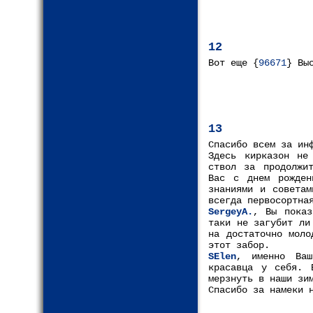
12
Вот еще {
96671
} Вы
13
Спасибо всем за ин
Здесь кирказон не
ствол за продолжи
Вас с днем рожден
знаниями и советам
всегда первосортна
SergeyA.
, Вы показ
таки не загубит ли
на достаточно моло
этот забор.
SElen
, именно Ваш
красавца у себя. 
мерзнуть в наши зи
Спасибо за намеки 