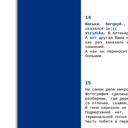
14
Васька
,
SergeyA.
,
оказался он:((
Viridika
, В Аптека
А вот другая Ваша 
как раз заказала 
сомнений...
А как он переносит
большие.
15
На самом деле микр
Фотография сделан
разберешь, где дер
(в отличие, скажем
В тени кирказон не
Подмерзаний нет,
терминальной почки
Часть побега в пер