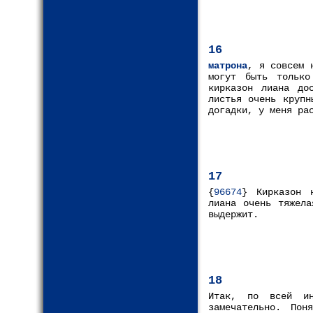
16
матрона
, я совсем 
могут быть только
кирказон лиана до
листья очень крупн
догадки, у меня ра
17
{
96674
} Кирказон 
лиана очень тяжела
выдержит.
18
Итак, по всей ин
замечательно. По