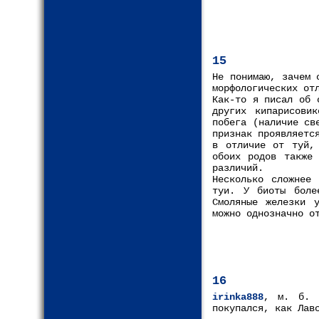
15
Не понимаю, зачем 
морфологических от
Как-то я писал об 
других кипарисови
побега (наличие св
признак проявляетс
в отличие от туй,
обоих родов также 
различий.
Несколько сложнее 
туи. У биоты боле
Смоляные железки 
можно однозначно о
16
irinka888
, м. б. 
покупался, как Лав