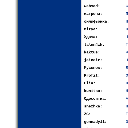
websad:
Ф
матрона:
П
филифьонка:
П
Mitya:
О
Удача:
Ч
lalun4ik:
Т
kaktus:
Ж
jeineir:
Ч
Мусенок:
Б
Profit:
О
Elia:
Н
kunitsa:
Н
Одесситка:
А
snezhka:
Н
ZG:
Т
gennady11:
З