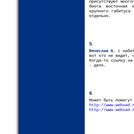
присутствуют много
биота восточная 
крупного габитуса 
отдельно.
5
Вячеслав G
, с наби
вот кто не видит, 
Когда-то ссылку на
- дело.
6
Может быть помогут
http://www.websad.
http://www.websad.