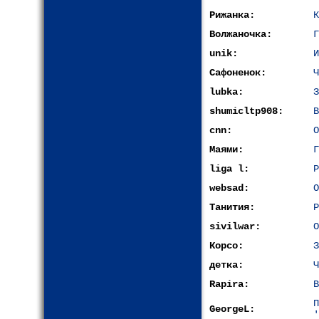
Рижанка:
К
Волжаночка:
Г
unik:
И
Сафоненок:
Ч
lubka:
З
shumicltp908:
В
cnn:
О
Маями:
Г
liga l:
Р
websad:
О
Танития:
Р
sivilwar:
О
Корсо:
З
детка:
Ч
Rapira:
В
GeorgeL:
'