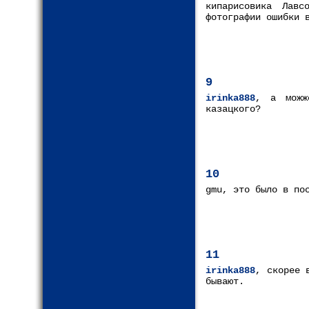
кипарисовика Лавс
фотографии ошибки 
9
irinka888
, а можж
казацкого?
10
gmu, это было в по
11
irinka888
, скорее 
бывают.