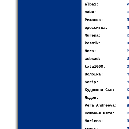
alba1:
Р
Майя:
С
Рижанка:
П
одесситка:
П
Murena:
К
kosmik:
П
Nera:
Р
websad:
И
tata1000:
З
Волошка:
М
Seriy:
М
Кудряшка Сью:
К
Людок:
Б
Vera Andreeva:
Д
Кошачья Мята:
С
Marlena:
П
romir:
П