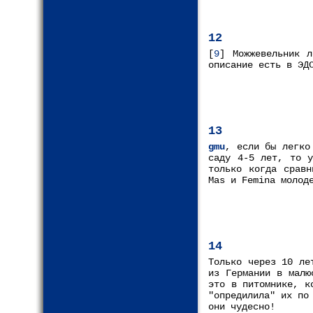
12
[
9
] Можжевельник л
описание есть в ЭД
13
gmu
, если бы легко
саду 4-5 лет, то у
только когда сравн
Mas и Femina молод
14
Только через 10 ле
из Германии в малю
это в питомнике, к
"опредилила" их по
они чудесно!