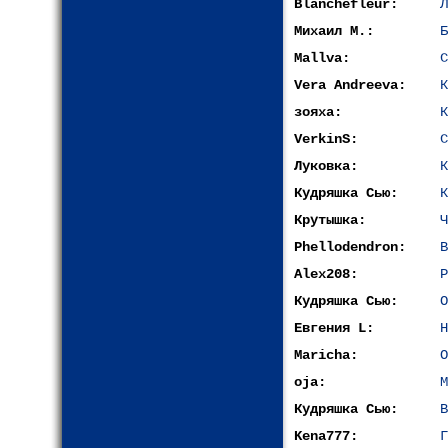
Blanchefleur:
Л
Михаил М.:
Б
Mallva:
С
Vera Andreeva:
К
зояха:
К
VerkinS:
С
Луковка:
К
Кудряшка Сью:
К
Крутышка:
Ч
Phellodendron:
В
Alex208:
Р
Кудряшка Сью:
О
Евгения L:
Н
Maricha:
О
oja:
М
Кудряшка Сью:
В
Kena777:
Г