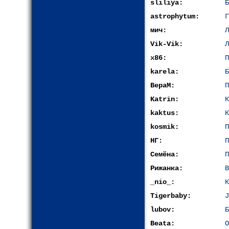
sliliya:
Б
astrophytum:
Г
мич:
Л
Vik-Vik:
Л
x86:
П
karela:
Б
ВераМ:
П
Katrin:
К
kaktus:
К
kosmik:
П
НГ:
П
Семёна:
П
Рижанка:
В
_nio_:
К
Tigerbaby:
J
lubov:
Б
Beata:
О