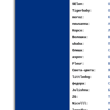
SElen:
О
Tigerbaby:
О
moroz:
К
newsanna:
А
Корсо:
Л
Волошка:
В
ubaba:
П
Олюша:
С
aspov:
О
Fleur:
В
Света-цвета:
Я
littledog:
Б
федора:
C
Julishna:
Б
ZG:
Т
Nicolll:
П