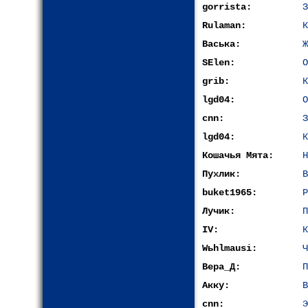
gorrista:
З
Rulaman:
К
Васька:
Ж
SElen:
О
grib:
К
lgd04:
О
cnn:
З
lgd04:
К
Кошачья Мята:
Н
Пухлик:
В
buket1965:
Р
Лучик:
П
IV:
К
Wьhlmausi:
Ч
Вера_Д:
П
Акку:
В
cnn:
Э