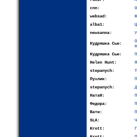
cnn:
О
websad:
Ж
alba1:
Ц
newsanna:
У
Кудряшка Сью:
в
Кудряшка Сью:
П
Helen Hunt:
Я
stepanych:
Т
Пухлик:
П
stepanych:
Д
НатаН:
П
Федора:
П
Вати:
П
SLA:
Ч
Кrott:
Г
Кrott:
П