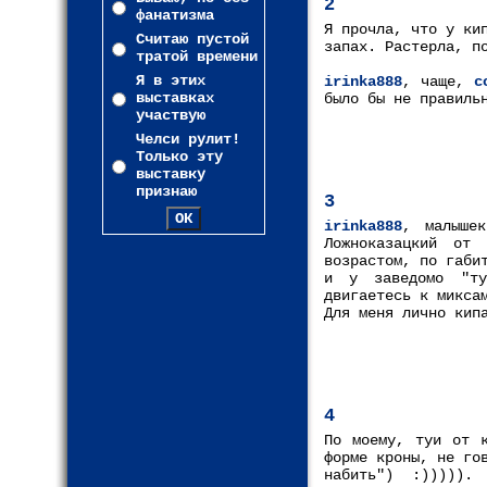
2
фанатизма
Я прочла, что у ки
Считаю пустой
запах. Растерла, п
тратой времени
Я в этих
irinka888
, чаще,
с
выставках
было бы не правиль
участвую
Челси рулит!
Только эту
выставку
признаю
3
irinka888
, малыше
Ложноказацкий от
возрастом, по габи
и у заведомо "ту
двигаетесь к микса
Для меня лично кип
4
По моему, туи от к
форме кроны, не го
набить") :)))))