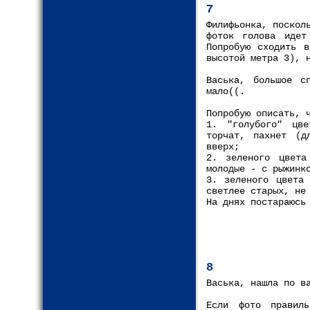
7
Филифьонка, поскол
фоток голова идет
Попробую сходить 
высотой метра 3), 
Васька, большое с
мало((.
Попробую описать, 
1. "голубого" цве
торчат, пахнет (д
вверх;
2. зеленого цвета
молодые - с рыжинк
3. зеленого цвета 
светлее старых, не
На днях постараюсь
8
Васька, нашла по в
Если фото правил