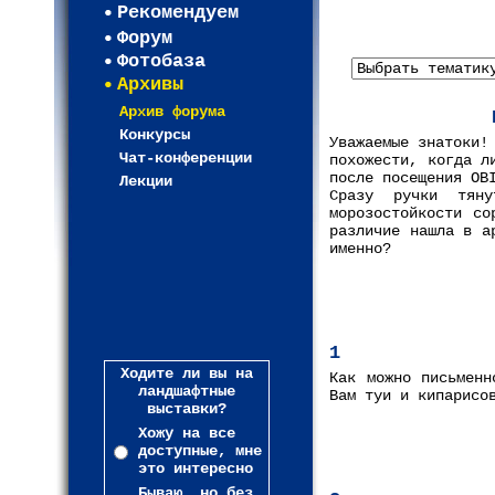
Рекомендуем
Форум
Фотобаза
Архивы
Архив форума
Конкурсы
Уважаемые знатоки!
Чат-конференции
похожести, когда л
после посещения OB
Лекции
Сразу ручки тяну
морозостойкости со
различие нашла в а
именно?
1
Ходите ли вы на
Как можно письменн
ландшафтные
Вам туи и кипарисо
выставки?
Хожу на все
доступные, мне
это интересно
Бываю, но без