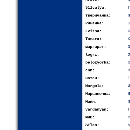
511valya:
Г
тверичанка:
П
Рижанка:
Ш
Lvitsa:
К
Tamara:
К
маргарэт:
З
logri:
О
belozyorka:
К
cnn:
Ф
натан:
Т
Margola:
И
Марьяночка:
Д
Майя:
П
vardanyan:
Г
МИВ:
С
SElen:
А