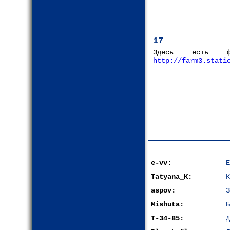
17
Здесь есть фо
http://farm3.stati
e-vv:
Е
Tatyana_K:
К
aspov:
З
Mishuta:
Б
T-34-85:
Д