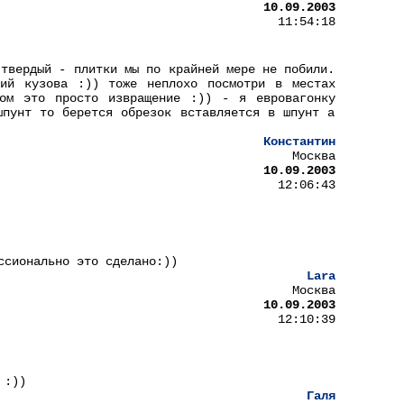
10.09.2003
11:54:18
 твердый - плитки мы по крайней мере не побили.
ний кузова :)) тоже неплохо посмотри в местах
ком это просто извращение :)) - я евровагонку
шпунт то берется обрезок вставляется в шпунт а
Константин
Москва
10.09.2003
12:06:43
ссионально это сделано:))
Lara
Москва
10.09.2003
12:10:39
 :))
Галя