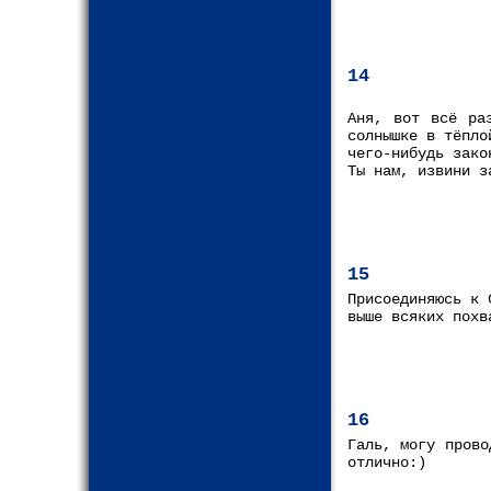
14
Аня, вот всё ра
солнышке в тёпло
чего-нибудь зако
Ты нам, извини з
15
Присоединяюсь к 
выше всяких похв
16
Галь, могу прово
отлично:)