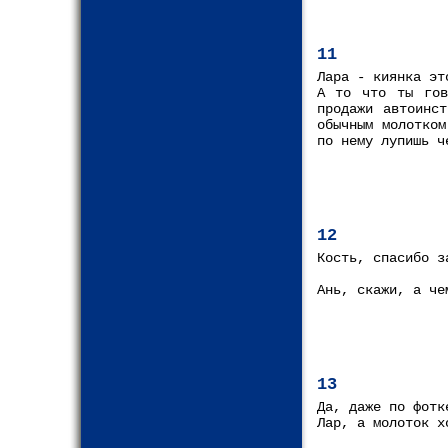
11
Лара - киянка эт
А то что ты гов
продажи автоинс
обычным молотком
по нему лупишь ч
12
Кость, спасибо з
Ань, скажи, а че
13
Да, даже по фотк
Лар, а молоток х