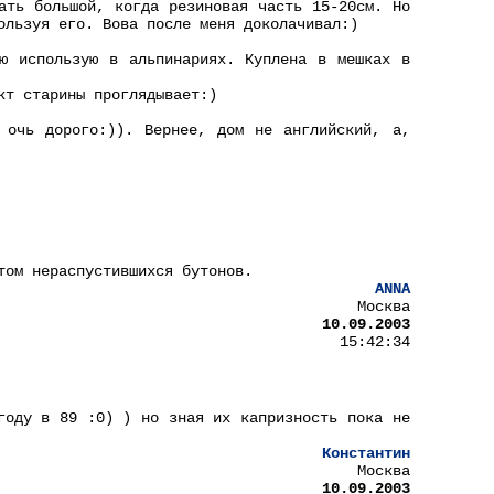
ать большой, когда резиновая часть 15-20см. Но
ользуя его. Вова после меня доколачивал:)
ю использую в альпинариях. Куплена в мешках в
кт старины проглядывает:)
 очь дорого:)). Вернее, дом не английский, а,
том нераспустившихся бутонов.
ANNA
Москва
10.09.2003
15:42:34
году в 89 :0) ) но зная их капризность пока не
Константин
Москва
10.09.2003