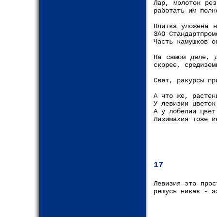
Лар, молоток рез
работать им полн
Плитка уложена 
ЗАО Стандартпром
Часть камушков о
На самом деле, 
скорее, средизем
Свет, ракурсы пр
А что же, растен
У левизии цветок
А у лобелии цвет
Лизимахия тоже и
17
Левизия это прос
решусь никак - э