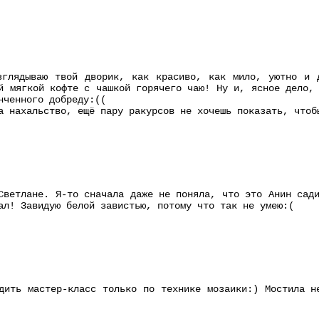
зглядываю твой дворик, как красиво, как мило, уютно и 
й мягкой кофте с чашкой горячего чаю! Ну и, ясное дело,
нченного добреду:((
а нахальство, ещё пару ракурсов не хочешь показать, чтоб
Светлане. Я-то сначала даже не поняла, что это Анин сад
ал! Завидую белой завистью, потому что так не умею:(
дить мастер-класс только по технике мозаики:) Мостила н