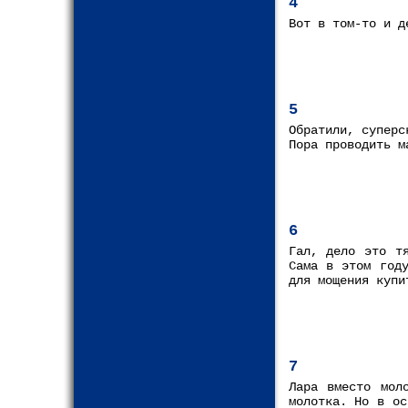
4
Вот в том-то и д
5
Обратили, суперс
Пора проводить м
6
Гал, дело это т
Сама в этом году
для мощения купи
7
Лара вместо мол
молотка. Но в ос