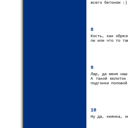
всего бетоном :)
8
Кость, как обрез
ли или что то та
9
Лар, да меня наш
А такой молоток
подгонки половой
10
Ну да, киянка, о