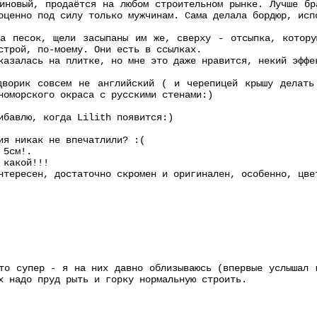
иновый, продаётся на любом строительном рынке. Лучше бр
оценно под силу только мужчинам. Сама делала бордюр, исп
на песок, щели засыпаны им же, сверху - отсыпка, котору
строй, по-моему. Они есть в ссылках.
казалась на плитке, но мне это даже нравится, некий эффе
дворик совсем не английский ( и черепицей крышу делать
номорского окраса с русскими стенами:)
ибавлю, когда Lilith появится:)
ия никак не впечатлили? :(
 5см!.
 какой!!!
нтересен, достаточно скромен и оригинален, особенно, цве
то супер - я на них давно облизываюсь (впервые услышал 
х надо пруд рыть и горку нормальную строить.