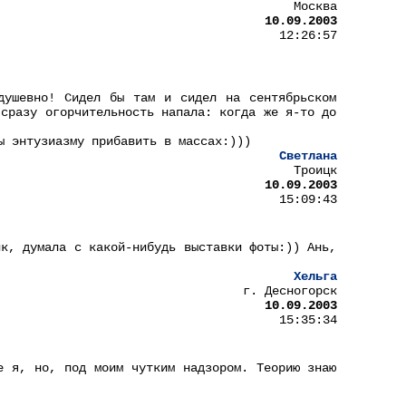
Москва
10.09.2003
12:26:57
душевно! Сидел бы там и сидел на сентябрьском
 сразу огорчительность напала: когда же я-то до
ы энтузиазму прибавить в массах:)))
Светлана
Троицк
10.09.2003
15:09:43
ик, думала с какой-нибудь выставки фоты:)) Ань,
Хельга
г. Десногорск
10.09.2003
15:35:34
е я, но, под моим чутким надзором. Теорию знаю