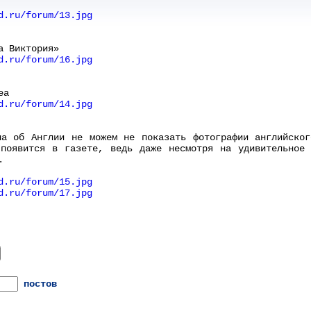
d.ru/forum/13.jpg
а Виктория»
d.ru/forum/16.jpg
еа
d.ru/forum/14.jpg
ла об Англии не можем не показать фотографии английског
 появится в газете, ведь даже несмотря на удивительное 
.
d.ru/forum/15.jpg
d.ru/forum/17.jpg
постов