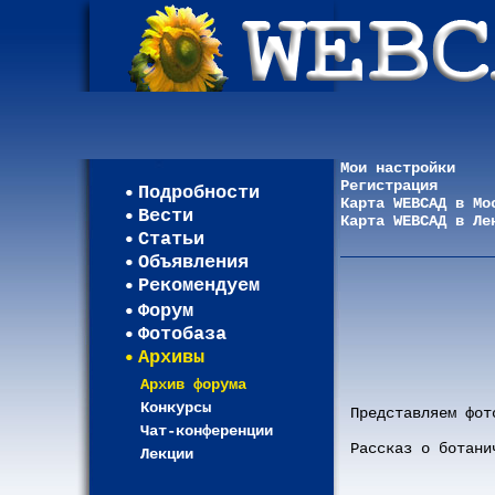
Мои настройки
Регистрация
Подробности
Карта WEBСАД в Мо
Вести
Карта WEBСАД в Ле
Статьи
Объявления
Рекомендуем
Форум
Фотобаза
Архивы
Архив форума
Конкурсы
Представляем фот
Чат-конференции
Рассказ о ботани
Лекции