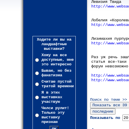
Левизия Твида
http://www.websa
Лобелия «Королев
http://www.websa
Лизимахия пурпур
Ходите ли вы на
http://www.websa
ландшафтные
выставки?
Хожу на все
Раз уж речь заш
доступные, мне
статья все-таки
это интересно
форум невозможно
Бываю, но без
фанатизма
http://www.websa
http://www.websa
Считаю пустой
тратой времени
Я в этих
выставках
Поиск по теме >>
участвую
Челси рулит!
Только эту
выставку
Показывать по
признаю