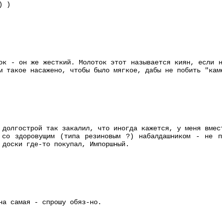
) )
ок - он же жесткий. Молоток этот называется киян, если 
м такое насажено, чтобы было мягкое, дабы не побить "кам
 долгострой так закалил, что иногда кажется, у меня вмес
 со здоровущим (типа резиновым ?) набалдашником - не 
 доски где-то покупал, Импоршный.
на самая - спрошу обяз-но.