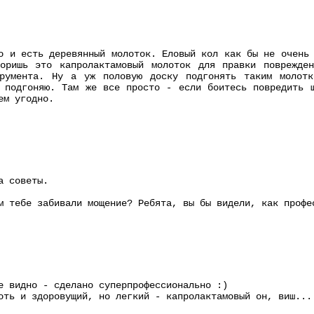
о и есть деревянный молоток. Еловый кол как бы не очень
оришь это капролактамовый молоток для правки поврежде
трумента. Ну а уж половую доску подгонять таким молот
 подгоняю. Там же все просто - если боитесь повредить 
ем угодно.
а советы.
м тебе забивали мощение? Ребята, вы бы видели, как профе
е видно - сделано суперпрофессионально :)
оть и здоровущий, но легкий - капролактамовый он, виш...