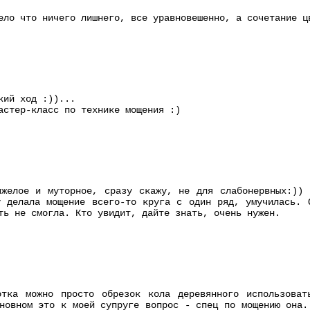
ело что ничего лишнего, все уравновешенно, а сочетание ц
кий ход :))...
астер-класс по технике мощения :)
яжелое и муторное, сразу скажу, не для слабонервных:)) 
 делала мощение всего-то круга с один ряд, умучилась. 
ть не смогла. Кто увидит, дайте знать, очень нужен.
отка можно просто обрезок кола деревянного использова
новном это к моей супруге вопрос - спец по мощению она.