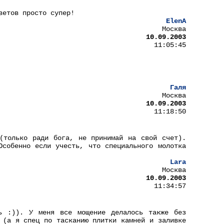
ветов просто супер!
ElenA
Москва
10.09.2003
11:05:45
Галя
Москва
10.09.2003
11:18:50
(только ради бога, не принимай на свой счет).
Особенно если учесть, что специального молотка
Lara
Москва
10.09.2003
11:34:57
ть :)). У меня все мощение делалось также без
 (а я спец по тасканию плитки камней и заливке