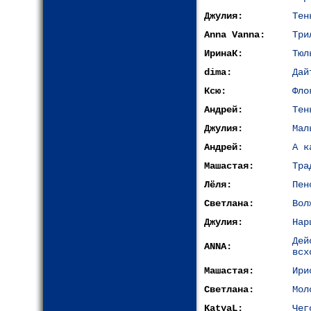
Джулия:
Тен
Anna Vanna:
Три
ИринаК:
Тюл
dima:
Дай
Ксю:
Фло
Андрей:
Тен
Джулия:
Мал
Андрей:
А к
Машастая:
Тра
Лёля:
Пен
Светлана:
Вол
Джулия:
Нар
Дей
ANNA:
всх
Машастая:
Ири
Светлана:
Мол
KatyaL:
Чег