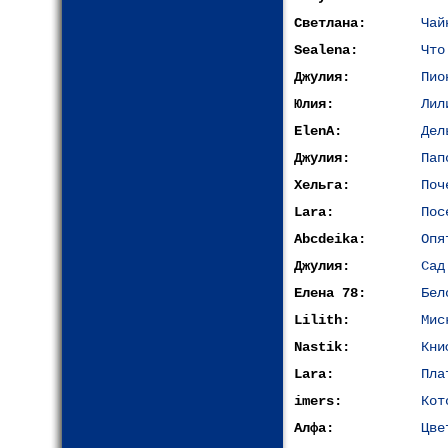
Светлана:
Чай
Sealena:
Что
Джулия:
Пио
Юлия:
Лил
ElenA:
Дел
Джулия:
Пап
Хельга:
Поч
Lara:
Пос
Abcdeika:
Опя
Джулия:
Сад
Елена 78:
Бел
Lilith:
Мис
Nastik:
Кни
Lara:
Пла
imers:
Кот
Алфа:
Цве