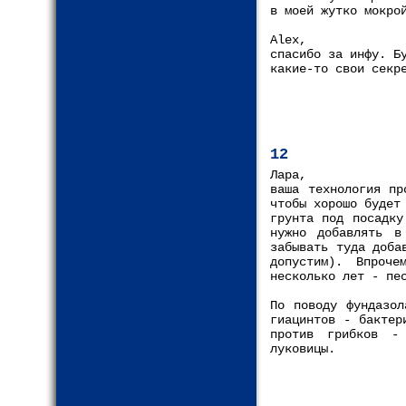
в моей жутко мокро
Аlex,
спасибо за инфу. Б
какие-то свои секр
12
Лара,
ваша технология пр
чтобы хорошо будет
грунта под посадку
нужно добавлять в
забывать туда доба
допустим). Впроч
несколько лет - пе
По поводу фундазол
гиацинтов - бактер
против грибков - 
луковицы.