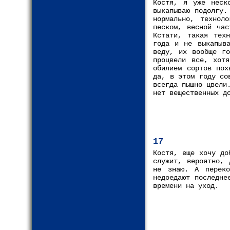
Костя, я уже неск
выкапываю подолгу.
нормально, технол
песком, весной час
Кстати, такая техн
года и не выкапыва
веду, их вообще го
процвели все, хот
обилием сортов пох
да, в этом году со
всегда пышно цвели
нет вещественных д
17
Костя, еще хочу до
служит, вероятно, 
не знаю. А переко
недоедают последне
времени на уход.