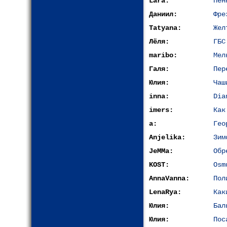
Lara:
Пен
Даниил:
Фре
Tatyana:
Жел
Лёля:
ГБС
maribo:
Мел
Галя:
Пер
Юлия:
Чаш
inna:
Dia
imers:
Как
a:
Гео
Anjelika:
Зим
JeMMa:
Обр
KOST:
Osm
AnnaVanna:
Пол
LenaRya:
Как
Юлия:
Бал
Юлия:
Пос