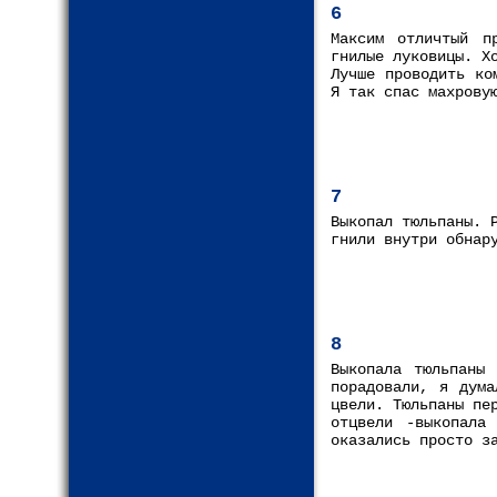
6
Максим отличтый п
гнилые луковицы. Х
Лучше проводить ко
Я так спас махрову
7
Выкопал тюльпаны. 
гнили внутри обнар
8
Выкопала тюльпаны
порадовали, я дума
цвели. Тюльпаны пе
отцвели -выкопала
оказались просто з