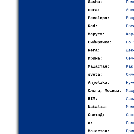
Sasha:
Гел
нега:
Ане
Penelopa:
Воп
Rad:
Пос
Маруся:
Кар
Сибирячка:
По 
нега:
Дек
Ирина:
Сем
Машастая:
Как
sveta:
Сим
Anjelika:
Нуж
Ольга, Москва:
Мах
BIM:
Лав
Natalia:
Мол
СветаД:
Сан
a:
Гал
Машастая:
При