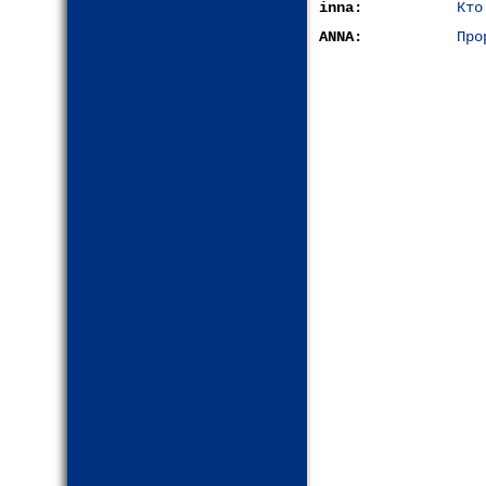
inna:
Кто
ANNA:
Про