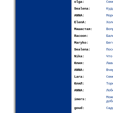
olga:
Сем
Sealena:
Куд
ANNA:
Мор
ElenA:
Хол
Машастая:
Воп
Racoon:
Бал
Maryko:
Бег
Sealena:
Пос
Nika:
Что
Юлия:
Лав
ANNA:
Вче
Lara:
Сем
ЮляЛ:
Тор
ANNA:
Лоб
Мож
imers:
доб
goud:
Сад