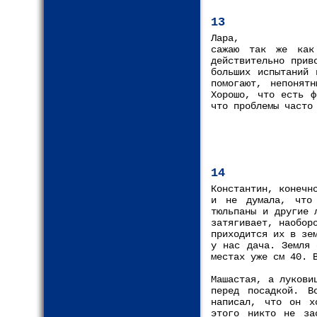
13
Лара,
сажаю так же как
действительно прив
больших испытаний 
помогают, непонят
Хорошо, что есть ф
что проблемы часто
14
Константин, конечн
и не думала, что 
тюльпаны и другие 
затягивает, наобор
приходится их в зе
у нас дача. Земля 
местах уже см 40. 
Машастая, а лукови
перед посадкой. В
написал, что он х
этого никто не за