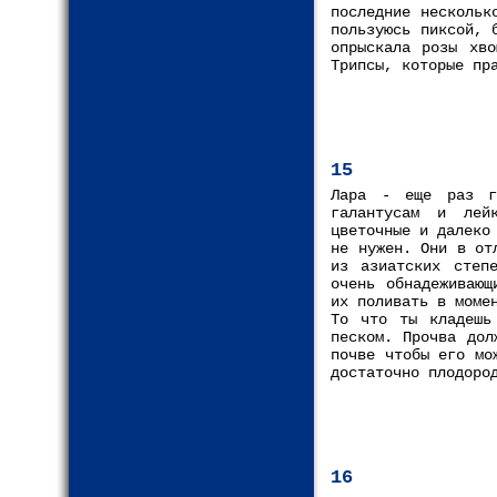
последние нескольк
пользуюсь пиксой, 
опрыскала розы хво
Трипсы, которые пр
15
Лара - еще раз г
галантусам и лей
цветочные и далеко
не нужен. Они в от
из азиатских степ
очень обнадеживающ
их поливать в моме
То что ты кладешь
песком. Прочва дол
почве чтобы его мо
достаточно плодоро
16