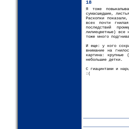
18
Я тоже повыкапыв
сумасшедшие, листь
Раскопки показали,
всех почти гнила
последствий про
лилиецветные) все 
тоже много подгнив
И еще: у кого сохр
внимание на гнило
картина: крупные 
небольшие детки.
С гиацинтами и нар
:(