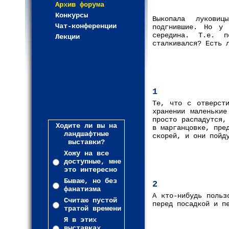
Архив форума
Конкурсы
Выкопала луковиц
Чат-конференции
подгнившие. Но у 
середина. Т.е. п
Лекции
сталкивался? Есть 
1
Те, что с отверсти
хранении маленькие
просто распадутся,
Ходите ли вы на
в марганцовке, пре
ландшафтные
скорей, и они пойд
выставки?
Хожу на все
доступные, мне
это интересно
Бываю, но без
2
фанатизма
А кто-нибудь польз
Считаю пустой
перед посадкой и п
тратой времени
Я в этих
выставках