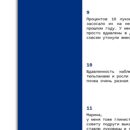
9
Процентов 10 луко
засосало их на не
прошлом году. У ме
просто вдавлены в 
совсем утонули вме
10
Вдавленность наб
тюльпанами и росли
почва очень разная
11
Марина,
у меня тоже глинис
совету подруги вык
ставлю луковицы и 