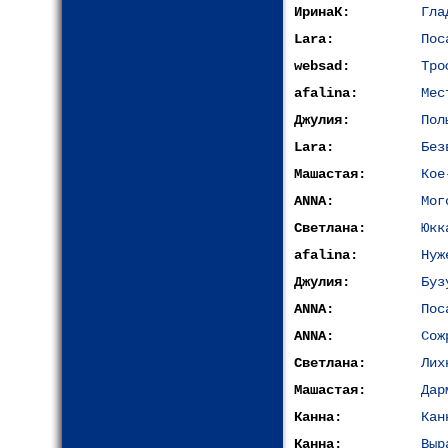
ИринаК:
Гла
Lara:
Пос
websad:
Тро
afalina:
Мес
Джулия:
Пол
Lara:
Без
Машастая:
Кое
ANNA:
Мог
Светлана:
Юкк
afalina:
Нуж
Джулия:
Буз
ANNA:
Пос
ANNA:
Сож
Светлана:
Лих
Машастая:
Дар
Канна:
Кан
Канна:
Выр