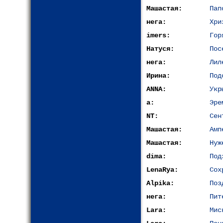
Машастая:
Пап
нега:
Хри
imers:
Гор
Натуся:
Пос
нега:
Лил
Ирина:
Под
ANNA:
Укр
a:
Эре
NT:
Сен
Машастая:
Амп
Машастая:
Нуж
dima:
Под
LenaRya:
Сох
Alpika:
Поз
нега:
Пит
Lara:
Мис