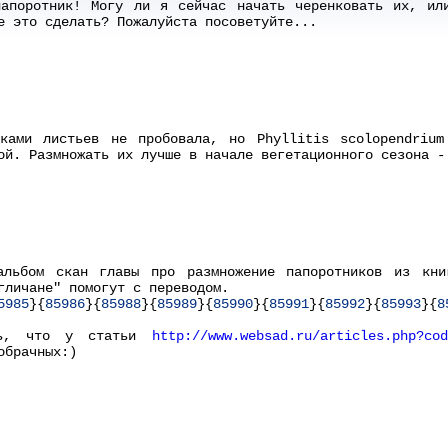
папоротник! Могу ли я сейчас начать черенковать их, ил
е это сделать? Пожалуйста посоветуйте...
чками листьев не пробовала, но Phyllitis scolopendriu
ой. Размножать их лучше в начале вегетационного сезона -
альбом скан главы про размножение папоротников из кни
гличане" помогут с переводом.
5985
}{
85986
}{
85988
}{
85989
}{
85990
}{
85991
}{
85992
}{
85993
}{
8
сь, что у статьи
http://www.websad.ru/articles.php?cod
обрачных:)