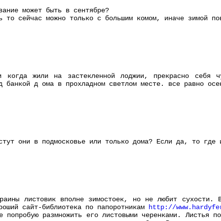
вание может быть в сентябре?
ь то сейчас можно только с большим комом, иначе зимой по
и когда жили на застекленной лоджии, прекрасно себя ч
д банкой д ома в прохладном светлом месте. все равно осе
стут они в подмосковье или только дома? Если да, то где 
раины листовик вполне зимостоек, но не любит сухости. 
роший сайт-библиотека по папоротникам
http://www.hardyfe
е попробую размножить его листовыми черенками. Листья п