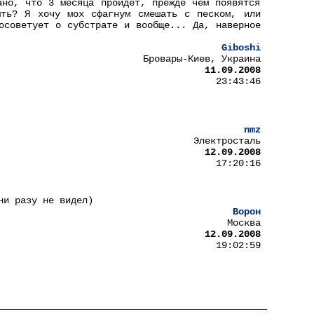
ано, что 3 месяца пройдёт, прежде чем появятся
ыть? Я хочу мох сфагнум смешать с песком, или
осоветует о субстрате и вообще... Да, наверное
Giboshi
Бровары-Киев, Украина
11.09.2008
23:43:46
nmz
Электросталь
12.09.2008
17:20:16
ни разу не видел)
Ворон
Москва
12.09.2008
19:02:59