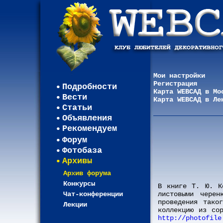
Мои настройки
Регистрация
Подробности
Карта WEBСАД в Мо
Вести
Карта WEBСАД в Ле
Статьи
Объявления
Рекомендуем
Форум
Фотобаза
Архивы
Архив форума
Конкурсы
В книге Т. Ю. К
Чат-конференции
листовыми черен
проведения тако
Лекции
коллекцию из со
http://photofile