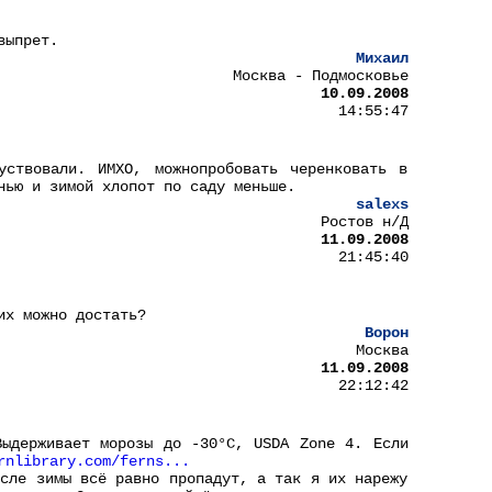
выпрет.
Михаил
Москва - Подмосковье
10.09.2008
14:55:47
уствовали. ИМХО, можнопробовать черенковать в
нью и зимой хлопот по саду меньше.
salexs
Ростов н/Д
11.09.2008
21:45:40
их можно достать?
Ворон
Москва
11.09.2008
22:12:42
Выдерживает морозы до -30°C, USDA Zone 4. Если
rnlibrary.com/ferns...
осле зимы всё равно пропадут, а так я их нарежу