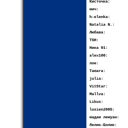
Кисточка:
мич:
h-elenka:
Natalia N.:
Любава:
TSH:
Ника 01:
alex100:
лое:
Tamara:
julia:
VitStar:
Mallva:
Likus:
lusien2005:
мадам лемуан:
Лелик-Болик: