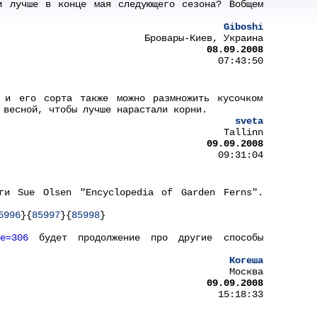
и лучше в конце мая следующего сезона? Вобщем
Giboshi
Бровары-Киев, Украина
08.09.2008
07:43:50
m и его сорта также можно размножить кусочком
 весной, чтобы лучше нарастали корни.
sveta
Tallinn
09.09.2008
09:31:04
ги Sue Olsen "Encyclopedia of Garden Ferns".
5996
}{
85997
}{
85998
}
e=306
будет продолжение про другие способы
Когеша
Москва
09.09.2008
15:18:33