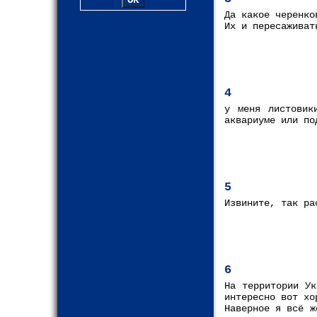
Да какое черенко
Их и пересаживат
4
у меня листовик
аквариуме или по
5
Извините, так ра
6
На территории Ук
интересно вот хо
Наверное я всё ж