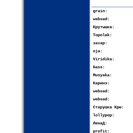
grain:
websad:
Крутышка:
Topolek:
захар:
oja:
Viridika:
Gass:
Musyaka:
Каринэ:
websad:
websad:
Старушка Крю:
lollypop:
ЛенаД:
profit: