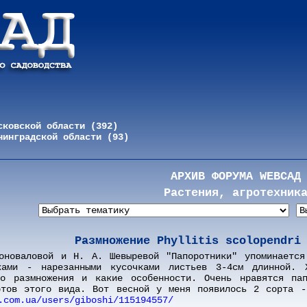
сковской области (392)
нинградской области (93)
АРХИВ ФОРУМА WEBСАД
Растения, агротехник
Размножение Phyllitis scolopendri
оноваловой и Н. А. Шевыревой "Папоротники" упоминается
ками - нарезанными кусочками листьев 3-4см длинной. 
го размножения и какие особенности. Очень нравятся па
ртов этого вида. Вот весной у меня появилось 2 сорта -
.com.ua/users/giboshi/115194557/