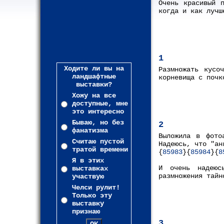
Очень красивый 
когда и как лучш
1
Ходите ли вы на
Размножать кусо
ландшафтные
корневища с почк
выставки?
Хожу на все
доступные, мне
это интересно
Бываю, но без
2
фанатизма
Выложила в фото
Считаю пустой
Надеюсь, что "ан
тратой времени
{
85983
}{
85984
}{
8
Я в этих
И очень надею
выставках
размножения тайн
участвую
Челси рулит!
Только эту
выставку
признаю
3