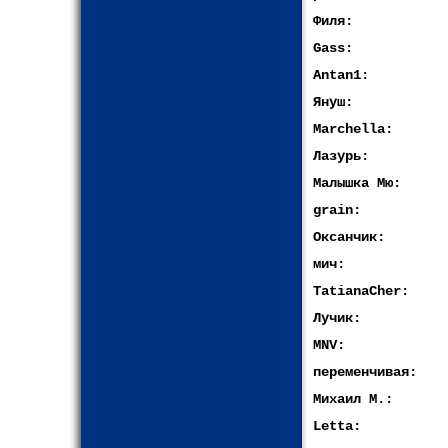
Филя:
Gass:
Antan1:
Януш:
Marchella:
Лазурь:
Малышка Мю:
grain:
Оксанчик:
мич:
TatianaCher:
Лучик:
MNV:
переменчивая:
Михаил М.:
Letta: