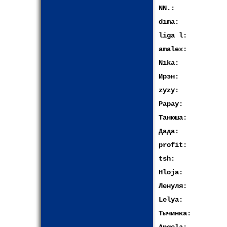
NN.:
dima:
liga l:
amalex:
Nika:
Ирэн:
zyzy:
Papay:
Танюша:
Дада:
profit:
tsh:
Hloja:
Ленуля:
Lelya:
Тычинка: