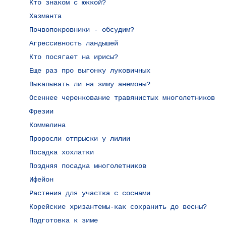
Кто знаком с юккой?
Хазманта
Почвопокровники - обсудим?
Агрессивность ландышей
Кто посягает на ирисы?
Еще раз про выгонку луковичных
Выкапывать ли на зиму анемоны?
Осеннее черенкование травянистых многолетников
Фрезии
Коммелина
Проросли отпрыски у лилии
Посадка хохлатки
Поздняя посадка многолетников
Ифейон
Растения для участка с соснами
Корейские хризантемы-как сохранить до весны?
Подготовка к зиме