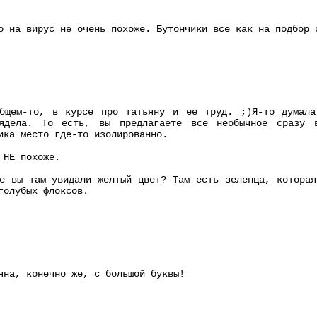
о на вирус не очень похоже. Бутончики все как на подбор 
бщем-то, в курсе про татьяну и ее труд. ;)Я-то думала
ядела. То есть, вы предлагаете все необычное сразу в
ика место где-то изолированно.
 НЕ похоже.
е вы там увидали желтый цвет? Там есть зеленца, которая
голубых флоксов.
яна, конечно же, с большой буквы!