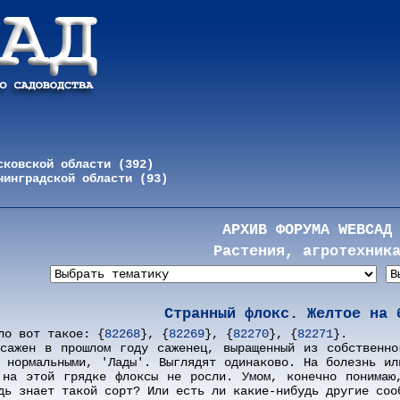
сковской области (392)
нинградской области (93)
АРХИВ ФОРУМА WEBСАД
Растения, агротехник
Странный флокс. Желтое на 
ло вот такое: {
82268
}, {
82269
}, {
82270
}, {
82271
}.
осажен в прошлом году саженец, выращенный из собственно
 нормальными, 'Лады'. Выглядят одинаково. На болезнь ил
 на этой грядке флоксы не росли. Умом, конечно понимаю
дь знает такой сорт? Или есть ли какие-нибудь другие соо