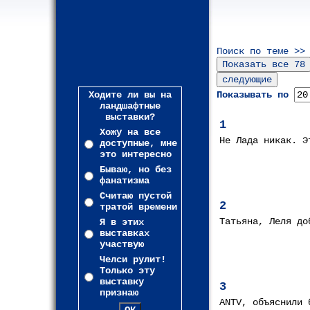
Поиск по теме >>
Ходите ли вы на
Показывать по
ландшафтные
выставки?
1
Хожу на все
Не Лада никак. Э
доступные, мне
это интересно
Бываю, но без
фанатизма
Считаю пустой
2
тратой времени
Татьяна, Леля до
Я в этих
выставках
участвую
Челси рулит!
Только эту
выставку
3
признаю
ANTV, объяснили 