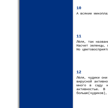
10
А всякие микопла
11
Лёля, так назван
Насчет зеленцы, 
Но цветовосприят
12
Лёля, чудики они
вирусной активн
много в саду н
активностью. В
больше(чудиков),