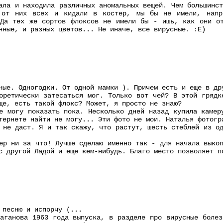
ала и находила различных аномальных вещей. Чем большинс
 от них всех и кидали в костер, мы бы не имели, напри
 Да тех же сортов флоксов не имели бы - ишь, как они от
нные, и разных цветов... Не иначе, все вирусные. :Е)
ные. Одногодки. От одной мамки ). Причем есть и еще в др
оретически затесаться мог. Только вот чей? В этой грядк
ще, есть такой флокс? Может, я просто не знаю?
е могу показать пока. Несколько дней назад купила камер
тернете найти не могу... Эти фото не мои. Наталья фотогр
 не даст. Я и так скажу, что растут, шесть стеблей из о
ер ни за что! Лучше сделаю именно так - для начала выко
с другой Ладой и еще кем-нибудь. Благо место позволяет п
 песню и испорчу (...
аганова 1963 года выпуска, в разделе про вирусные болез