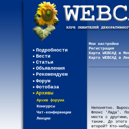
Мои настройки
Регистрация
Подробности
Карта WEBСАД в Мо
Вести
Карта WEBСАД в Ле
Статьи
Объявления
Рекомендуем
Форум
Фотобаза
Архивы
Архив форума
Конкурсы
Непонятно. Вырос
Чат-конференции
Флокс 'Лада'. П
места с другими,
Лекции
такие. До этого
второй? Кто-нибу