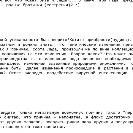
 А вот что может быть у Лады?... У меня твоя Лада прекр
 - родные братишки (сестренки)? :)
кой уникальносте Вы говорите!Хотите приобрести(чудика),
амотный и должны знать, что генетические изменения прив
ак я понимаю, сорта Лада, произошли не по вине коллекци
 повлиявших на эти изменения. Вопрос каких? Что может в
производства т. е изменения ряда жизненно необходимых
аем-далее, изменения вызванные природными аномалиями, т
ание быть. Далее изменения произошедшие в растении в 
ок? Ответ очевиден воздействие вирусной интоксикации.
 видите только негативную возможную причину такого "пер
о считаю, что причина - непонятна, а флокс достаточно 
от других флоксов, посадить рядом пару других и регуляр
на соседях он тоже появится.