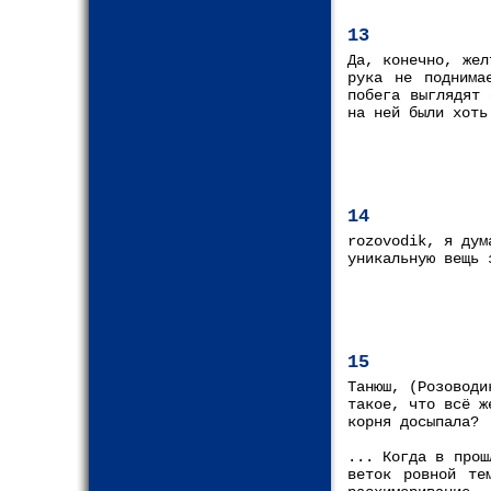
13
Да, конечно, жел
рука не поднима
побега выглядят 
на ней были хоть
14
rozovodik, я дум
уникальную вещь 
15
Танюш, (Розоводи
такое, что всё ж
корня досыпала?
... Когда в прош
веток ровной те