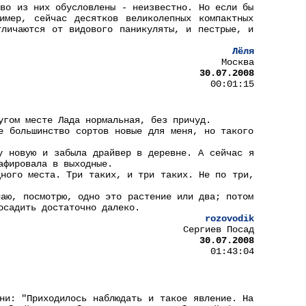
тво из них обусловлены - неизвестно. Но если бы
мер, сейчас десятков великолепных компактных
личаются от видового паникуляты, и пестрые, и
Лёля
Москва
30.07.2008
00:01:15
угом месте Лада нормальная, без причуд.
е большинство сортов новые для меня, но такого
у новую и забыла драйвер в деревне. А сейчас я
афировала в выходные.
дного места. Три таких, и три таких. Не по три,
паю, посмотрю, одно это растение или два; потом
осадить достаточно далеко.
rozovodik
Сергиев Посад
30.07.2008
01:43:04
ни: "Приходилось наблюдать и такое явление. На