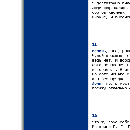
Я достаточно вид
люди шарахались
сортов хвойных.
низкие, и высоче
18
МарияС
, ага, род
Чужой корешок те
ведь нет. И вооб
Фото основания н
в городе... В ин
Но фото ничего и
а в беспорядке.
Лёля
, не, в кост
посажу отдельно 
19
Что ж, сама себе
Из книги П. Г. Г