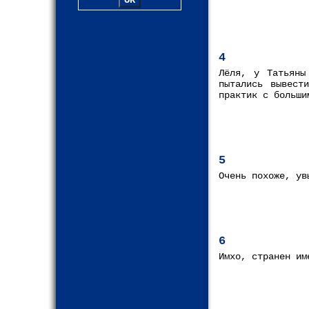
4
Лёля, у Татьяны
пытались вывест
практик с больши
5
Очень похоже, ув
6
Имхо, странен им