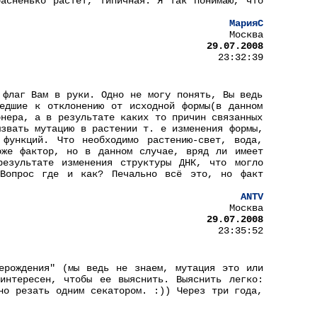
асненько растет, типичная. Я так понимаю, что
МарияС
Москва
29.07.2008
23:32:39
 флаг Вам в руки. Одно не могу понять, Вы ведь
едшие к отклонению от исходной формы(в данном
онера, а в результате каких то причин связанных
ызвать мутацию в растении т. е изменения формы,
 функций. Что необходимо растению-свет, вода,
оже фактор, но в данном случае, вряд ли имеет
результате изменения структуры ДНК, что могло
 Вопрос где и как? Печально всё это, но факт
ANTV
Москва
29.07.2008
23:35:52
ерождения" (мы ведь не знаем, мутация это или
интересен, чтобы ее выяснить. Выяснить легко:
но резать одним секатором. :)) Через три года,