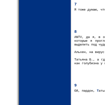
7
Я тоже думаю, чт
8
ANTV, да я, в о
которые я прогл
выделить под чуд
Альхен, на вирус
Татьяна Б., а гд
как голубизна у 
9
Ой, пардон,
Т
ать