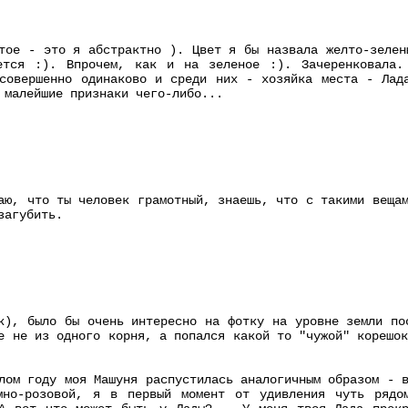
тое - это я абстрактно ). Цвет я бы назвала желто-зелен
ется :). Впрочем, как и на зеленое :). Зачеренковала.
совершенно одинаково и среди них - хозяйка места - Лад
 малейшие признаки чего-либо...
аю, что ты человек грамотный, знаешь, что с такими веща
загубить.
к), было бы очень интересно на фотку на уровне земли по
е не из одного корня, а попался какой то "чужой" корешо
лом году моя Машуня распустилась аналогичным образом - 
мно-розовой, я в первый момент от удивления чуть рядо