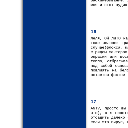
расхимеривание.
моя и этот чудик
16
Лёля, Ой ли!О ка
тоже человек гр
случае)флокса, к
с рядом факторов
окраски или вос
тепло, отбрасыв
под собой основ
повлиять на бел
остается фактом.
17
ANTV, просто вы
что), а я прост
отсадить далеко 
если это вирус, 