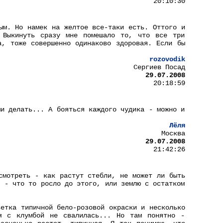
20:10:30
ым. Но намек на желтое все-таки есть. Оттого и
 Выкинуть сразу мне помешало то, что все три
а, тоже совершенно одинаково здоровая. Если бы
rozovodik
Сергиев Посад
29.07.2008
20:18:59
ми делать... А бояться каждого чудика - можно и
Лёля
Москва
29.07.2008
21:42:26
смотреть - как растут стебли, не может ли быть
к - что то росло до этого, или землю с остатком
ветка типичной бело-розовой окраски и несколько
м с клумбой не свалилась... Но там понятно -