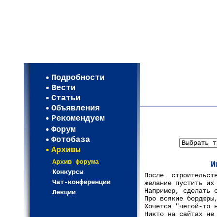
Мои настройки
Регистрация
Подробности
Карта WEBСАД в Моск
Вести
Карта WEBСАД в Лени
Статьи
(93)
Объявления
Рекомендуем
Форум
Фотобаза
Архивы
Архив форума
И
Конкурсы
После строительст
Чат-конференции
желание пустить их
Например, сделать 
Лекции
Про всякие бордюры
Хочется "чегой-то 
Никто на сайтах не