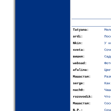
Tatyana:
Мел
ardi:
Пос
Nkin:
У к
sveta:
Соч
вишня:
Сад
websad:
Фот
afalina:
Цве
Машастая:
Раз
serge:
Как
nach0:
Чаш
rozovodik:
Что
Машастая:
Сос
N.P.:
Соч