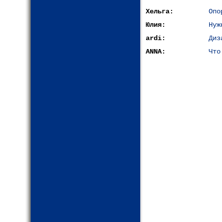
Хельга:
Опо
Юлия:
Нуж
ardi:
Диз
ANNA:
Что