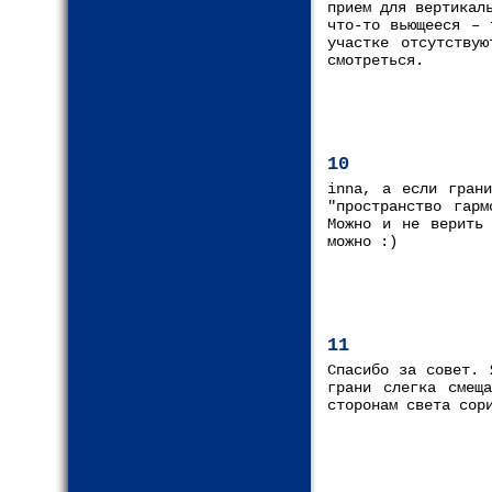
прием для вертикал
что-то вьющееся – 
участке отсутству
смотреться.
10
inna, а если грани
"пространство гарм
Можно и не верить 
можно :)
11
Спасибо за совет. 
грани слегка смещ
сторонам света сор