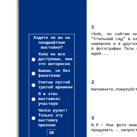
1
rbob, по сайтам н
Ходите ли вы на
"Стильный сад" в к
ландшафтные
наверное и в други
выставки?
А фотографии Таты 
идей...
Хожу на все
доступные, мне
это интересно
Бываю, но без
фанатизма
2
Считаю пустой
тратой времени
Напомните,пожалуйс
Я в этих
выставках
участвую
Челси рулит!
Только эту
3
выставку
признаю
N.P.! Мои фото мож
придумать - запрос