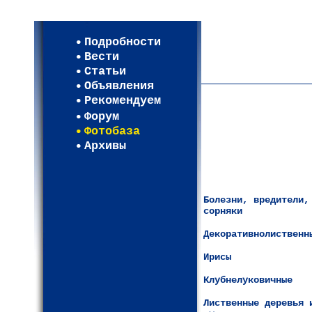
Мои настройки
Регистрация
Подробности
Карта WEBСАД в Моск
Вести
Карта WEBСАД в Лени
Статьи
(93)
Объявления
Рекомендуем
Форум
Фотобаза
Архивы
Болезни, вредители,
сорняки
Декоративнолиственн
Ирисы
Клубнелуковичные
Лиственные деревья 