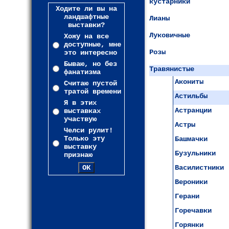
кустарники
Ходите ли вы на
ландшафтные
Лианы
выставки?
Луковичные
Хожу на все
доступные, мне
Розы
это интересно
Бываю, но без
Травянистые
фанатизма
Акониты
Считаю пустой
тратой времени
Астильбы
Я в этих
Астранции
выставках
участвую
Астры
Челси рулит!
Только эту
Башмачки
выставку
Бузульники
признаю
Василистники
Вероники
Герани
Горечавки
Горянки