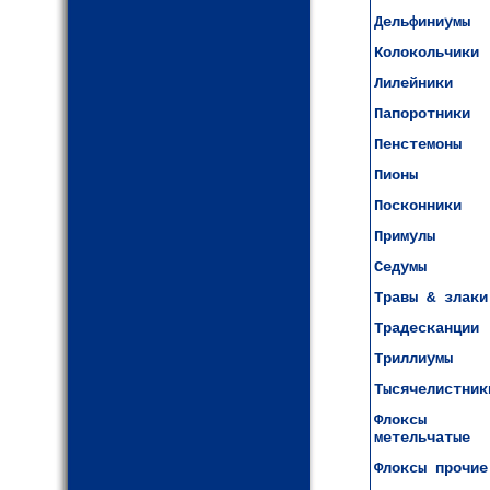
Дельфиниумы
Колокольчики
Лилейники
Папоротники
Пенстемоны
Пионы
Посконники
Примулы
Седумы
Травы & злаки
Традесканции
Триллиумы
Тысячелистник
Флоксы
метельчатые
Флоксы прочие