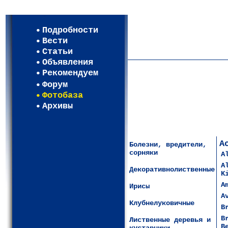
Мои настройки
Регистрация
Подробности
Карта WEBСАД в Московско
Вести
Карта WEBСАД в Ленинград
Статьи
Объявления
Рекомендуем
Форум
Фотобаза
Архивы
А
Болезни, вредители,
сорняки
A
A
Декоративнолиственные
K
A
Ирисы
A
Клубнелуковичные
B
B
Лиственные деревья и
B