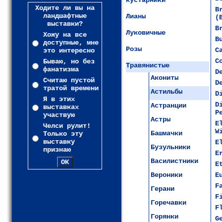
кустарники
Ходите ли вы на
B
ландшафтные
Лианы
(
выставки?
B
Луковичные
Хожу на все
B
доступные, мне
Розы
C
это интересно
C
Бываю, но без
Травянистые
фанатизма
D
Акониты
Считаю пустой
D
тратой времени
Астильбы
D
Я в этих
D
Астранции
выставках
P
участвую
Астры
E
Челси рулит!
W
Башмачки
Только эту
выставку
E
Бузульники
признаю
E
Василистники
E
Вероники
E
F
Герани
F
Горечавки
F
Горянки
G