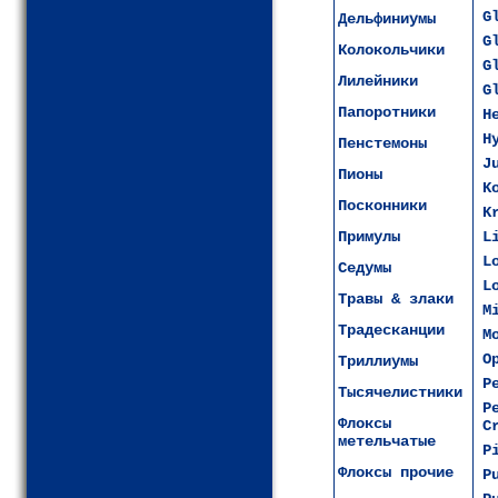
G
Дельфиниумы
G
Колокольчики
G
Лилейники
G
Папоротники
H
H
Пенстемоны
J
Пионы
K
Посконники
K
Примулы
L
L
Седумы
L
Травы & злаки
M
Традесканции
M
O
Триллиумы
P
Тысячелистники
P
Флоксы
C
метельчатые
P
Флоксы прочие
P