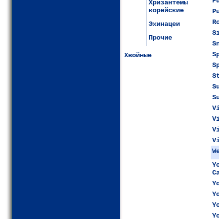
P
Хризантемы
корейские
P
R
Эхинацеи
S
Прочие
S
S
Хвойные
S
S
S
S
V
V
V
V
W
Y
C
Y
Y
Y
Y