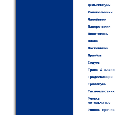
Дельфиниумы
Колокольчики
Лилейники
Папоротники
Пенстемоны
Пионы
Посконники
Примулы
Седумы
Травы & злаки
Традесканции
Триллиумы
Тысячелистник
Флоксы
метельчатые
Флоксы прочие