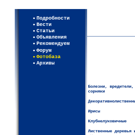
Мои настройки
Регистрация
Подробности
Карта WEBСАД в Моск
Вести
Карта WEBСАД в Лени
Статьи
(93)
Объявления
Рекомендуем
Форум
Фотобаза
Архивы
Болезни, вредители,
сорняки
Декоративнолиственн
Ирисы
Клубнелуковичные
Лиственные деревья 