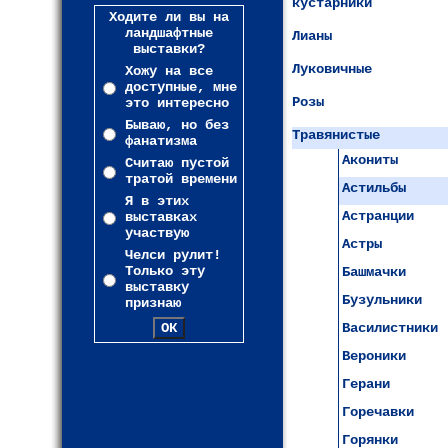
кустарники
Ходите ли вы на
ландшафтные
Лианы
выставки?
Луковичные
Хожу на все
доступные, мне
Розы
это интересно
Бываю, но без
Травянистые
фанатизма
Акониты
Считаю пустой
тратой времени
Астильбы
Я в этих
Астранции
выставках
участвую
Астры
Челси рулит!
Только эту
Башмачки
выставку
Бузульники
признаю
Василистники
Вероники
Герани
Горечавки
Горянки