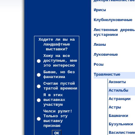
Декоративнолистве
Ирисы
Клубнелуковичные
Лиственные деревь
кустарники
Ходите ли вы на
ландшафтные
Лианы
выставки?
Луковичные
Хожу на все
доступные, мне
Розы
это интересно
Бываю, но без
Травянистые
фанатизма
Акониты
Считаю пустой
тратой времени
Астильбы
Я в этих
Астранции
выставках
участвую
Астры
Челси рулит!
Башмачки
Только эту
выставку
Бузульники
признаю
Василистни