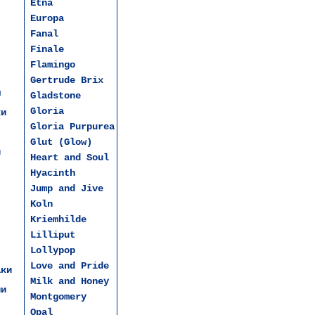
Etna
Europa
Fanal
Finale
Flamingo
Gertrude Brix
ы
Gladstone
Gloria
ки
Gloria Purpurea
Glut (Glow)
и
Heart and Soul
Hyacinth
Jump and Jive
Koln
Kriemhilde
Lilliput
Lollypop
Love and Pride
аки
Milk and Honey
ии
Montgomery
Opal