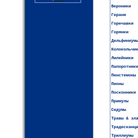
Вероники
Герани
Горечавки
Горянки
Дельфиниум
Колокольчи
Лилейники
Папоротник
Пенстемоны
Пионы
Посконники
Примулы
Седумы
Травы & зл
Традесканц
Триллиумы