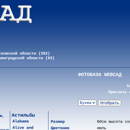
сковской области (392)
нинградской области (93)
ФОТОБАЗА WEBСАД
С
Прислать 
Астильбы
и,
Alabama
Размер
60cм высота со
Alive and
Цветение
июль