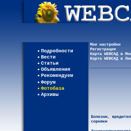
Мои настройки
Регистрация
Подробности
Карта WEBСАД в Мо
Вести
Карта WEBСАД в Ле
Статьи
Объявления
Рекомендуем
Форум
Фотобаза
Архивы
Болезни, вредител
сорняки