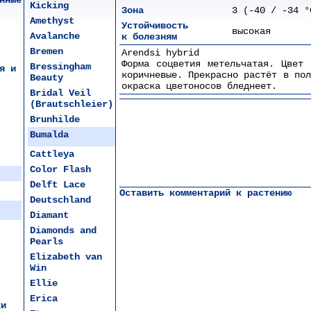
нные
Kicking
Зона
3 (-40 / -34 °
Amethyst
Устойчивость
высокая
Avalanche
к болезням
Bremen
Arendsi hybrid
Форма соцветия метельчатая. Цвет 
Bressingham
я и
коричневые. Прекрасно растёт в пол
Beauty
окраска цветоносов бледнеет.
Bridal Veil
(Brautschleier)
Brunhilde
Bumalda
Cattleya
Color Flash
Delft Lace
Оставить комментарий к растению
Deutschland
Diamant
Diamonds and
Pearls
Elizabeth van
Win
Ellie
Erica
ки