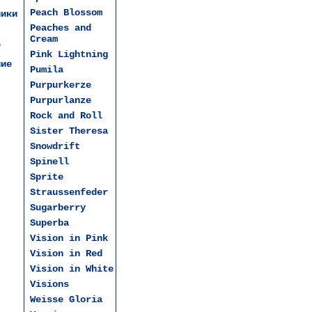
Peach Blossom
ники
Peaches and
Cream
е
Pink Lightning
чие
Pumila
Purpurkerze
Purpurlanze
Rock and Roll
Sister Theresa
Snowdrift
Spinell
Sprite
Straussenfeder
Sugarberry
Superba
Vision in Pink
Vision in Red
Vision in White
Visions
Weisse Gloria