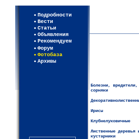
Мои настройки
Регистрация
Подробности
Карта WEBСАД в Моск
Вести
Карта WEBСАД в Лени
Статьи
(93)
Объявления
Рекомендуем
Форум
Фотобаза
Архивы
Болезни, вредители,
сорняки
Декоративнолиственн
Ирисы
Клубнелуковичные
Лиственные деревья 
кустарники