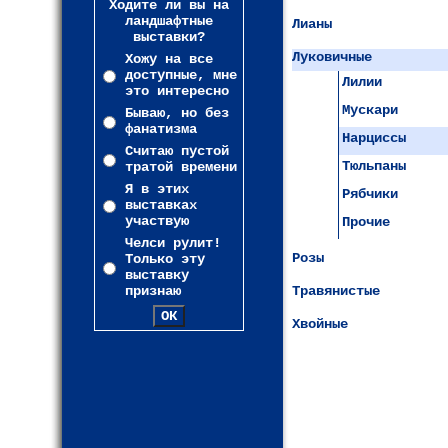
Ходите ли вы на
ландшафтные
Лианы
выставки?
Луковичные
Хожу на все
доступные, мне
Лилии
это интересно
Мускари
Бываю, но без
фанатизма
Нарциссы
Считаю пустой
Тюльпаны
тратой времени
Я в этих
Рябчики
выставках
участвую
Прочие
Челси рулит!
Розы
Только эту
выставку
признаю
Травянистые
Хвойные