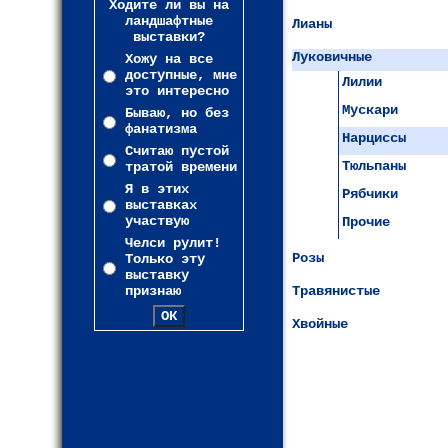
Ходите ли вы на
ландшафтные
Лианы
выставки?
Луковичные
Хожу на все
доступные, мне
Лилии
это интересно
Мускари
Бываю, но без
фанатизма
Нарциссы
Считаю пустой
Тюльпаны
тратой времени
Я в этих
Рябчики
выставках
участвую
Прочие
Челси рулит!
Розы
Только эту
выставку
признаю
Травянистые
Хвойные