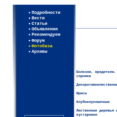
Мои настройки
Регистрация
Подробности
Карта WEBСАД в Моск
Вести
Карта WEBСАД в Лени
Статьи
(93)
Объявления
Рекомендуем
Форум
Фотобаза
Архивы
Болезни, вредители,
сорняки
Декоративнолиственн
Ирисы
Клубнелуковичные
Лиственные деревья 
кустарники