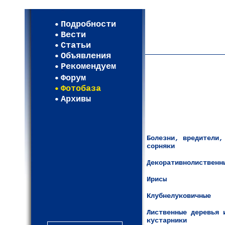
Мои настройки
Регистрация
Подробности
Карта WEBСАД в Моск
Вести
Карта WEBСАД в Лени
Статьи
(93)
Объявления
Рекомендуем
Форум
Фотобаза
Архивы
Болезни, вредители,
сорняки
Декоративнолиственн
Ирисы
Клубнелуковичные
Лиственные деревья 
кустарники