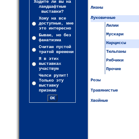
Ходите ли вы на
ландшафтные
Лианы
выставки?
Луковичные
Хожу на все
доступные, мне
Лилии
это интересно
Мускари
Бываю, но без
фанатизма
Нарциссы
Считаю пустой
Тюльпаны
тратой времени
Я в этих
Рябчики
выставках
участвую
Прочие
Челси рулит!
Розы
Только эту
выставку
признаю
Травянистые
Хвойные