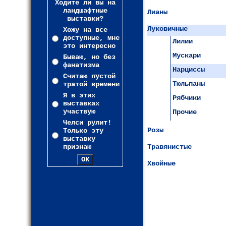
Ходите ли вы на
ландшафтные
Лианы
выставки?
Луковичные
Хожу на все
доступные, мне
Лилии
это интересно
Мускари
Бываю, но без
фанатизма
Нарциссы
Считаю пустой
Тюльпаны
тратой времени
Я в этих
Рябчики
выставках
участвую
Прочие
Челси рулит!
Розы
Только эту
выставку
признаю
Травянистые
Хвойные