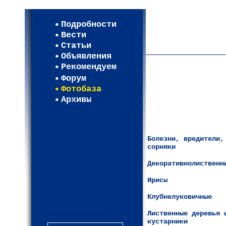
Мои настройки
Регистрация
Подробности
Карта WEBСАД в Моск
Вести
Карта WEBСАД в Лени
Статьи
(93)
Объявления
Рекомендуем
Форум
Фотобаза
Архивы
Болезни, вредители,
сорняки
Декоративнолиственн
Ирисы
Клубнелуковичные
Лиственные деревья 
кустарники